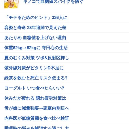
キノコで血糖値スパイクを防ぐ
「モテるためのヒント」326人に
容姿と寿命 28年追跡で見えた差
あたりめ 血糖値を上げない理由
体重62kg→82kgに 寺田心の生活
夏のむくみ対策 ツボ&反射区押し
紫外線対策がビタミンD不足に
緑茶を飲むと死亡リスク低まる?
ヨーグルト いつ食べたらいい?
休みだが疲れる 隠れ疲労対策は
母が娘に減量強要→家庭内別居へ
内科医が低糖質麺を食べ比べ検証
睡眠時の悩みを解消する過ごし方