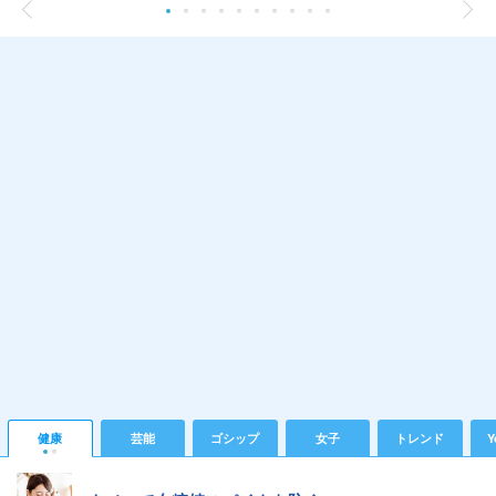
健康
芸能
ゴシップ
女子
トレンド
Y