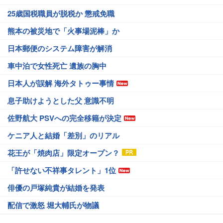
25歳国税職員が脱税か 懲戒免職
熊本の被災地で「火事場泥棒」か
日本郵便のシステム障害が解消
車中泊で女性死亡 遺族の胸中
日本人が誤解 海外タトゥー事情
息子助けようとした父 意識不明
佐野航大 PSVへの完全移籍が決定
ケニア人と結婚「差別」のリアル
花王が「焼肉店」限定オープン？
「許せない不祥事タレント」1位
俳優の戸塚純貴が結婚を発表
配信で激怒 堀大輔氏が物議