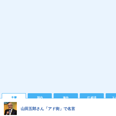
主要
国内
海外
IT 経済
ス
山田五郎さん「アド街」で名言