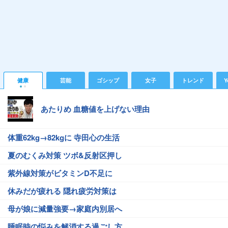
健康
芸能
ゴシップ
女子
トレンド
Y
あたりめ 血糖値を上げない理由
体重62kg→82kgに 寺田心の生活
夏のむくみ対策 ツボ&反射区押し
紫外線対策がビタミンD不足に
休みだが疲れる 隠れ疲労対策は
母が娘に減量強要→家庭内別居へ
睡眠時の悩みを解消する過ごし方