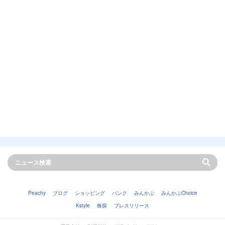
Peachy
ブログ
ショッピング
バンク
みんかぶ
みんかぶChoice
Kstyle
株探
プレスリリース