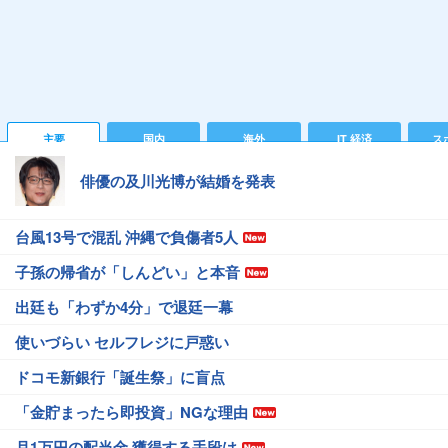
主要
国内
海外
IT 経済
ス
俳優の及川光博が結婚を発表
台風13号で混乱 沖縄で負傷者5人
子孫の帰省が「しんどい」と本音
出廷も「わずか4分」で退廷一幕
使いづらい セルフレジに戸惑い
ドコモ新銀行「誕生祭」に盲点
「金貯まったら即投資」NGな理由
月1万円の配当金 獲得する手段は