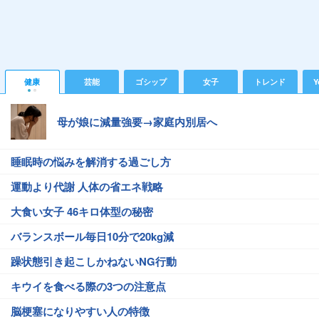
健康
芸能
ゴシップ
女子
トレンド
Y
母が娘に減量強要→家庭内別居へ
睡眠時の悩みを解消する過ごし方
運動より代謝 人体の省エネ戦略
大食い女子 46キロ体型の秘密
バランスボール毎日10分で20kg減
躁状態引き起こしかねないNG行動
キウイを食べる際の3つの注意点
脳梗塞になりやすい人の特徴