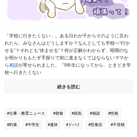
「学校に行きたくない」。ある日わが子からそのように言わ
れたら、みなさんはどうしますか？なんとしても学校へ“行か
せる”？それとも“休ませる”？何が正解かわからず、暗闇のな
か明かりももたず手探りで前に進まなくてはならないママか
ら
相談
が寄せられました。『5年生になってから、ときどき学
校へ行きたくない
続きを読む
#仕事・教育ニュース
#朝食
#病気
#相談
#性格
#約束
#中学生
#連休
#ドバイ
#拒食症
#不登校