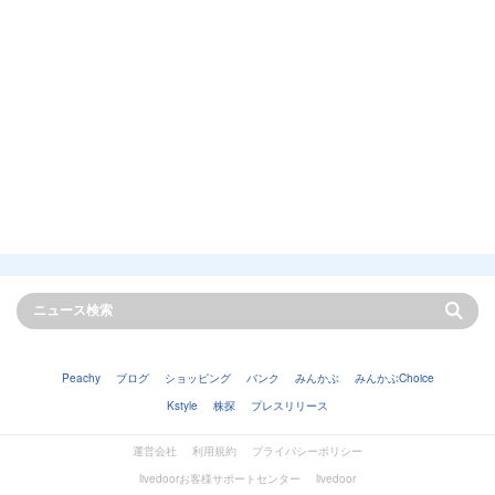
Peachy
ブログ
ショッピング
バンク
みんかぶ
みんかぶChoice
Kstyle
株探
プレスリリース
運営会社
利用規約
プライバシーポリシー
livedoorお客様サポートセンター
livedoor