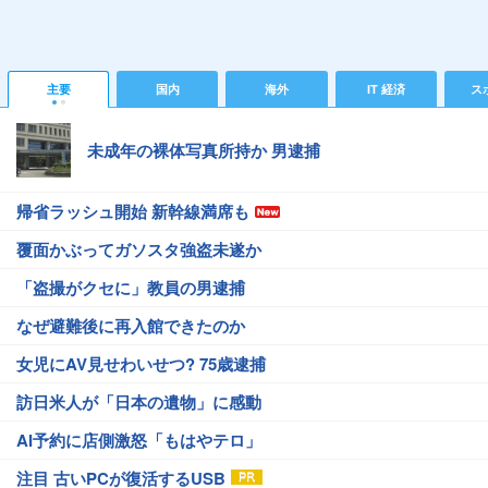
主要
国内
海外
IT 経済
ス
未成年の裸体写真所持か 男逮捕
帰省ラッシュ開始 新幹線満席も
覆面かぶってガソスタ強盗未遂か
「盗撮がクセに」教員の男逮捕
なぜ避難後に再入館できたのか
女児にAV見せわいせつ? 75歳逮捕
訪日米人が「日本の遺物」に感動
AI予約に店側激怒「もはやテロ」
注目 古いPCが復活するUSB