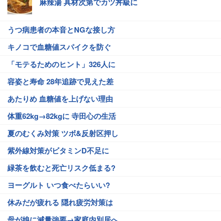
麻辣湯 具材次第でカツ丼級に
うつ病患者の本音とNGな接し方
キノコで血糖値スパイクを防ぐ
「モテるためのヒント」326人に
容姿と寿命 28年追跡で見えた差
あたりめ 血糖値を上げない理由
体重62kg→82kgに 寺田心の生活
夏のむくみ対策 ツボ&反射区押し
紫外線対策がビタミンD不足に
緑茶を飲むと死亡リスク低まる?
ヨーグルト いつ食べたらいい?
休みだが疲れる 隠れ疲労対策は
母が娘に減量強要→家庭内別居へ