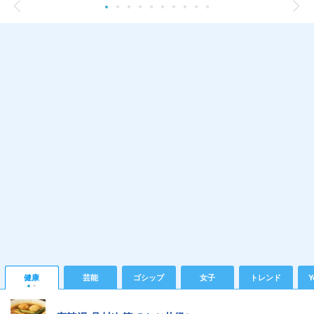
健康
芸能
ゴシップ
女子
トレンド
Y