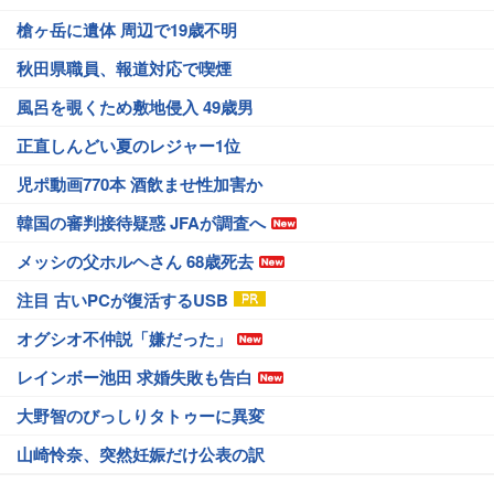
槍ヶ岳に遺体 周辺で19歳不明
秋田県職員、報道対応で喫煙
風呂を覗くため敷地侵入 49歳男
正直しんどい夏のレジャー1位
児ポ動画770本 酒飲ませ性加害か
韓国の審判接待疑惑 JFAが調査へ
メッシの父ホルヘさん 68歳死去
注目 古いPCが復活するUSB
オグシオ不仲説「嫌だった」
レインボー池田 求婚失敗も告白
大野智のびっしりタトゥーに異変
山崎怜奈、突然妊娠だけ公表の訳