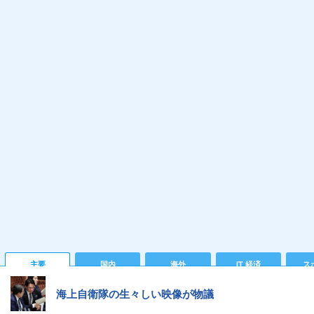
主要
国内
海外
IT 経済
ス
海上自衛隊の生々しい映像が物議