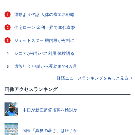
運動より代謝 人体の省エネ戦略
1
住宅ローン 金利上昇で30代直撃
2
ジェットスター 機内棚が有料に
3
シニアが夜行バス利用 体験語る
4
遺族年金 申請から受給まで4カ月
5
経済ニュースランキングをもっと見る
画像アクセスランキング
中日が新庄監督招聘を検討か
関東「真夏の暑さ」は終了か