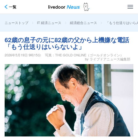
一覧
>
>
>
「もう仕送りはいら
ニューストップ
IT 経済ニュース
経済総合ニュース
62歳の息子の元に82歳の父から上機嫌な電話
「もう仕送りはいらないよ」
2026年5月19日 9時15分
写真：THE GOLD ONLINE（ゴールドオンライン）
by ライブドアニュース編集部