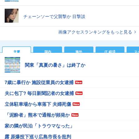
チェーンソーで父襲撃か 目撃談
画像アクセスランキングをもっと見る
主要
国内
海外
IT 経済
ス
関東「真夏の暑さ」は終了か
7歳に暴行か 施設従業員の女逮捕
夫に包丁? 毎日新聞記者の女逮捕
立体駐車場から車落下 夫婦死傷
「泥酔者」熊本で通報が頻発か
家の隣が民泊「トラウマなった」
露 原爆投下巡り広島市長を批判