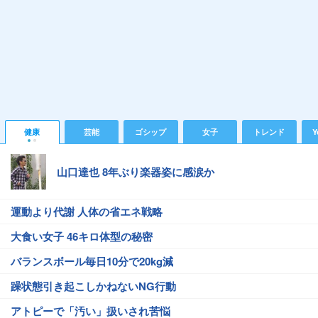
健康
芸能
ゴシップ
女子
トレンド
Y
山口達也 8年ぶり楽器姿に感涙か
運動より代謝 人体の省エネ戦略
大食い女子 46キロ体型の秘密
バランスボール毎日10分で20kg減
躁状態引き起こしかねないNG行動
アトピーで「汚い」扱いされ苦悩