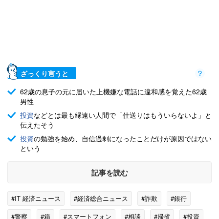
ざっくり言うと
62歳の息子の元に届いた上機嫌な電話に違和感を覚えた62歳
男性
投資
などとは最も縁遠い人間で「仕送りはもういらないよ」と
伝えたそう
投資
の勉強を始め、自信過剰になったことだけが原因ではない
という
記事を読む
#IT 経済ニュース
#経済総合ニュース
#詐欺
#銀行
#警察
#箱
#スマートフォン
#相談
#帰省
#投資