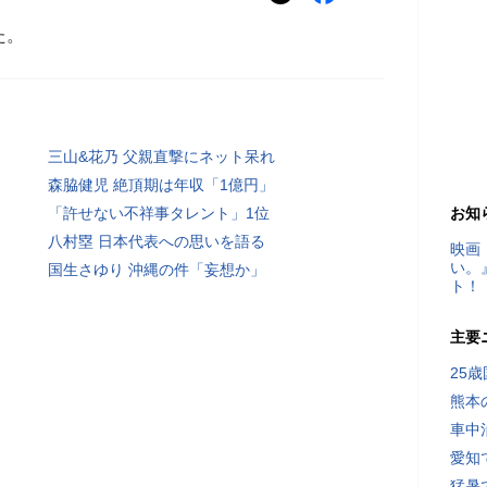
た。
三山&花乃 父親直撃にネット呆れ
森脇健児 絶頂期は年収「1億円」
「許せない不祥事タレント」1位
お知
八村塁 日本代表への思いを語る
映画
い。
国生さゆり 沖縄の件「妄想か」
ト！
主要
25
熊本
車中
愛知
猛暑