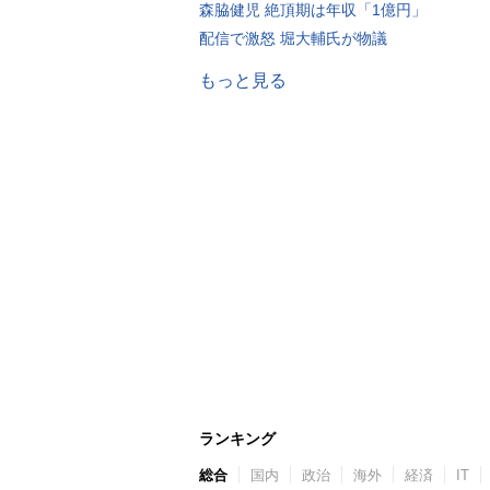
森脇健児 絶頂期は年収「1億円」
配信で激怒 堀大輔氏が物議
もっと見る
ランキング
総合
国内
政治
海外
経済
IT