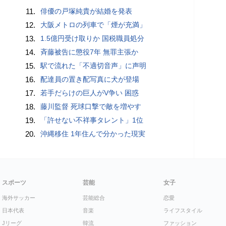
11.
俳優の戸塚純貴が結婚を発表
12.
大阪メトロの列車で「煙が充満」
13.
1.5億円受け取りか 国税職員処分
14.
斉藤被告に懲役7年 無罪主張か
15.
駅で流れた「不適切音声」に声明
16.
配達員の置き配写真に犬が登場
17.
若手だらけの巨人がV争い 困惑
18.
藤川監督 死球口撃で敵を増やす
19.
「許せない不祥事タレント」1位
20.
沖縄移住 1年住んで分かった現実
スポーツ
芸能
女子
海外サッカー
芸能総合
恋愛
日本代表
音楽
ライフスタイル
Jリーグ
韓流
ファッション