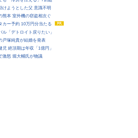
助けようとした父 意識不明
の熊本 室外機の窃盗相次ぐ
タカー予約 10万円分当たる
バル「デトロイト戻りたい」
の戸塚純貴が結婚を発表
健児 絶頂期は年収「1億円」
で激怒 堀大輔氏が物議