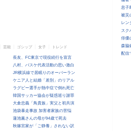
息子
被災
レン
スク
俳優
森脇
芸能
ゴシップ
女子
トレンド
配信
長友、FC東京で現役続行を宣言
八村、バスケ代表活動の思い激白
JR横浜線で居眠りのオーバーラン
ケニア人と結婚「差別」のリアル
ラグビー選手が熱中症で倒れ死亡
韓国サッカー協会が疑惑巡り謝罪
大倉忠義「鳥貴族」実父と初共演
池袋暴走事故 加害者家族の苦悩
蓮池薫さんの母が94歳で死去
秋篠宮家が「ご静養」されない訳