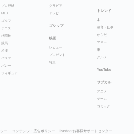
プロ野球
グラビア
トレンド
MLB
テレビ
本
ゴルフ
ゴシップ
教育・仕事
テニス
からだ
格闘技
映画
マネー
競馬
レビュー
車
相撲
プレゼント
グルメ
バスケ
特集
バレー
YouTube
フィギュア
サブカル
アニメ
ゲーム
コミック
リシー
コンテンツ・広告ポリシー
livedoorお客様サポートセンター