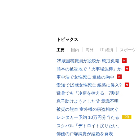
トピックス
主要
国内
海外
IT 経済
スポーツ
25歳国税職員が脱税か 懲戒免職
熊本の被災地で「火事場泥棒」か
車中泊で女性死亡 遺族の胸中
愛知で19歳女性死亡 線路に侵入?
猛暑でも「冷房を控える」7割超
息子助けようとした父 意識不明
被災の熊本 室外機の窃盗相次ぐ
レンタカー予約 10万円分当たる
スクバル「デトロイト戻りたい」
俳優の戸塚純貴が結婚を発表