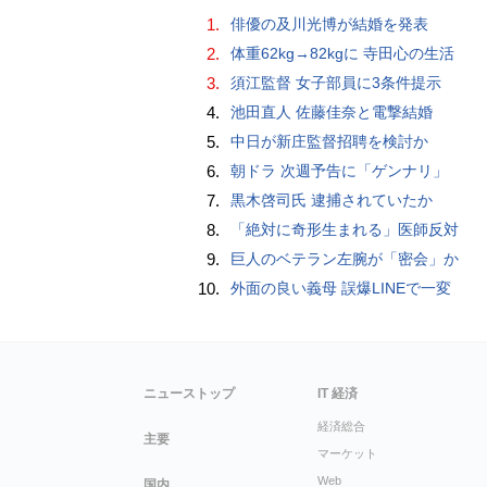
1.
俳優の及川光博が結婚を発表
2.
体重62kg→82kgに 寺田心の生活
3.
須江監督 女子部員に3条件提示
4.
池田直人 佐藤佳奈と電撃結婚
5.
中日が新庄監督招聘を検討か
6.
朝ドラ 次週予告に「ゲンナリ」
7.
黒木啓司氏 逮捕されていたか
8.
「絶対に奇形生まれる」医師反対
9.
巨人のベテラン左腕が「密会」か
10.
外面の良い義母 誤爆LINEで一変
ニューストップ
IT 経済
経済総合
主要
マーケット
Web
国内