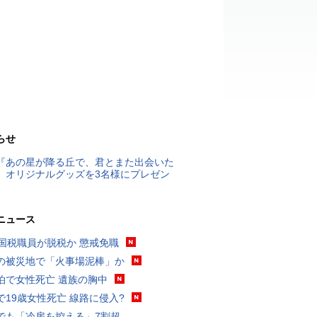
らせ
『あの星が降る丘で、君とまた出会いた
』オリジナルグッズを3名様にプレゼン
ニュース
歳国税職員が脱税か 懲戒免職
の被災地で「火事場泥棒」か
泊で女性死亡 遺族の胸中
で19歳女性死亡 線路に侵入?
でも「冷房を控える」7割超