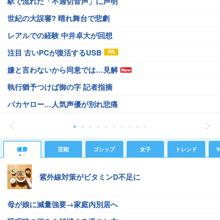
駅で流れた「不適切音声」に声明
世紀の大誤審? 晴れ舞台で悲劇
レアルでの経験 中井卓大が回想
注目 古いPCが復活するUSB
嫌と言わないから同意では…見解
執行猶予つけば御の字 記者指摘
バカヤロー…人気声優が別れ悲痛
健康
芸能
ゴシップ
女子
トレンド
Y
紫外線対策がビタミンD不足に
母が娘に減量強要→家庭内別居へ