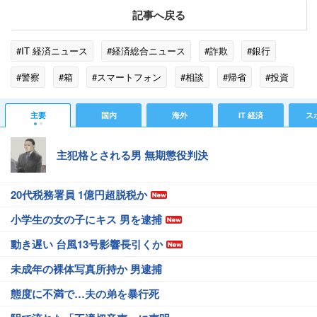
記事へ戻る
#IT 経済ニュース
#経済総合ニュース
#詐欺
#銀行
#警察
#箱
#スマートフォン
#相談
#帰省
#投資
#お茶
#食卓
#家族
#仕送り
#パン
#高齢者
主要
国内
海外
IT 経済
ス
#年賀状
主犯格とされる男 無期懲役判決
20代税務署員 1億円超脱税か
小学生の女の子にキス 男を逮捕
動き遅い 台風13号影響長引くか
未成年の裸体写真所持か 男逮捕
態度に不満で…夫の弟を暴行死