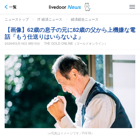
一覧
>
>
ニューストップ
IT 経済ニュース
経済総合ニュース
【画像】62歳の息子の元に82歳の父から上機嫌な電
話「もう仕送りはいらないよ」
2026年5月19日 9時15分
THE GOLD ONLINE（ゴールドオンライン）
（※写真はイメージです／PIXTA）