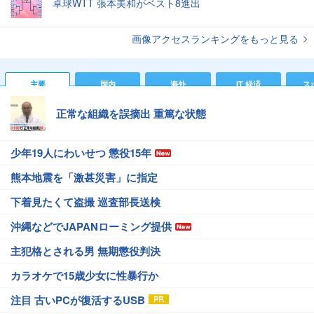
卓球WTT 張本美和がベスト8進出
画像アクセスランキングをもっと見る
主要
国内
海外
IT 経済
ス
正常な組織を誤摘出 重篤な状態
少年19人にわいせつ 懲役15年
熊本地震を「激甚災害」に指定
下着見たくて盗撮 巡査部長送検
沖縄などでJAPANローミング提供
主犯格とされる男 無期懲役判決
カラオケで15歳少女に性暴行か
注目 古いPCが復活するUSB