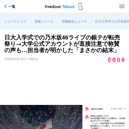
一覧
>
>
>
日大入学式での乃木坂
ニューストップ
芸能ニュース
芸能総合ニュース
日大入学式での乃木坂46ライブの銀テが転売
祭り→大学公式アカウントが直接注意で称賛
の声も…担当者が明かした「まさかの結末」
2026年4月10日 11時0分