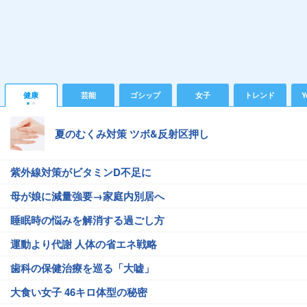
健康
芸能
ゴシップ
女子
トレンド
Y
夏のむくみ対策 ツボ&反射区押し
紫外線対策がビタミンD不足に
母が娘に減量強要→家庭内別居へ
睡眠時の悩みを解消する過ごし方
運動より代謝 人体の省エネ戦略
歯科の保健治療を巡る「大嘘」
大食い女子 46キロ体型の秘密