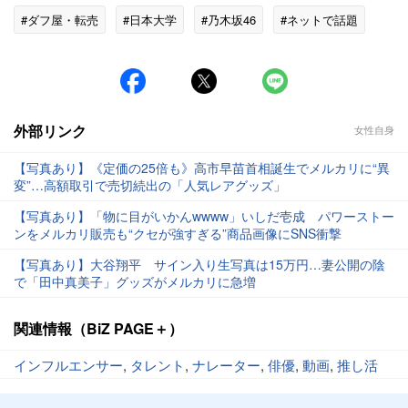
#ダフ屋・転売
#日本大学
#乃木坂46
#ネットで話題
外部リンク
女性自身
【写真あり】《定価の25倍も》高市早苗首相誕生でメルカリに“異
変”…高額取引で売切続出の「人気レアグッズ」
【写真あり】「物に目がいかんwwww」いしだ壱成 パワーストー
ンをメルカリ販売も“クセが強すぎる”商品画像にSNS衝撃
【写真あり】大谷翔平 サイン入り生写真は15万円…妻公開の陰
で「田中真美子」グッズがメルカリに急増
関連情報（BiZ PAGE＋）
インフルエンサー
,
タレント
,
ナレーター
,
俳優
,
動画
,
推し活