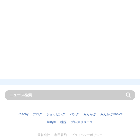
Peachy
ブログ
ショッピング
バンク
みんかぶ
みんかぶChoice
Kstyle
株探
プレスリリース
運営会社
利用規約
プライバシーポリシー