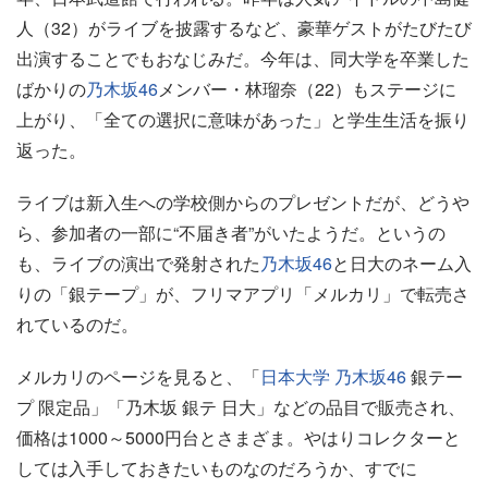
人（32）がライブを披露するなど、豪華ゲストがたびたび
出演することでもおなじみだ。今年は、同大学を卒業した
ばかりの
乃木坂46
メンバー・林瑠奈（22）もステージに
上がり、「全ての選択に意味があった」と学生生活を振り
返った。
ライブは新入生への学校側からのプレゼントだが、どうや
ら、参加者の一部に“不届き者”がいたようだ。というの
も、ライブの演出で発射された
乃木坂46
と日大のネーム入
りの「銀テープ」が、フリマアプリ「メルカリ」で転売さ
れているのだ。
メルカリのページを見ると、「
日本大学
乃木坂46
銀テー
プ 限定品」「乃木坂 銀テ 日大」などの品目で販売され、
価格は1000～5000円台とさまざま。やはりコレクターと
しては入手しておきたいものなのだろうか、すでに