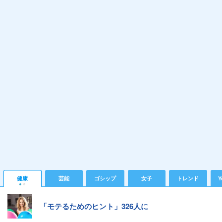
健康
芸能
ゴシップ
女子
トレンド
Y
「モテるためのヒント」326人に