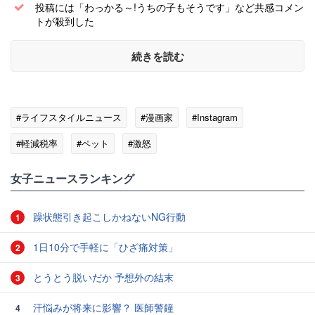
投稿には「わっかる～!うちの子もそうです」など共感コメン
トが殺到した
続きを読む
#ライフスタイルニュース
#漫画家
#Instagram
#軽減税率
#ペット
#激怒
女子ニュースランキング
躁状態引き起こしかねないNG行動
1
1日10分で手軽に「ひざ痛対策」
2
とうとう脱いだか 予想外の結末
3
汗悩みが将来に影響？ 医師警鐘
4