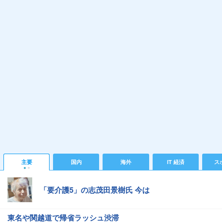
主要
国内
海外
IT 経済
ス
「要介護5」の志茂田景樹氏 今は
東名や関越道で帰省ラッシュ渋滞