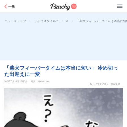
Peachy
一覧
>
>
「柴犬フィーバータイムは本当に短
ニューストップ
ライフスタイルニュース
「柴犬フィーバータイムは本当に短い」 冷め切っ
た出迎えに一変
2026年5月10日 15時0分
写真：Walkerplus
by ライブドアニュース編集部