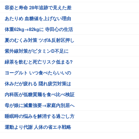
容姿と寿命 28年追跡で見えた差
あたりめ 血糖値を上げない理由
体重62kg→82kgに 寺田心の生活
夏のむくみ対策 ツボ&反射区押し
紫外線対策がビタミンD不足に
緑茶を飲むと死亡リスク低まる?
ヨーグルト いつ食べたらいいの
休みだが疲れる 隠れ疲労対策は
内科医が低糖質麺を食べ比べ検証
母が娘に減量強要→家庭内別居へ
睡眠時の悩みを解消する過ごし方
運動より代謝 人体の省エネ戦略