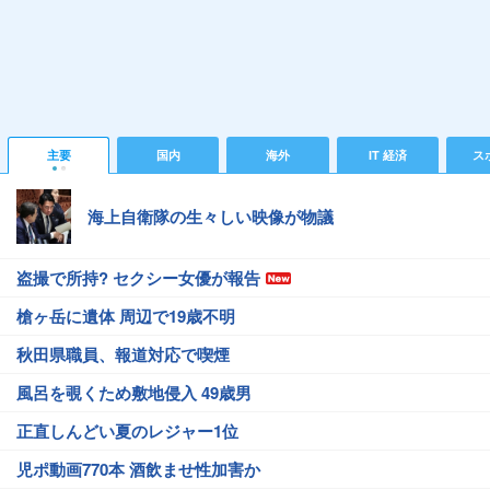
主要
国内
海外
IT 経済
ス
海上自衛隊の生々しい映像が物議
盗撮で所持? セクシー女優が報告
槍ヶ岳に遺体 周辺で19歳不明
秋田県職員、報道対応で喫煙
風呂を覗くため敷地侵入 49歳男
正直しんどい夏のレジャー1位
児ポ動画770本 酒飲ませ性加害か