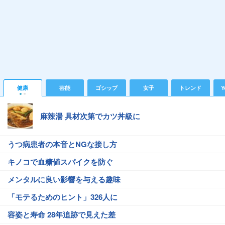
健康
芸能
ゴシップ
女子
トレンド
Y
麻辣湯 具材次第でカツ丼級に
うつ病患者の本音とNGな接し方
キノコで血糖値スパイクを防ぐ
メンタルに良い影響を与える趣味
「モテるためのヒント」326人に
容姿と寿命 28年追跡で見えた差