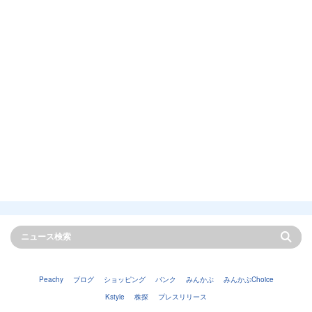
Peachy
ブログ
ショッピング
バンク
みんかぶ
みんかぶChoice
Kstyle
株探
プレスリリース