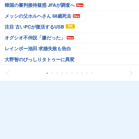
韓国の審判接待疑惑 JFAが調査へ
メッシの父ホルヘさん 68歳死去
注目 古いPCが復活するUSB
オグシオ不仲説「嫌だった」
レインボー池田 求婚失敗も告白
大野智のびっしりタトゥーに異変