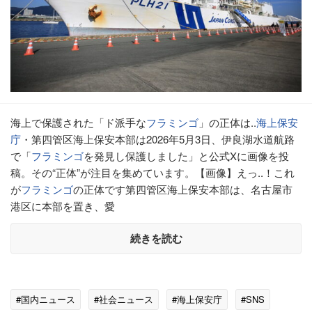
海上で保護された「ド派手な
フラミンゴ
」の正体は..
海上保安
庁
・第四管区海上保安本部は2026年5月3日、伊良湖水道航路
で「
フラミンゴ
を発見し保護しました」と公式Xに画像を投
稿。その“正体”が注目を集めています。【画像】えっ..！これ
が
フラミンゴ
の正体です第四管区海上保安本部は、名古屋市
港区に本部を置き、愛
続きを読む
#国内ニュース
#社会ニュース
#海上保安庁
#SNS