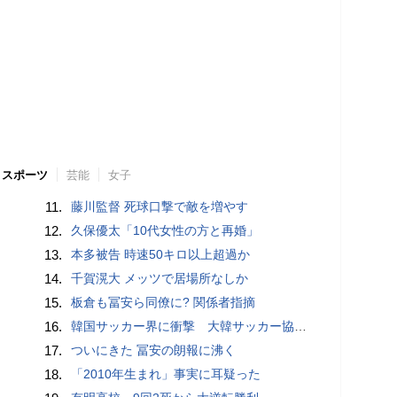
スポーツ
芸能
女子
11.
藤川監督 死球口撃で敵を増やす
12.
久保優太「10代女性の方と再婚」
13.
本多被告 時速50キロ以上超過か
14.
千賀滉大 メッツで居場所なしか
15.
板倉も冨安ら同僚に? 関係者指摘
16.
韓国サッカー界に衝撃 大韓サッカー協会に外国人審判への“性的接待”疑惑 韓国メディアが報道
17.
ついにきた 冨安の朗報に沸く
18.
「2010年生まれ」事実に耳疑った