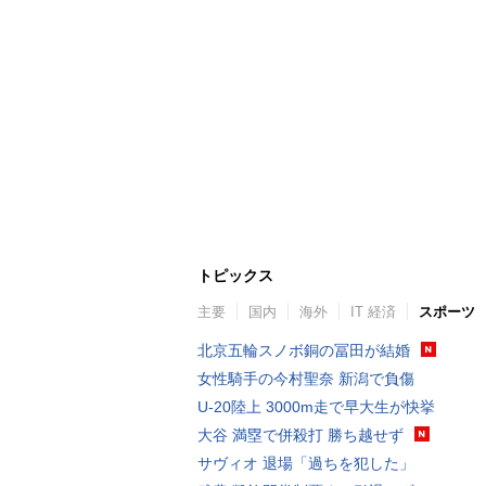
トピックス
主要
国内
海外
IT 経済
スポーツ
北京五輪スノボ銅の冨田が結婚
女性騎手の今村聖奈 新潟で負傷
U-20陸上 3000m走で早大生が快挙
大谷 満塁で併殺打 勝ち越せず
サヴィオ 退場「過ちを犯した」