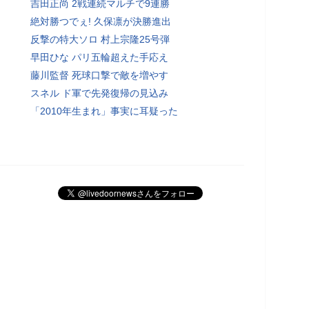
吉田正尚 2戦連続マルチで9連勝
絶対勝つでぇ! 久保凛が決勝進出
反撃の特大ソロ 村上宗隆25号弾
早田ひな パリ五輪超えた手応え
藤川監督 死球口撃で敵を増やす
スネル ド軍で先発復帰の見込み
「2010年生まれ」事実に耳疑った