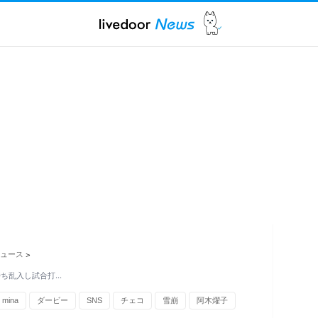
ュース
>
持ち乱入し試合打…
mina
ダービー
SNS
チェコ
雪崩
阿木燿子