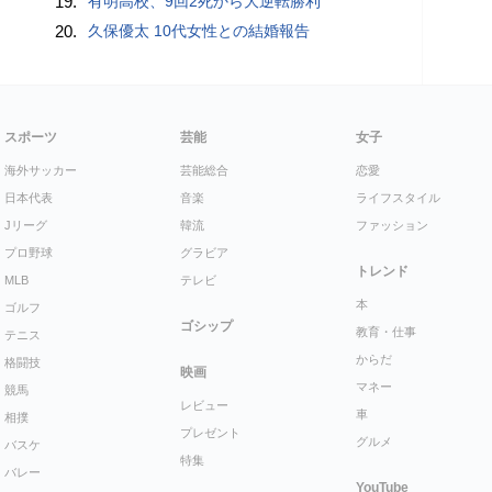
19.
有明高校、9回2死から大逆転勝利
20.
久保優太 10代女性との結婚報告
スポーツ
芸能
女子
海外サッカー
芸能総合
恋愛
日本代表
音楽
ライフスタイル
Jリーグ
韓流
ファッション
プロ野球
グラビア
トレンド
MLB
テレビ
本
ゴルフ
ゴシップ
教育・仕事
テニス
からだ
格闘技
映画
マネー
競馬
レビュー
車
相撲
プレゼント
グルメ
バスケ
特集
バレー
YouTube