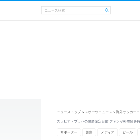
ニューストップ
スポーツニュース
海外サッカーニ
>
>
スラビア・プラハの優勝確定目前 ファンが発煙筒を
サポーター
警察
メディア
ビール