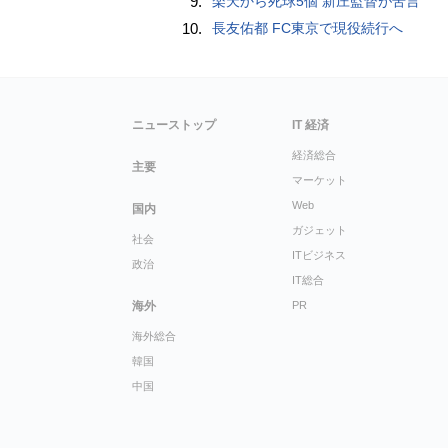
9.
楽天から死球5個 新庄監督が苦言
10.
長友佑都 FC東京で現役続行へ
ニューストップ
IT 経済
経済総合
主要
マーケット
Web
国内
ガジェット
社会
ITビジネス
政治
IT総合
海外
PR
海外総合
韓国
中国