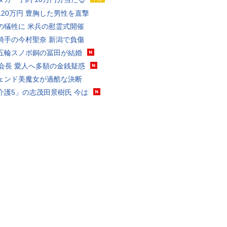
120万円 豊胸した男性を直撃
の犠牲に 米兵の慰霊式開催
騎手の今村聖奈 新潟で負傷
五輪スノボ銅の冨田が結婚
FA会長 愛人へ多額の金銭疑惑
ェンド美魔女が過酷な決断
介護5」の志茂田景樹氏 今は