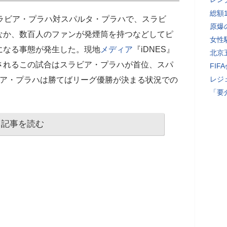
総額
ラビア・プラハ対スパルタ・プラハで、スラビ
原爆
なか、数百人のファンが発煙筒を持つなどしてピ
女性
になる事態が発生した。現地
メディア
『iDNES』
北京
されるこの試合はスラビア・プラハが首位、スパ
FI
レジ
ビア・プラハは勝てばリーグ優勝が決まる状況での
「要
記事を読む