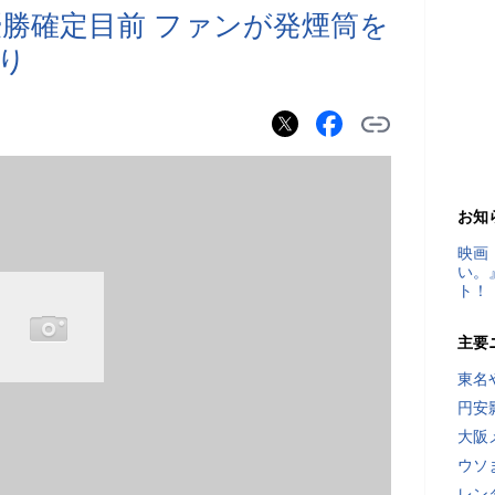
勝確定目前 ファンが発煙筒を
り
お知
映画
い。
ト！
主要
東名
円安
大阪
ウソ
レン