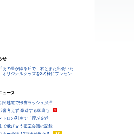
らせ
『あの星が降る丘で、君とまた出会いた
』オリジナルグッズを3名様にプレゼン
ニュース
や関越道で帰省ラッシュ渋滞
影響考えず 豪遊する家庭も
メトロの列車で「煙が充満」
まで飛び交う密室会議の記録
タカー予約 10万円分当たる