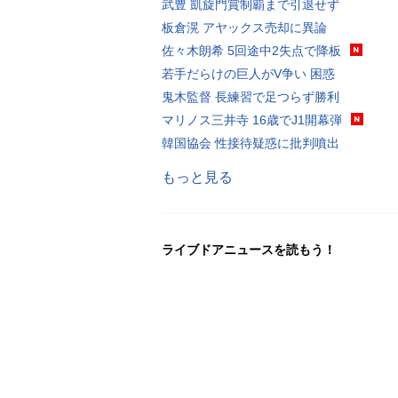
武豊 凱旋門賞制覇まで引退せず
板倉滉 アヤックス売却に異論
佐々木朗希 5回途中2失点で降板
若手だらけの巨人がV争い 困惑
鬼木監督 長練習で足つらず勝利
マリノス三井寺 16歳でJ1開幕弾
韓国協会 性接待疑惑に批判噴出
もっと見る
ライブドアニュースを読もう！