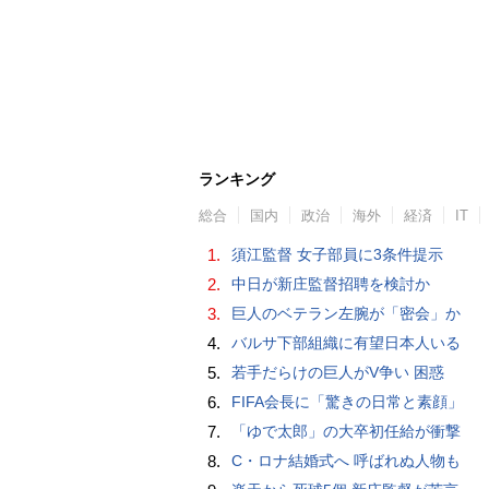
ランキング
総合
国内
政治
海外
経済
IT
1.
須江監督 女子部員に3条件提示
2.
中日が新庄監督招聘を検討か
3.
巨人のベテラン左腕が「密会」か
4.
バルサ下部組織に有望日本人いる
5.
若手だらけの巨人がV争い 困惑
6.
FIFA会長に「驚きの日常と素顔」
7.
「ゆで太郎」の大卒初任給が衝撃
8.
C・ロナ結婚式へ 呼ばれぬ人物も