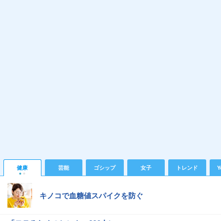
健康
芸能
ゴシップ
女子
トレンド
Y
キノコで血糖値スパイクを防ぐ