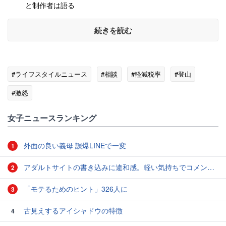
と制作者は語る
続きを読む
#ライフスタイルニュース
#相談
#軽減税率
#登山
#激怒
女子ニュースランキング
外面の良い義母 誤爆LINEで一変
1
アダルトサイトの書き込みに違和感。軽い気持ちでコメントしてみると…／近畿地方のある場所について（1）
2
「モテるためのヒント」326人に
3
古見えするアイシャドウの特徴
4