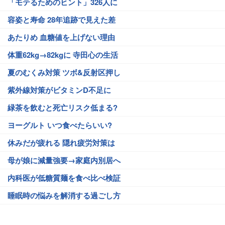
「モテるためのヒント」326人に
容姿と寿命 28年追跡で見えた差
あたりめ 血糖値を上げない理由
体重62kg→82kgに 寺田心の生活
夏のむくみ対策 ツボ&反射区押し
紫外線対策がビタミンD不足に
緑茶を飲むと死亡リスク低まる?
ヨーグルト いつ食べたらいい?
休みだが疲れる 隠れ疲労対策は
母が娘に減量強要→家庭内別居へ
内科医が低糖質麺を食べ比べ検証
睡眠時の悩みを解消する過ごし方