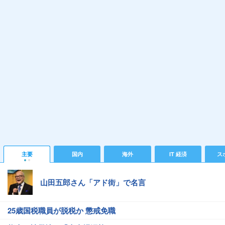
主要
国内
海外
IT 経済
ス
山田五郎さん「アド街」で名言
25歳国税職員が脱税か 懲戒免職