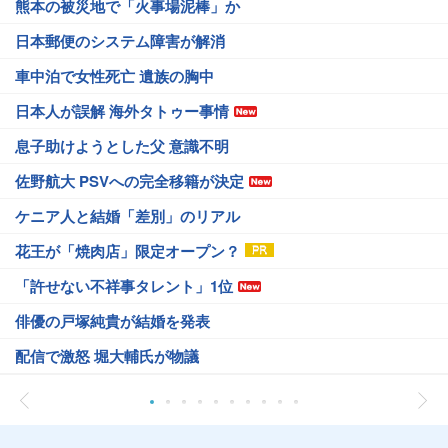
熊本の被災地で「火事場泥棒」か
日本郵便のシステム障害が解消
車中泊で女性死亡 遺族の胸中
日本人が誤解 海外タトゥー事情
息子助けようとした父 意識不明
佐野航大 PSVへの完全移籍が決定
ケニア人と結婚「差別」のリアル
花王が「焼肉店」限定オープン？
「許せない不祥事タレント」1位
俳優の戸塚純貴が結婚を発表
配信で激怒 堀大輔氏が物議