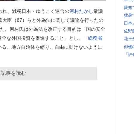
愛知
われ、減税日本・ゆうこく連合の
河村たかし
衆議
猛暑
務大臣（67）らと外為法に関して議論を行ったの
日本
った。河村氏は外為法を改正する目的は「国の安全
佐野
健全な外国投資を促進すること」とし、「
総務省
花王
俳優
いる。地方自治体を縛り、自由に動けないように
「許
記事を読む