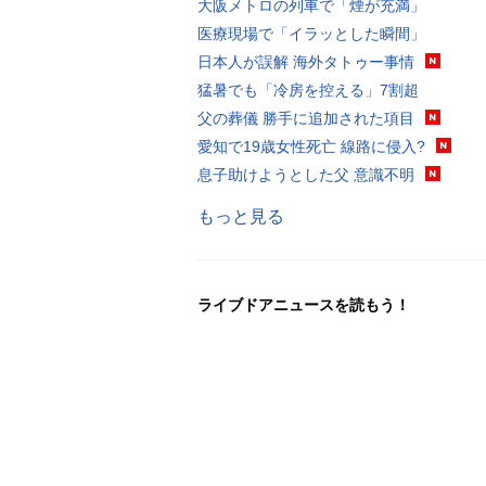
大阪メトロの列車で「煙が充満」
医療現場で「イラッとした瞬間」
日本人が誤解 海外タトゥー事情
猛暑でも「冷房を控える」7割超
父の葬儀 勝手に追加された項目
愛知で19歳女性死亡 線路に侵入?
息子助けようとした父 意識不明
もっと見る
ライブドアニュースを読もう！