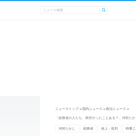
ニューストップ
国内ニュース
政治ニュース
>
>
>
「総務省の人たち、商売やったことある？」河村たか
河村たかし
総務省
炎上・批判
時事ニ