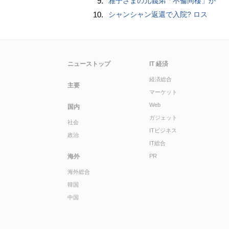
9.
雅子さまの元義弟「不倫同棲」か
10.
シャンシャン返還で入院? ロス
ニューストップ
IT 経済
経済総合
主要
マーケット
Web
国内
ガジェット
社会
ITビジネス
政治
IT総合
海外
PR
海外総合
韓国
中国