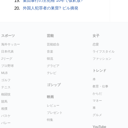
19.
集団暴行の主犯格 10年で仮釈放?
20.
外国人犯罪者の巣窟? ビル摘発
スポーツ
芸能
女子
海外サッカー
芸能総合
恋愛
日本代表
音楽
ライフスタイル
Jリーグ
韓流
ファッション
プロ野球
グラビア
トレンド
MLB
テレビ
本
ゴルフ
ゴシップ
教育・仕事
テニス
からだ
格闘技
映画
マネー
競馬
レビュー
車
相撲
プレゼント
グルメ
バスケ
特集
バレー
YouTube