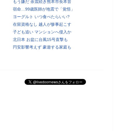
もう嫌だ 余震続き熊本市長本音
宿命…99歳医師が地震で「覚悟」
ヨーグルト いつ食べたらいい?
在留資格なし 越人が惨事起こす
子ども追い マンションへ侵入か
北日本 お盆に台風15号直撃も
円安影響考えず 豪遊する家庭も