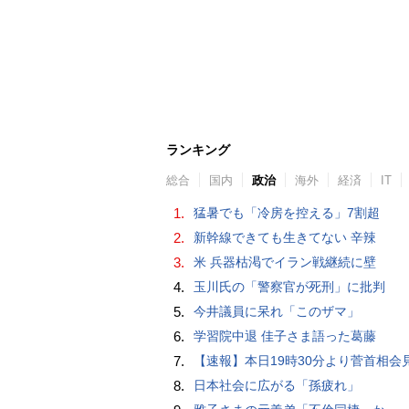
ランキング
総合
国内
政治
海外
経済
IT
1.
猛暑でも「冷房を控える」7割超
2.
新幹線できても生きてない 辛辣
3.
米 兵器枯渇でイラン戦継続に壁
4.
玉川氏の「警察官が死刑」に批判
5.
今井議員に呆れ「このザマ」
6.
学習院中退 佳子さま語った葛藤
7.
【速報】本日19時30分より菅首相会見「国民へのメッセ
8.
日本社会に広がる「孫疲れ」