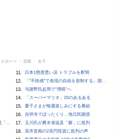
スポーツ
芸能
女子
11.
日本1態度悪い店 トラブルを釈明
12.
「″不快感″で表現の自由を規制する」国旗損壊罪はそもそも憲法違反!?
13.
与謝野氏起用で"増税"へ
14.
「スーパーマリオ」20のあるある
15.
愛子さまが毎週楽しみにする番組
16.
吉祥寺でぼったくり…地元民困惑
ージ」
17.
玉川氏が農水省追及「癖」に批判
18.
高市首相の2兆円投資に批判の声