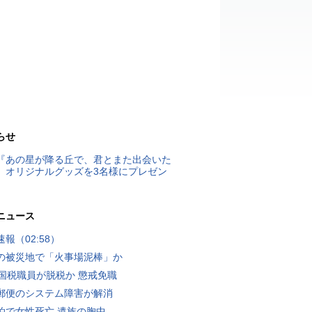
らせ
『あの星が降る丘で、君とまた出会いた
』オリジナルグッズを3名様にプレゼン
ニュース
報（02:58）
の被災地で「火事場泥棒」か
歳国税職員が脱税か 懲戒免職
郵便のシステム障害が解消
泊で女性死亡 遺族の胸中