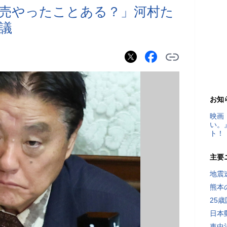
売やったことある？」河村た
議
お知
映画
い。
ト！
主要
地震速
熊本
25
日本
車中