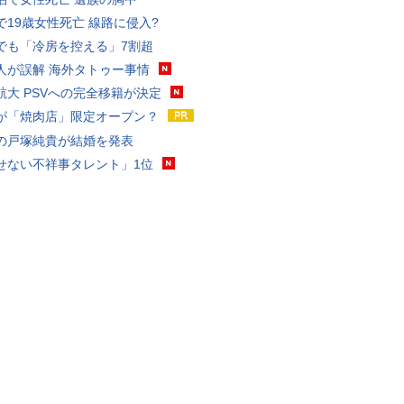
で19歳女性死亡 線路に侵入?
でも「冷房を控える」7割超
人が誤解 海外タトゥー事情
航大 PSVへの完全移籍が決定
が「焼肉店」限定オープン？
の戸塚純貴が結婚を発表
せない不祥事タレント」1位