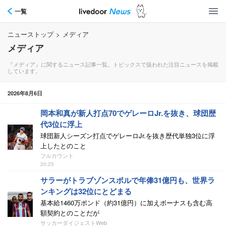
一覧
ニューストップ
>
メディア
メディア
『メディア』に関するニュース記事一覧。トピックスで扱われた注目ニュースを掲載
しています。
2026年8月6日
岡本和真が新人打点70でゲレーロJr.を抜き、球団歴
代3位に浮上
球団新人シーズン打点でゲレーロJr.を抜き歴代単独3位に浮
上したとのこと
フルカウント
20:25
サラーがトラブゾンスポルで年俸31億円も、世界ラ
ンキングは32位にとどまる
基本給1460万ポンド（約31億円）に加えボーナスも含む高
額契約とのことだが
サッカーダイジェストWeb