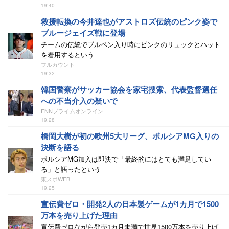
19:40
救援転換の今井達也がアストロズ伝統のピンク姿で
ブルージェイズ戦に登場
チームの伝統でブルペン入り時にピンクのリュックとハット
を着用するという
フルカウント
19:32
韓国警察がサッカー協会を家宅捜索、代表監督選任
への不当介入の疑いで
FNNプライムオンライン
19:28
橋岡大樹が初の欧州5大リーグ、ボルシアMG入りの
決断を語る
ボルシアMG加入は即決で「最終的にはとても満足してい
る」と語ったという
東スポWEB
19:25
宣伝費ゼロ・開発2人の日本製ゲームが1カ月で1500
万本を売り上げた理由
宣伝費ゼロながら発売1カ月未満で世界1500万本を売り上げ