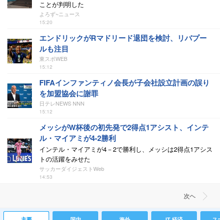
ことが判明した
よろず~ニュース
15:20
エンドリックがRマドリード退団を検討、リバプー
ルも注目
東スポWEB
15:12
FIFAインファンティノ会長が子会社設立計画の誤り
を加盟協会に謝罪
日テレNEWS NNN
15:12
メッシがW杯後の初先発で2得点1アシスト、インテ
ル・マイアミが4-2勝利
インテル・マイアミが4－2で勝利し、メッシは2得点1アシス
トの活躍をみせた
サッカーダイジェストWeb
14:53
次ヘ
主要
国内
海外
IT 経済
ス