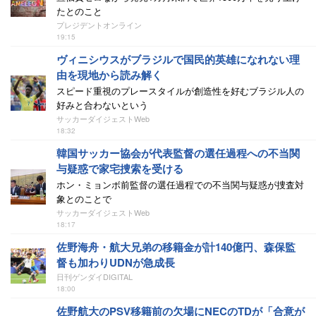
たとのこと
プレジデントオンライン
19:15
ヴィニシウスがブラジルで国民的英雄になれない理
由を現地から読み解く
スピード重視のプレースタイルが創造性を好むブラジル人の
好みと合わないという
サッカーダイジェストWeb
18:32
韓国サッカー協会が代表監督の選任過程への不当関
与疑惑で家宅捜索を受ける
ホン・ミョンボ前監督の選任過程での不当関与疑惑が捜査対
象とのことで
サッカーダイジェストWeb
18:17
佐野海舟・航大兄弟の移籍金が計140億円、森保監
督も加わりUDNが急成長
日刊ゲンダイDIGITAL
18:00
佐野航大のPSV移籍前の欠場にNECのTDが「合意が