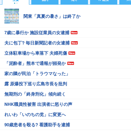
関東「真夏の暑さ」は終了か
7歳に暴行か 施設従業員の女逮捕
夫に包丁? 毎日新聞記者の女逮捕
立体駐車場から車落下 夫婦死傷
「泥酔者」熊本で通報が頻発か
家の隣が民泊「トラウマなった」
露 原爆投下巡り広島市長を批判
無期刑の「終身刑化」傾向続く
NHK職員性被害 出演者に怒りの声
れいわ「いのちの党」に変更へ
90歳患者を殴る? 看護助手を逮捕