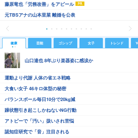
藤原竜也「労務改善」をアピール
元TBSアナの山本里菜 離婚を公表
健康
芸能
ゴシップ
女子
トレンド
Y
山口達也 8年ぶり楽器姿に感涙か
運動より代謝 人体の省エネ戦略
大食い女子 46キロ体型の秘密
バランスボール毎日10分で20kg減
躁状態引き起こしかねないNG行動
アトピーで「汚い」扱いされ苦悩
認知症研究で「音」注目される