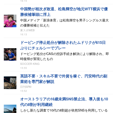
16:15
中国勢が相次ぎ敗退、松島輝空が地元WTT横浜で優
勝候補筆頭に浮上
中国メディア「新浪体育」は松島輝空を男子シングルス最大
の優勝候補と伝えた
東スポWEB
16:13
ドーピング停止処分が解除されたムドリクが615日
ぶりにチェルシーでプレー
ドーピング処分がCASの控訴手続き解決により解除され、即
時復帰が実現したもの
SOCCER KING
15:55
英語不要・スキル不要で外貨を稼ぐ、円安時代の副
業術を専門家が解説
日刊SPA!
15:52
オーストラリアの16歳未満SNS禁止法、導入後も10
代の8割が利用継続
しかし新たな調査で10代の8割超が依然SNSを利用している