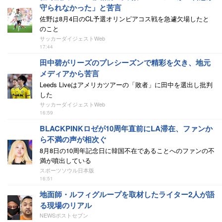
守られなかった」と苦言
佐野は8月4日のCL予選オリンピアコス戦を急遽欠場したと
のこと
サッカーダイジェストWeb
17:44
田中碧がリーズのプレシーズンで精彩を欠き、地元
メディアから苦言
Leeds Liveはアメリカツアーの「敗者」に田中を選出し批判
した
サッカーダイジェストWeb
16:59
BLACKPINKロゼが10周年直前にLA滞在、ファンか
ら不満の声が相次ぐ
8月8日の10周年記念日に韓国不在であることへのファンの不
満が噴出している
スポーツソウル日本版
16:51
地面師・ルフィグループを取材したライター2人が語
る現場のリアル
NEWSポストセブン