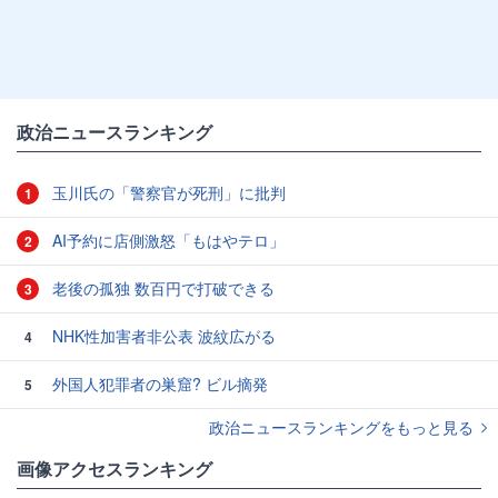
政治ニュースランキング
玉川氏の「警察官が死刑」に批判
1
AI予約に店側激怒「もはやテロ」
2
老後の孤独 数百円で打破できる
3
NHK性加害者非公表 波紋広がる
4
外国人犯罪者の巣窟? ビル摘発
5
政治ニュースランキングをもっと見る
画像アクセスランキング