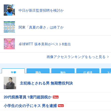
中日が新庄監督招聘を検討か
関東「真夏の暑さ」は終了か
卓球WTT 張本美和がベスト8進出
画像アクセスランキングをもっと見る
主要
国内
海外
IT 経済
ス
主犯格とされる男 無期懲役判決
20代税務署員 1億円超脱税か
小学生の女の子にキス 男を逮捕