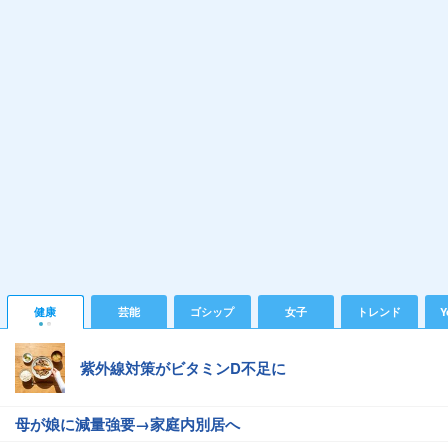
健康
芸能
ゴシップ
女子
トレンド
Y
紫外線対策がビタミンD不足に
母が娘に減量強要→家庭内別居へ