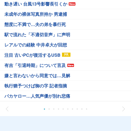
動き遅い 台風13号影響長引くか
未成年の裸体写真所持か 男逮捕
態度に不満で…夫の弟を暴行死
駅で流れた「不適切音声」に声明
レアルでの経験 中井卓大が回想
注目 古いPCが復活するUSB
有吉「引退時期」について言及
嫌と言わないから同意では…見解
執行猶予つけば御の字 記者指摘
バカヤロー…人気声優が別れ悲痛