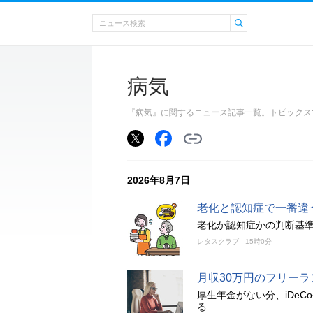
病気
『病気』に関するニュース記事一覧。トピックス
2026年8月7日
老化と認知症で一番違
老化か認知症かの判断基
レタスクラブ
15時0分
月収30万円のフリー
厚生年金がない分、iDe
る