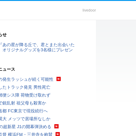
livedoor
らせ
『あの星が降る丘で、君とまた出会いた
』オリジナルグッズを3名様にプレゼン
ニュース
の発生ラッシュが続く可能性
したトラック発見 男性死亡
郵便シス障 荷物受け取れず
で銃乱射 祖父母も殺害か
佑都 FC東京で現役続行へ
滉大 メッツで居場所なしか
歳の超新星 J1の開幕弾決める
監督 横浜FM・三井寺を称賛