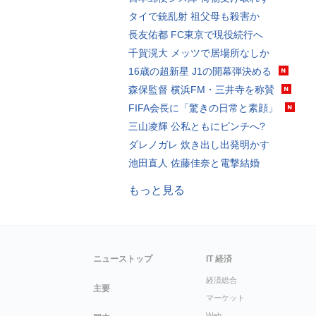
タイで銃乱射 祖父母も殺害か
長友佑都 FC東京で現役続行へ
千賀滉大 メッツで居場所なしか
16歳の超新星 J1の開幕弾決める
森保監督 横浜FM・三井寺を称賛
FIFA会長に「驚きの日常と素顔」
三山凌輝 公私ともにピンチへ?
ダレノガレ 炊き出し出発明かす
池田直人 佐藤佳奈と電撃結婚
もっと見る
ニューストップ
IT 経済
経済総合
主要
マーケット
Web