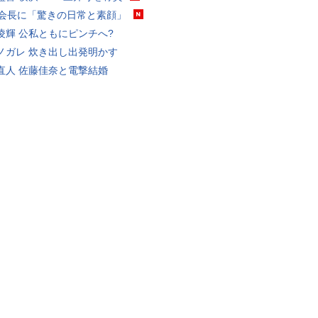
FA会長に「驚きの日常と素顔」
凌輝 公私ともにピンチへ?
ノガレ 炊き出し出発明かす
直人 佐藤佳奈と電撃結婚