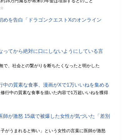
約16万円減るが将来の年金は増加するとのこと
0分
初めを告白「ドラゴンクエストXのオンライン
なってから絶対に口にしないようにしている言
皆無で、社会との繋がりを断ちたくなったと明かした
行中の質素な食事、漫画がXで1万いいねを集める
に修行中の質素な食事を描いた内容で1万超いいねを獲得
医師が激怒 15歳で被爆した女性が気づいた「差別
る子がうまれると怖い」という女性の言葉に医師が激怒