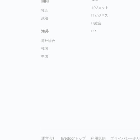
国内
ガジェット
社会
ITビジネス
政治
IT総合
海外
PR
海外総合
韓国
中国
運営会社
livedoorトップ
利用規約
プライバシーポ