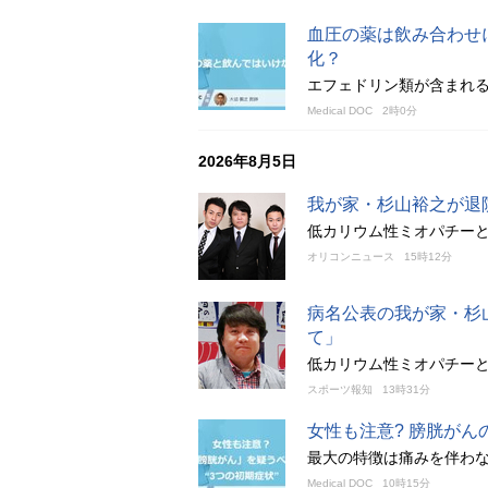
血圧の薬は飲み合わせ
化？
エフェドリン類が含まれ
Medical DOC
2時0分
2026年8月5日
我が家・杉山裕之が退
低カリウム性ミオパチーと
オリコンニュース
15時12分
病名公表の我が家・杉
て」
低カリウム性ミオパチー
スポーツ報知
13時31分
女性も注意? 膀胱がん
最大の特徴は痛みを伴わ
Medical DOC
10時15分