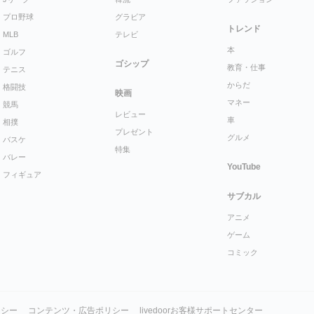
プロ野球
グラビア
トレンド
MLB
テレビ
本
ゴルフ
ゴシップ
教育・仕事
テニス
からだ
格闘技
映画
マネー
競馬
レビュー
車
相撲
プレゼント
グルメ
バスケ
特集
バレー
YouTube
フィギュア
サブカル
アニメ
ゲーム
コミック
リシー
コンテンツ・広告ポリシー
livedoorお客様サポートセンター