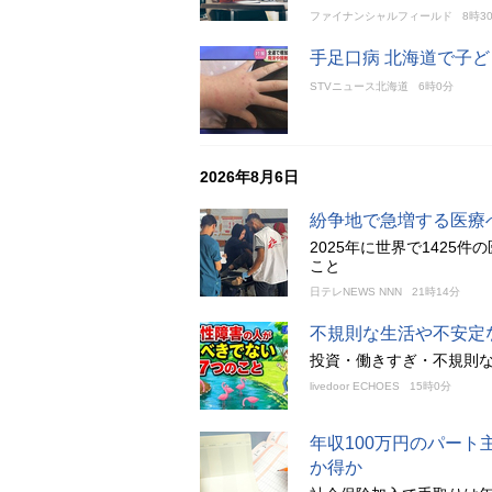
ファイナンシャルフィールド
8時3
手足口病 北海道で子
STVニュース北海道
6時0分
2026年8月6日
紛争地で急増する医療
2025年に世界で1425
こと
日テレNEWS NNN
21時14分
不規則な生活や不安定
投資・働きすぎ・不規則な
livedoor ECHOES
15時0分
年収100万円のパート
か得か