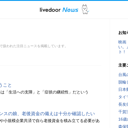
お知
映画
で扱われた注目ニュースを掲載しています。
い。
ト！
主要
台風
脱輪
うこと
日本
準は「生活への支障」と「症状の継続性」だという
タイ
長友
千賀
ランスの娘、老後資金の備えは十分か確認したい
16
Coや小規模企業共済で自ら老後資金を積み立てる必要があ
森保