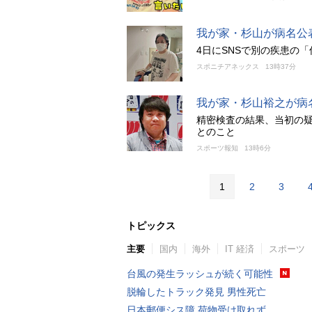
我が家・杉山が病名公
4日にSNSで別の疾患の
スポニチアネックス
13時37分
我が家・杉山裕之が病
精密検査の結果、当初の
とのこと
スポーツ報知
13時6分
1
2
3
トピックス
主要
国内
海外
IT 経済
スポーツ
台風の発生ラッシュが続く可能性
脱輪したトラック発見 男性死亡
日本郵便シス障 荷物受け取れず