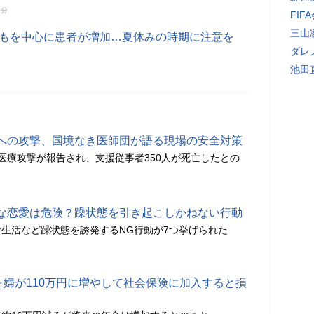
0分
FI
三山
どもを中心に患者が増加…夏休みの時期に注意を
ダレ
池田
への攻撃、国境なき医師団が語る現場の安全対策
件の医療攻撃が報告され、支援従事者350人が死亡したとの
な恋愛は危険？躁状態を引き起こしかねない行動
生活など躁状態を誘発するNG行動が7つ挙げられた
主婦が110万円に増やして社会保険に加入すると損