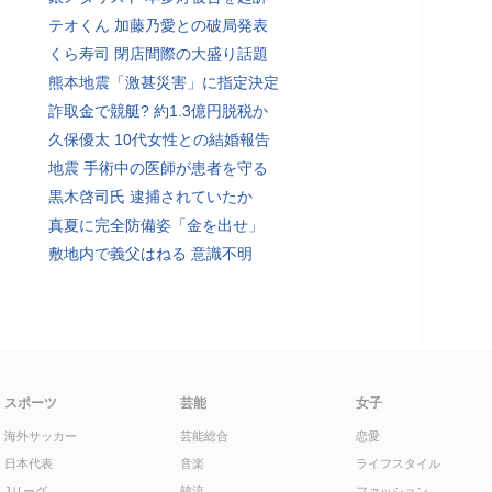
テオくん 加藤乃愛との破局発表
くら寿司 閉店間際の大盛り話題
熊本地震「激甚災害」に指定決定
詐取金で競艇? 約1.3億円脱税か
久保優太 10代女性との結婚報告
地震 手術中の医師が患者を守る
黒木啓司氏 逮捕されていたか
真夏に完全防備姿「金を出せ」
敷地内で義父はねる 意識不明
スポーツ
芸能
女子
海外サッカー
芸能総合
恋愛
日本代表
音楽
ライフスタイル
Jリーグ
韓流
ファッション