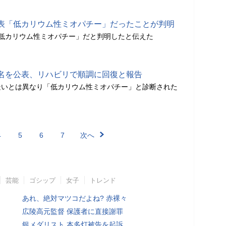
表「低カリウム性ミオパチー」だったことが判明
「低カリウム性ミオパチー」だと判明したと伝えた
名を公表、リハビリで順調に回復と報告
疑いとは異なり「低カリウム性ミオパチー」と診断された
4
5
6
7
次へ
芸能
ゴシップ
女子
トレンド
あれ、絶対マツコだよね? 赤裸々
広陵高元監督 保護者に直接謝罪
銀メダリスト 本多灯被告を起訴