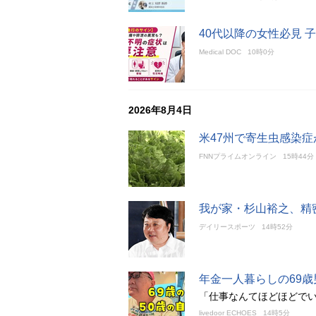
40代以降の女性必見
Medical DOC
10時0分
2026年8月4日
米47州で寄生虫感染
FNNプライムオンライン
15時44分
我が家・杉山裕之、精
デイリースポーツ
14時52分
年金一人暮らしの69歳
「仕事なんてほどほどで
livedoor ECHOES
14時5分