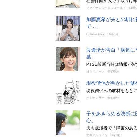
社会保険加入で手取りは年
ファイナンシャルフィールド
14時
加藤夏希が夫との馴れ
で…」
Entame Plex
11時0分
渡邊渚が告白「病気に
葉」
PTSD診断当時は情報が
日刊スポーツ
9時50分
現役僧侶が明かした修
現役僧侶への取材をもと
オトナンサー
6時15分
子をあきらめる決断に
心」
夫も被爆者で「障害のあ
文春オンライン
6時10分