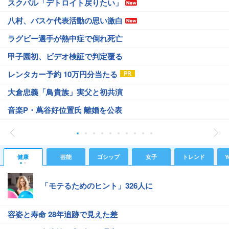
スクバル「デトロイト戻りたい」
八村、バスケ代表活動の思い激白
ラグビー選手が熱中症で倒れ死亡
甲子園初、ビデオ検証で判定覆る
レンタカー予約 10万円分当たる
大倉忠義「鳥貴族」実父と初共演
音楽P・蔦谷好位置氏 離婚を公表
健康
芸能
ゴシップ
女子
トレンド
Y
「モテるためのヒント」326人に
容姿と寿命 28年追跡で見えた差