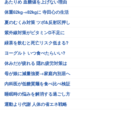
あたりめ 血糖値を上げない理由
体重62kg→82kgに 寺田心の生活
夏のむくみ対策 ツボ&反射区押し
紫外線対策がビタミンD不足に
緑茶を飲むと死亡リスク低まる?
ヨーグルト いつ食べたらいい?
休みだが疲れる 隠れ疲労対策は
母が娘に減量強要→家庭内別居へ
内科医が低糖質麺を食べ比べ検証
睡眠時の悩みを解消する過ごし方
運動より代謝 人体の省エネ戦略