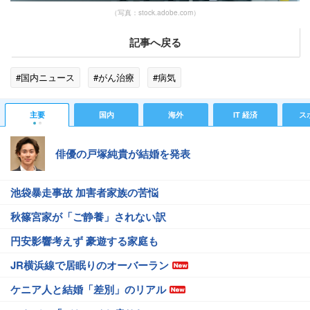
（写真：stock.adobe.com）
記事へ戻る
#国内ニュース
#がん治療
#病気
主要
国内
海外
IT 経済
ス
俳優の戸塚純貴が結婚を発表
池袋暴走事故 加害者家族の苦悩
秋篠宮家が「ご静養」されない訳
円安影響考えず 豪遊する家庭も
JR横浜線で居眠りのオーバーラン
ケニア人と結婚「差別」のリアル