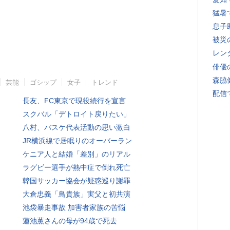
猛暑
息子
被災
レン
俳優
森脇
芸能
ゴシップ
女子
トレンド
配信
長友、FC東京で現役続行を宣言
スクバル「デトロイト戻りたい」
八村、バスケ代表活動の思い激白
JR横浜線で居眠りのオーバーラン
ケニア人と結婚「差別」のリアル
ラグビー選手が熱中症で倒れ死亡
韓国サッカー協会が疑惑巡り謝罪
大倉忠義「鳥貴族」実父と初共演
池袋暴走事故 加害者家族の苦悩
蓮池薫さんの母が94歳で死去