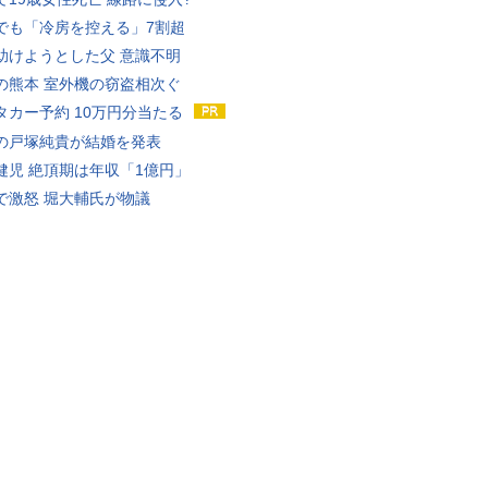
でも「冷房を控える」7割超
助けようとした父 意識不明
の熊本 室外機の窃盗相次ぐ
タカー予約 10万円分当たる
の戸塚純貴が結婚を発表
健児 絶頂期は年収「1億円」
で激怒 堀大輔氏が物議