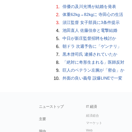
1.
俳優の及川光博が結婚を発表
2.
体重62kg→82kgに 寺田心の生活
3.
須江監督 女子部員に3条件提示
4.
池田直人 佐藤佳奈と電撃結婚
5.
中日が新庄監督招聘を検討か
6.
朝ドラ 次週予告に「ゲンナリ」
7.
黒木啓司氏 逮捕されていたか
8.
「絶対に奇形生まれる」医師反対
9.
巨人のベテラン左腕が「密会」か
10.
外面の良い義母 誤爆LINEで一変
ニューストップ
IT 経済
経済総合
主要
マーケット
Web
国内