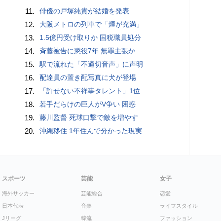
11.
俳優の戸塚純貴が結婚を発表
12.
大阪メトロの列車で「煙が充満」
13.
1.5億円受け取りか 国税職員処分
14.
斉藤被告に懲役7年 無罪主張か
15.
駅で流れた「不適切音声」に声明
16.
配達員の置き配写真に犬が登場
17.
「許せない不祥事タレント」1位
18.
若手だらけの巨人がV争い 困惑
19.
藤川監督 死球口撃で敵を増やす
20.
沖縄移住 1年住んで分かった現実
スポーツ
芸能
女子
海外サッカー
芸能総合
恋愛
日本代表
音楽
ライフスタイル
Jリーグ
韓流
ファッション