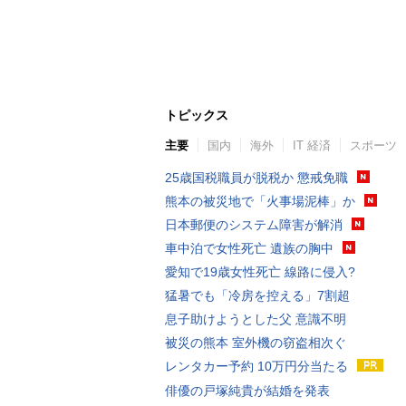
トピックス
主要
国内
海外
IT 経済
スポーツ
25歳国税職員が脱税か 懲戒免職
熊本の被災地で「火事場泥棒」か
日本郵便のシステム障害が解消
車中泊で女性死亡 遺族の胸中
愛知で19歳女性死亡 線路に侵入?
猛暑でも「冷房を控える」7割超
息子助けようとした父 意識不明
被災の熊本 室外機の窃盗相次ぐ
レンタカー予約 10万円分当たる
俳優の戸塚純貴が結婚を発表