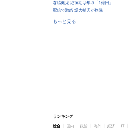
森脇健児 絶頂期は年収「1億円」
配信で激怒 堀大輔氏が物議
もっと見る
ランキング
総合
国内
政治
海外
経済
IT