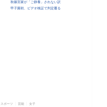
秋篠宮家が「ご静養」されない訳
甲子園初、ビデオ検証で判定覆る
スポーツ
芸能
女子