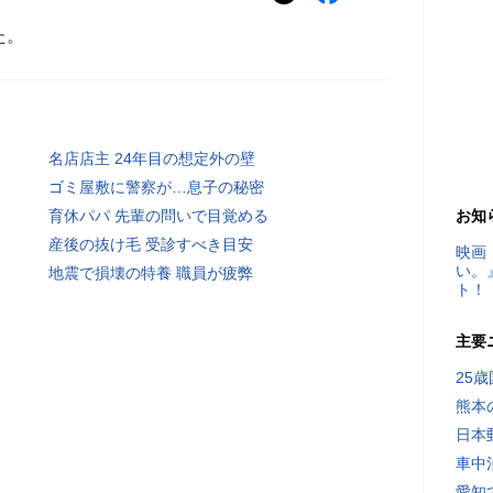
た。
名店店主 24年目の想定外の壁
ゴミ屋敷に警察が…息子の秘密
育休パパ 先輩の問いで目覚める
お知
産後の抜け毛 受診すべき目安
映画
い。
地震で損壊の特養 職員が疲弊
ト！
主要
25
熊本
日本
車中
愛知