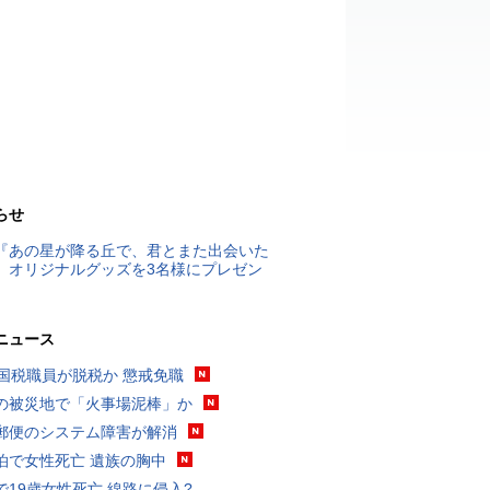
らせ
『あの星が降る丘で、君とまた出会いた
』オリジナルグッズを3名様にプレゼン
ニュース
歳国税職員が脱税か 懲戒免職
の被災地で「火事場泥棒」か
郵便のシステム障害が解消
泊で女性死亡 遺族の胸中
で19歳女性死亡 線路に侵入?