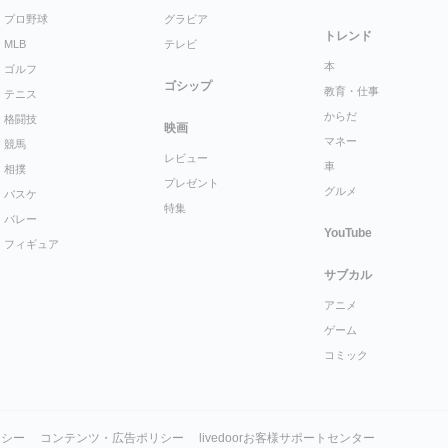
プロ野球
グラビア
トレンド
MLB
テレビ
本
ゴルフ
ゴシップ
教育・仕事
テニス
からだ
格闘技
映画
マネー
競馬
レビュー
車
相撲
プレゼント
グルメ
バスケ
特集
バレー
YouTube
フィギュア
サブカル
アニメ
ゲーム
コミック
リシー
コンテンツ・広告ポリシー
livedoorお客様サポートセンター