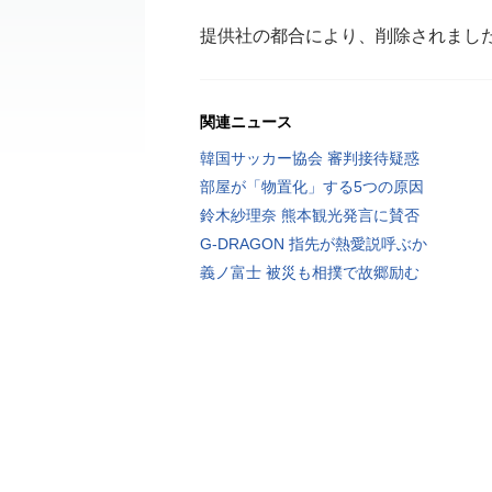
提供社の都合により、削除されまし
関連ニュース
韓国サッカー協会 審判接待疑惑
部屋が「物置化」する5つの原因
鈴木紗理奈 熊本観光発言に賛否
G-DRAGON 指先が熱愛説呼ぶか
義ノ富士 被災も相撲で故郷励む