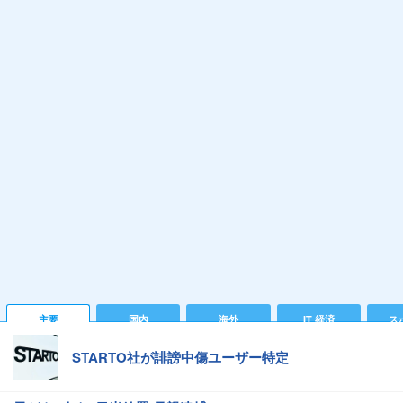
主要
国内
海外
IT 経済
ス
STARTO社が誹謗中傷ユーザー特定