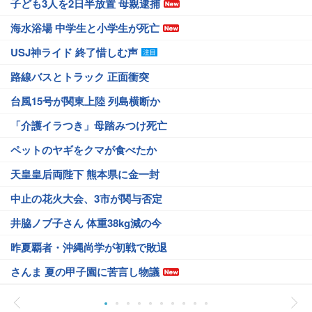
子ども3人を2日半放置 母親逮捕
海水浴場 中学生と小学生が死亡
USJ神ライド 終了惜しむ声
路線バスとトラック 正面衝突
台風15号が関東上陸 列島横断か
「介護イラつき」母踏みつけ死亡
ペットのヤギをクマが食べたか
天皇皇后両陛下 熊本県に金一封
中止の花火大会、3市が関与否定
井脇ノブ子さん 体重38kg減の今
昨夏覇者・沖縄尚学が初戦で敗退
さんま 夏の甲子園に苦言し物議