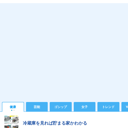
健康
芸能
ゴシップ
女子
トレンド
Y
冷蔵庫を見れば貯まる家かわかる