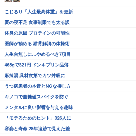
こじるり「人生最高体重」を更新
夏の寝不足 食事制限でも太る訳
体臭の原因 プロテインの可能性
医師が勧める 猫背解消の体操術
人生台無しに…やめるべき7項目
465gで321円 ドンキプリン品薄
麻辣湯 具材次第でカツ丼級に
うつ病患者の本音とNGな接し方
キノコで血糖値スパイクを防ぐ
メンタルに良い影響を与える趣味
「モテるためのヒント」326人に
容姿と寿命 28年追跡で見えた差