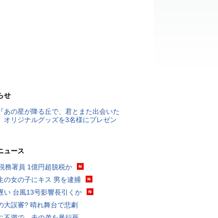
らせ
『あの星が降る丘で、君とまた出会いた
』オリジナルグッズを3名様にプレゼン
ニュース
代税務署員 1億円超脱税か
生の女の子にキス 男を逮捕
遅い 台風13号影響長引くか
の大誤審? 晴れ舞台で悲劇
に不満で…夫の弟を暴行死