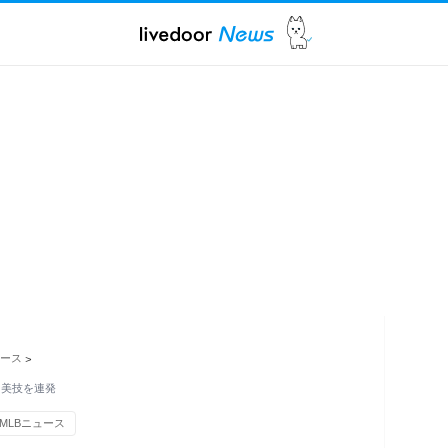
ュース
>
も美技を連発
MLBニュース