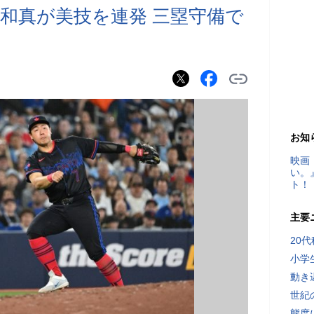
和真が美技を連発 三塁守備で
お知
映画
い。
ト！
主要
20
小学
動き
世紀
態度