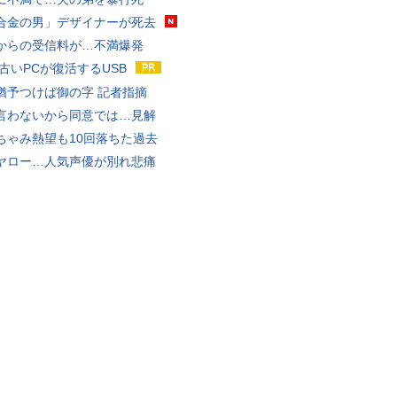
合金の男」デザイナーが死去
からの受信料が…不満爆発
 古いPCが復活するUSB
猶予つけば御の字 記者指摘
言わないから同意では…見解
ちゃみ熱望も10回落ちた過去
ヤロー…人気声優が別れ悲痛