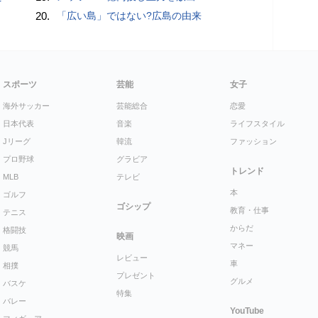
20.
「広い島」ではない?広島の由来
スポーツ
芸能
女子
海外サッカー
芸能総合
恋愛
日本代表
音楽
ライフスタイル
Jリーグ
韓流
ファッション
プロ野球
グラビア
トレンド
MLB
テレビ
本
ゴルフ
ゴシップ
教育・仕事
テニス
からだ
格闘技
映画
マネー
競馬
レビュー
車
相撲
プレゼント
グルメ
バスケ
特集
バレー
YouTube