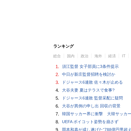
ランキング
総合
国内
政治
海外
経済
IT
1.
須江監督 女子部員に3条件提示
2.
中日が新庄監督招聘を検討か
3.
ドジャース6連敗 佐々木が止める
4.
大谷夫妻 夏はテラスで食事?
5.
ドジャース6連敗 監督采配に疑問
6.
大谷が異例の申し出 回収の背景
7.
韓国サッカー界に衝撃 大韓サッカー協会に外国人審判への“性的接待”疑惑 韓国メディア
8.
UEFA ボイコット姿勢を崩さず
9.
岡本和真が成し遂げた“788億円男超え” いつのまにか「3位」…見据える球団