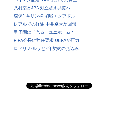
八村塁とJBA 対立超え共闘へ
森保J キリン杯 初戦エクアドル
レアルでの経験 中井卓大が回想
甲子園に「光る」ユニホーム?
FIFA会長に辞任要求 UEFAが圧力
ロドリ バルサと4年契約の見込み