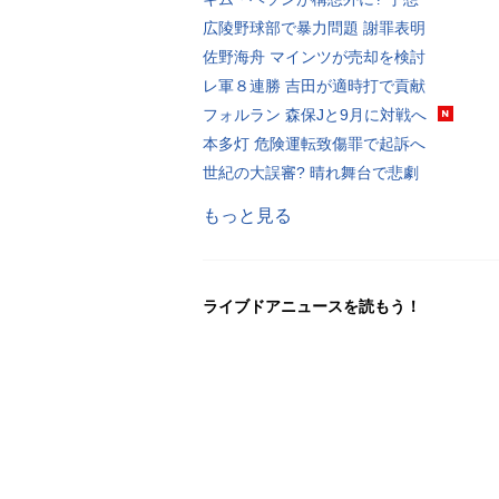
広陵野球部で暴力問題 謝罪表明
佐野海舟 マインツが売却を検討
レ軍８連勝 吉田が適時打で貢献
フォルラン 森保Jと9月に対戦へ
本多灯 危険運転致傷罪で起訴へ
世紀の大誤審? 晴れ舞台で悲劇
もっと見る
ライブドアニュースを読もう！