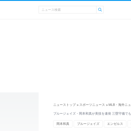
ニューストップ
スポーツニュース
MLB・海外ニ
>
>
ブルージェイズ・岡本和真が美技を連発 三塁守備で
岡本和真
ブルージェイズ
エンゼルス