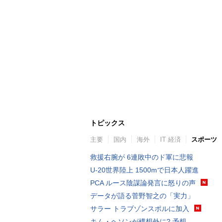
トピックス
主要
国内
海外
IT 経済
スポーツ
救援右腕が 6連敗中のド軍に悲報
U-20世界陸上 1500mで日本人躍進
PCA ルース陰謀論発言に怒りの声
データが語る菅野智之の「実力」
サラー トラブゾンスポルに加入
キム・ヘソンが構想外に? 予想