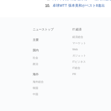
10.
卓球WTT 張本美和がベスト8進出
ニューストップ
IT 経済
経済総合
主要
マーケット
Web
国内
ガジェット
社会
ITビジネス
政治
IT総合
海外
PR
海外総合
韓国
中国