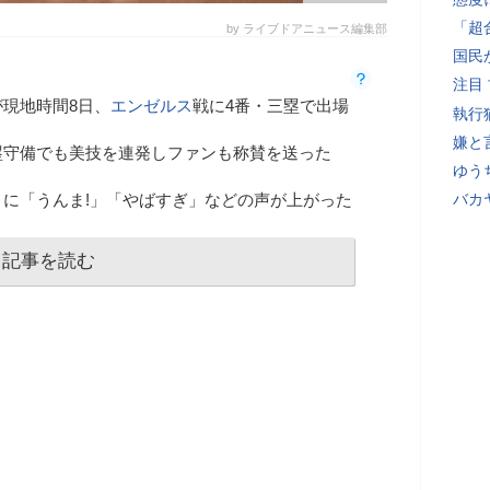
「超
by ライブドアニュース編集部
国民
注目
が現地時間8日、
エンゼルス
戦に4番・三塁で出場
執行
嫌と
塁守備でも美技を連発しファンも称賛を送った
ゆう
に「うんま!」「やばすぎ」などの声が上がった
バカ
記事を読む