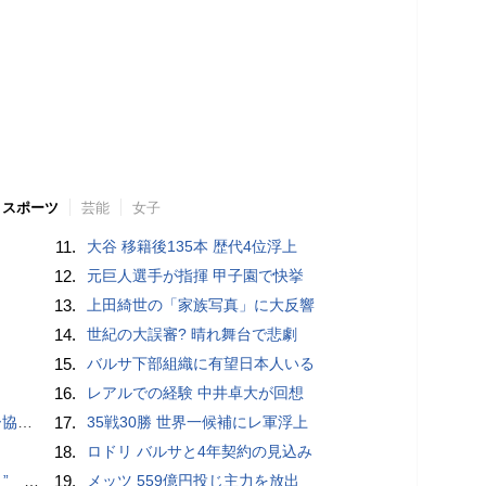
スポーツ
芸能
女子
11.
大谷 移籍後135本 歴代4位浮上
12.
元巨人選手が指揮 甲子園で快挙
13.
上田綺世の「家族写真」に大反響
14.
世紀の大誤審? 晴れ舞台で悲劇
15.
バルサ下部組織に有望日本人いる
16.
レアルでの経験 中井卓大が回想
が報道
17.
35戦30勝 世界一候補にレ軍浮上
18.
ロドリ バルサと4年契約の見込み
記録更新
19.
メッツ 559億円投じ主力を放出