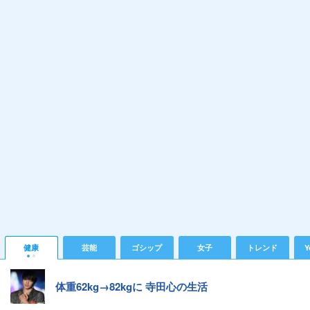
健康
芸能
ゴシップ
女子
トレンド
Y
体重62kg→82kgに 寺田心の生活