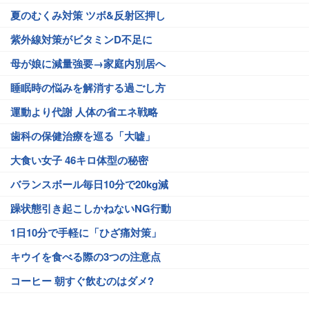
夏のむくみ対策 ツボ&反射区押し
紫外線対策がビタミンD不足に
母が娘に減量強要→家庭内別居へ
睡眠時の悩みを解消する過ごし方
運動より代謝 人体の省エネ戦略
歯科の保健治療を巡る「大嘘」
大食い女子 46キロ体型の秘密
バランスボール毎日10分で20kg減
躁状態引き起こしかねないNG行動
1日10分で手軽に「ひざ痛対策」
キウイを食べる際の3つの注意点
コーヒー 朝すぐ飲むのはダメ?