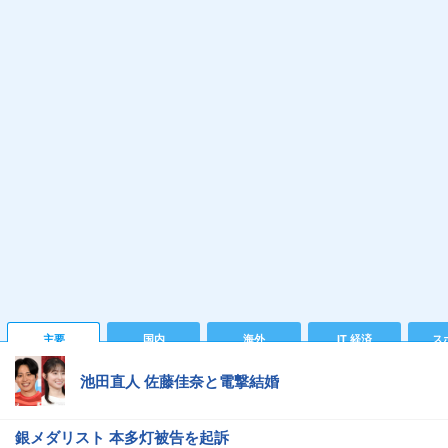
主要
国内
海外
IT 経済
ス
池田直人 佐藤佳奈と電撃結婚
銀メダリスト 本多灯被告を起訴