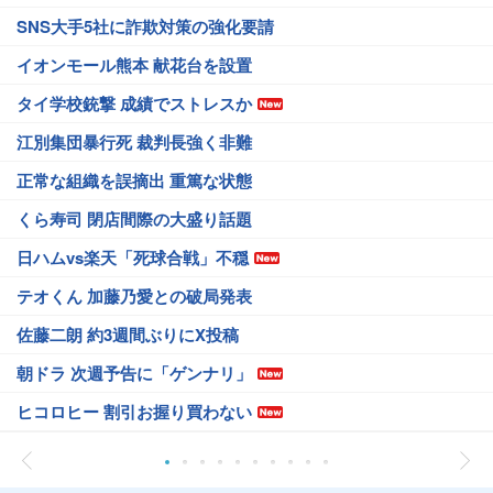
SNS大手5社に詐欺対策の強化要請
イオンモール熊本 献花台を設置
タイ学校銃撃 成績でストレスか
江別集団暴行死 裁判長強く非難
正常な組織を誤摘出 重篤な状態
くら寿司 閉店間際の大盛り話題
日ハムvs楽天「死球合戦」不穏
テオくん 加藤乃愛との破局発表
佐藤二朗 約3週間ぶりにX投稿
朝ドラ 次週予告に「ゲンナリ」
ヒコロヒー 割引お握り買わない