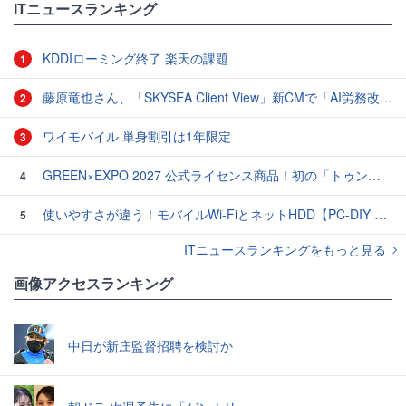
ITニュースランキング
KDDIローミング終了 楽天の課題
1
藤原竜也さん、「SKYSEA Client View」新CMで「AI労務改善」をアピール 働き方をAIが分析したら「すぐに休んで」と言われる？
2
ワイモバイル 単身割引は1年限定
3
GREEN×EXPO 2027 公式ライセンス商品！初の「トゥンクトゥンク」公式LINEスタンプ、販売開始
4
使いやすさが違う！モバイルWi-FiとネットHDD【PC-DIY 秋の陣】
5
ITニュースランキングをもっと見る
画像アクセスランキング
中日が新庄監督招聘を検討か