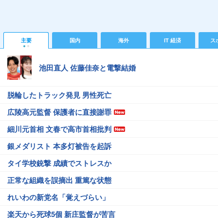
主要
国内
海外
IT 経済
ス
池田直人 佐藤佳奈と電撃結婚
脱輪したトラック発見 男性死亡
広陵高元監督 保護者に直接謝罪
細川元首相 文春で高市首相批判
銀メダリスト 本多灯被告を起訴
タイ学校銃撃 成績でストレスか
正常な組織を誤摘出 重篤な状態
れいわの新党名「覚えづらい」
楽天から死球5個 新庄監督が苦言