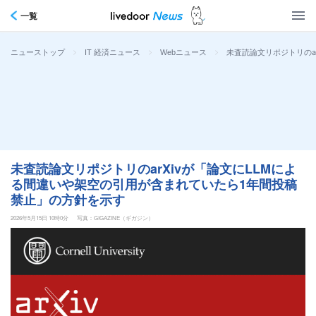
一覧
>
>
>
未査読論文リポジトリのa
ニューストップ
IT 経済ニュース
Webニュース
未査読論文リポジトリのarXivが「論文にLLMによ
る間違いや架空の引用が含まれていたら1年間投稿
禁止」の方針を示す
2026年5月15日 10時0分
写真：GIGAZINE（ギガジン）