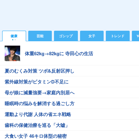
健康
芸能
ゴシップ
女子
トレンド
Y
体重62kg→82kgに 寺田心の生活
夏のむくみ対策 ツボ&反射区押し
紫外線対策がビタミンD不足に
母が娘に減量強要→家庭内別居へ
睡眠時の悩みを解消する過ごし方
運動より代謝 人体の省エネ戦略
歯科の保健治療を巡る「大嘘」
大食い女子 46キロ体型の秘密