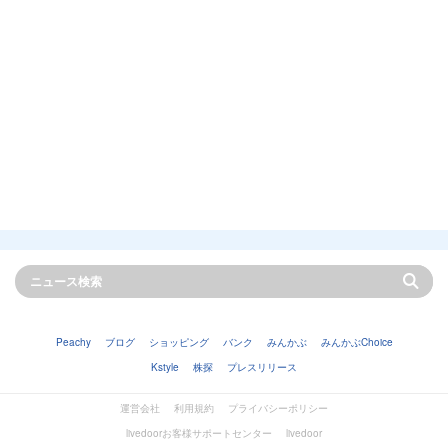
Peachy
ブログ
ショッピング
バンク
みんかぶ
みんかぶChoice
Kstyle
株探
プレスリリース
運営会社
利用規約
プライバシーポリシー
livedoorお客様サポートセンター
livedoor