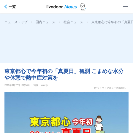
一覧
>
>
>
東京都心で今年初の「真夏日
ニューストップ
国内ニュース
社会ニュース
東京都心で今年初の「真夏日」観測 こまめな水分
や休憩で熱中症対策を
2026年5月17日 13時54分
写真：tenki.jp
by ライブドアニュース編集部