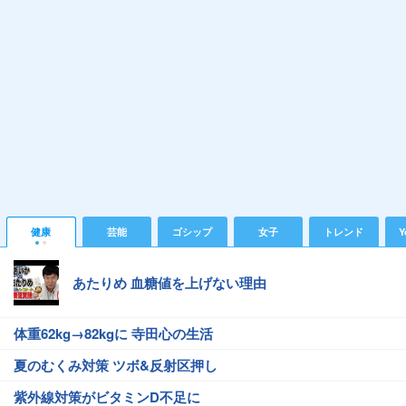
健康
芸能
ゴシップ
女子
トレンド
Y
あたりめ 血糖値を上げない理由
体重62kg→82kgに 寺田心の生活
夏のむくみ対策 ツボ&反射区押し
紫外線対策がビタミンD不足に