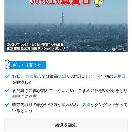
ざっくり言うと
17日、
東京都
心では最高
気温
が30℃以上と、今年初の
真夏日
を観測した
まだ暑さに体が慣れていないため、こまめに休憩や水分をとり
熱中症
に注意
季節先取りの暖かい空気が流れ込み、
気温
がグングン上がって
いるという
続きを読む