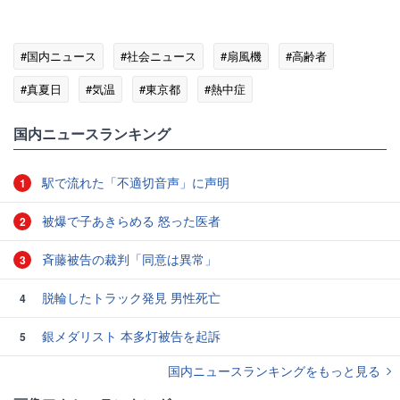
#国内ニュース
#社会ニュース
#扇風機
#高齢者
#真夏日
#気温
#東京都
#熱中症
国内ニュースランキング
駅で流れた「不適切音声」に声明
1
被爆で子あきらめる 怒った医者
2
斉藤被告の裁判「同意は異常」
3
脱輪したトラック発見 男性死亡
4
銀メダリスト 本多灯被告を起訴
5
国内ニュースランキングをもっと見る