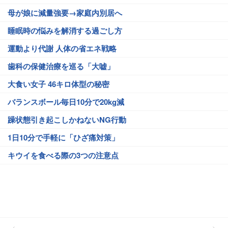
母が娘に減量強要→家庭内別居へ
睡眠時の悩みを解消する過ごし方
運動より代謝 人体の省エネ戦略
歯科の保健治療を巡る「大嘘」
大食い女子 46キロ体型の秘密
バランスボール毎日10分で20kg減
躁状態引き起こしかねないNG行動
1日10分で手軽に「ひざ痛対策」
キウイを食べる際の3つの注意点