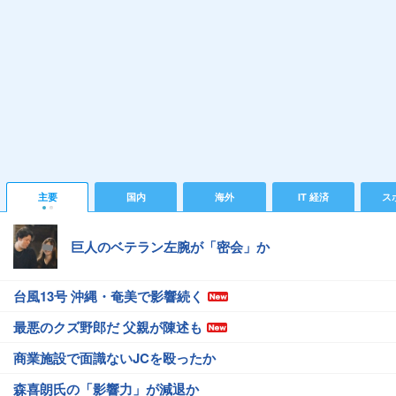
主要
国内
海外
IT 経済
ス
巨人のベテラン左腕が「密会」か
台風13号 沖縄・奄美で影響続く
最悪のクズ野郎だ 父親が陳述も
商業施設で面識ないJCを殴ったか
森喜朗氏の「影響力」が減退か