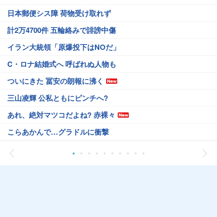
日本郵便シス障 荷物受け取れず
計2万4700件 五輪絡みで誹謗中傷
イラン大統領「原爆投下はNOだ」
C・ロナ結婚式へ 呼ばれぬ人物も
ついにきた 冨安の朗報に沸く
三山凌輝 公私ともにピンチへ?
あれ、絶対マツコだよね? 赤裸々
こらあかんで…グラドルに衝撃