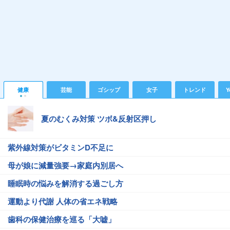
健康
芸能
ゴシップ
女子
トレンド
Y
夏のむくみ対策 ツボ&反射区押し
紫外線対策がビタミンD不足に
母が娘に減量強要→家庭内別居へ
睡眠時の悩みを解消する過ごし方
運動より代謝 人体の省エネ戦略
歯科の保健治療を巡る「大嘘」