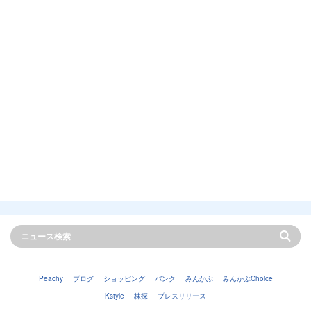
Peachy
ブログ
ショッピング
バンク
みんかぶ
みんかぶChoice
Kstyle
株探
プレスリリース