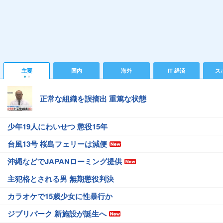
主要
国内
海外
IT 経済
ス
正常な組織を誤摘出 重篤な状態
少年19人にわいせつ 懲役15年
台風13号 桜島フェリーは減便
沖縄などでJAPANローミング提供
主犯格とされる男 無期懲役判決
カラオケで15歳少女に性暴行か
ジブリパーク 新施設が誕生へ