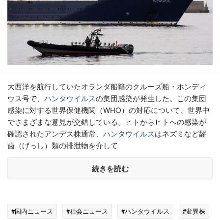
大西洋を航行していたオランダ船籍のクルーズ船・ホンディ
ウス号で、
ハンタウイルス
の集団感染が発生した。この集団
感染に対する世界保健機関（WHO）の対応について、世界中
でさまざまな意見が交錯している。ヒトからヒトへの感染が
確認されたアンデス株通常、
ハンタウイルス
はネズミなど齧
歯（げっし）類の排泄物を介して
続きを読む
#国内ニュース
#社会ニュース
#ハンタウイルス
#変異株