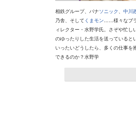
相鉄グループ、パナ
ソニック
、
中川
乃舎、そして
くまモン
……様々なブ
ィレクター・水野学氏。さぞや忙し
のゆったりした生活を送っていると
いったいどうしたら、多くの仕事を
できるのか？水野学