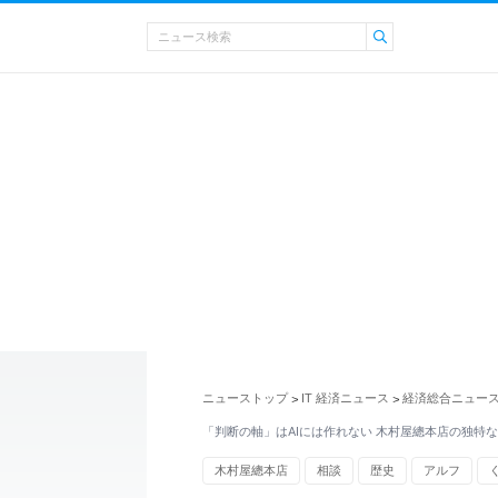
ニューストップ
IT 経済ニュース
経済総合ニュー
>
>
「判断の軸」はAIには作れない 木村屋總本店の独特
木村屋總本店
相談
歴史
アルフ
クリエイティブ