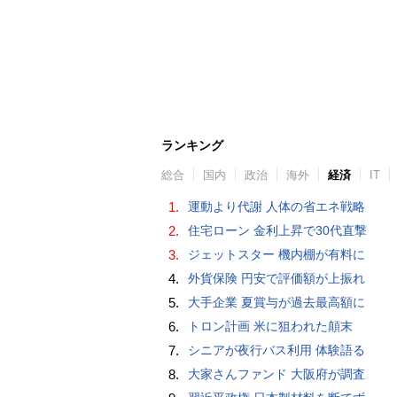
ランキング
総合
国内
政治
海外
経済
IT
1.
運動より代謝 人体の省エネ戦略
2.
住宅ローン 金利上昇で30代直撃
3.
ジェットスター 機内棚が有料に
4.
外貨保険 円安で評価額が上振れ
5.
大手企業 夏賞与が過去最高額に
6.
トロン計画 米に狙われた顛末
7.
シニアが夜行バス利用 体験語る
8.
大家さんファンド 大阪府が調査