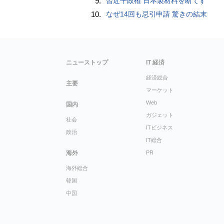
9.
習近平政権 日本製材料を断てず
10.
なぜ14回も忌引申請 驚きの結末
ニューストップ
IT 経済
経済総合
主要
マーケット
Web
国内
ガジェット
社会
ITビジネス
政治
IT総合
海外
PR
海外総合
韓国
中国