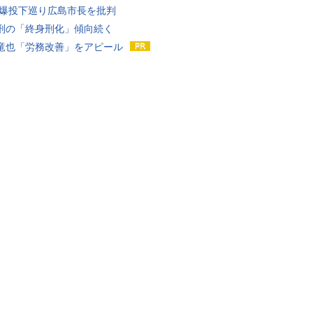
原爆投下巡り広島市長を批判
刑の「終身刑化」傾向続く
竜也「労務改善」をアピール