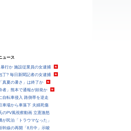
ニュース
に暴行か 施設従業員の女逮捕
包丁? 毎日新聞記者の女逮捕
「真夏の暑さ」は終了か
酔者」熊本で通報が頻発か
に自転車侵入 路側帯を逆走
駐車場から車落下 夫婦死傷
氏のPV風視察動画 立憲激怒
隣が民泊「トラウマなった」
新幹線の再開「8月中」示唆