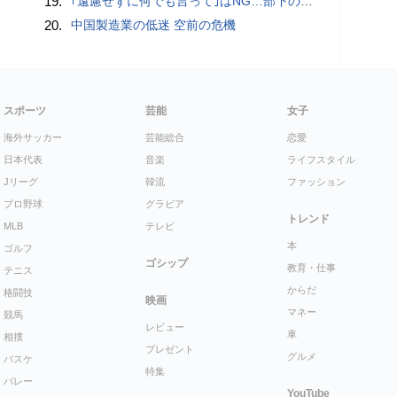
19.
｢遠慮せずに何でも言って｣はNG…部下の本音を引き出す｢できる上司｣が使っている"言い換えフレーズ"
20.
中国製造業の低迷 空前の危機
スポーツ
芸能
女子
海外サッカー
芸能総合
恋愛
日本代表
音楽
ライフスタイル
Jリーグ
韓流
ファッション
プロ野球
グラビア
トレンド
MLB
テレビ
本
ゴルフ
ゴシップ
教育・仕事
テニス
からだ
格闘技
映画
マネー
競馬
レビュー
車
相撲
プレゼント
グルメ
バスケ
特集
バレー
YouTube