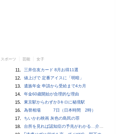
スポーツ
芸能
女子
11.
三井住友カード 8月お得11選
12.
値上げで 定番アイスに「明暗」
13.
遺族年金 申請から受給まで4カ月
14.
年金60歳開始が合理的な理由
15.
東京駅からわずか3キロに秘境駅
16.
為替相場 7日（日本時間 2時）
17.
ちいかわ映画 灰色の島民の罪
18.
台所を見れば認知症の予兆がわかる…介護のプロが断言｢物忘れ｣よりも早く気づける"食卓の異変"