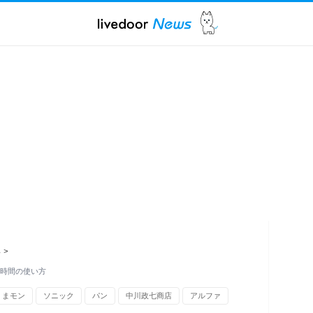
ス
>
な時間の使い方
くまモン
ソニック
パン
中川政七商店
アルファ