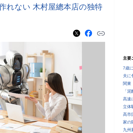
は作れない 木村屋總本店の独特
主要
7歳
夫に
関東
「泥
高速
立体
高市
家の
九州