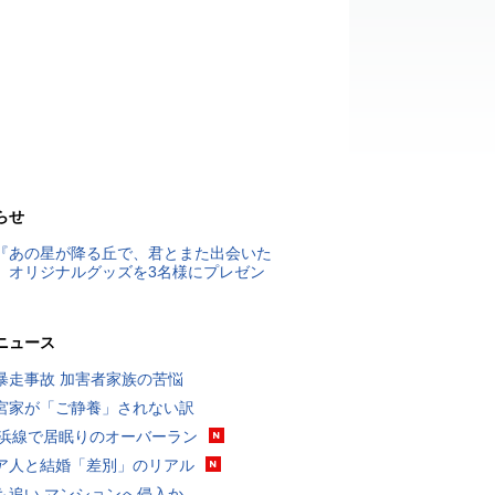
らせ
『あの星が降る丘で、君とまた出会いた
』オリジナルグッズを3名様にプレゼン
ニュース
暴走事故 加害者家族の苦悩
宮家が「ご静養」されない訳
横浜線で居眠りのオーバーラン
ア人と結婚「差別」のリアル
も追い マンションへ侵入か