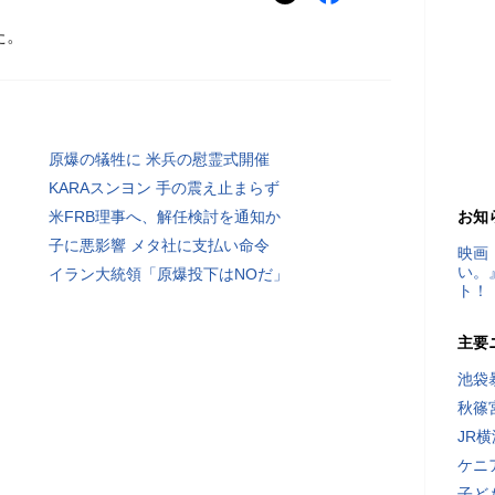
た。
原爆の犠牲に 米兵の慰霊式開催
KARAスンヨン 手の震え止まらず
米FRB理事へ、解任検討を通知か
お知
子に悪影響 メタ社に支払い命令
映画
い。
イラン大統領「原爆投下はNOだ」
ト！
主要
池袋
秋篠
JR
ケニ
子ど