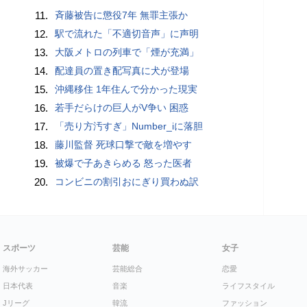
11.
斉藤被告に懲役7年 無罪主張か
12.
駅で流れた「不適切音声」に声明
13.
大阪メトロの列車で「煙が充満」
14.
配達員の置き配写真に犬が登場
15.
沖縄移住 1年住んで分かった現実
16.
若手だらけの巨人がV争い 困惑
17.
「売り方汚すぎ」Number_iに落胆
18.
藤川監督 死球口撃で敵を増やす
19.
被爆で子あきらめる 怒った医者
20.
コンビニの割引おにぎり買わぬ訳
スポーツ
芸能
女子
海外サッカー
芸能総合
恋愛
日本代表
音楽
ライフスタイル
Jリーグ
韓流
ファッション