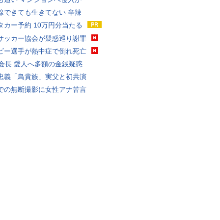
線できても生きてない 辛辣
タカー予約 10万円分当たる
サッカー協会が疑惑巡り謝罪
ビー選手が熱中症で倒れ死亡
FA会長 愛人へ多額の金銭疑惑
忠義「鳥貴族」実父と初共演
での無断撮影に女性アナ苦言