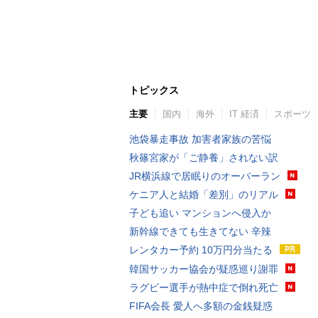
トピックス
主要
国内
海外
IT 経済
スポーツ
池袋暴走事故 加害者家族の苦悩
秋篠宮家が「ご静養」されない訳
JR横浜線で居眠りのオーバーラン
ケニア人と結婚「差別」のリアル
子ども追い マンションへ侵入か
新幹線できても生きてない 辛辣
レンタカー予約 10万円分当たる
韓国サッカー協会が疑惑巡り謝罪
ラグビー選手が熱中症で倒れ死亡
FIFA会長 愛人へ多額の金銭疑惑