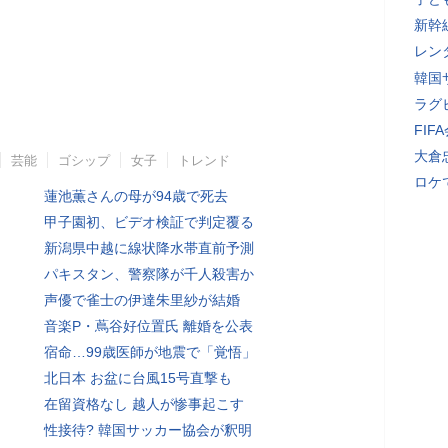
新幹
レン
韓国
ラグ
FI
大倉
芸能
ゴシップ
女子
トレンド
ロケ
蓮池薫さんの母が94歳で死去
甲子園初、ビデオ検証で判定覆る
新潟県中越に線状降水帯直前予測
パキスタン、警察隊が千人殺害か
声優で雀士の伊達朱里紗が結婚
音楽P・蔦谷好位置氏 離婚を公表
宿命…99歳医師が地震で「覚悟」
北日本 お盆に台風15号直撃も
在留資格なし 越人が惨事起こす
性接待? 韓国サッカー協会が釈明