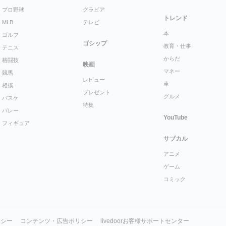
プロ野球
グラビア
トレンド
MLB
テレビ
本
ゴルフ
ゴシップ
教育・仕事
テニス
からだ
格闘技
映画
マネー
競馬
レビュー
車
相撲
プレゼント
グルメ
バスケ
特集
バレー
YouTube
フィギュア
サブカル
アニメ
ゲーム
コミック
リシー
コンテンツ・広告ポリシー
livedoorお客様サポートセンター