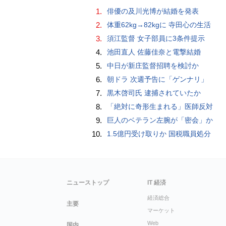
1.
俳優の及川光博が結婚を発表
2.
体重62kg→82kgに 寺田心の生活
3.
須江監督 女子部員に3条件提示
4.
池田直人 佐藤佳奈と電撃結婚
5.
中日が新庄監督招聘を検討か
6.
朝ドラ 次週予告に「ゲンナリ」
7.
黒木啓司氏 逮捕されていたか
8.
「絶対に奇形生まれる」医師反対
9.
巨人のベテラン左腕が「密会」か
10.
1.5億円受け取りか 国税職員処分
ニューストップ
IT 経済
経済総合
主要
マーケット
Web
国内