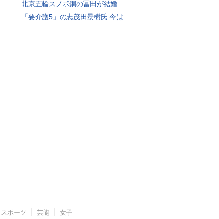
北京五輪スノボ銅の冨田が結婚
「要介護5」の志茂田景樹氏 今は
スポーツ
芸能
女子