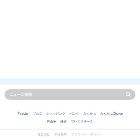
Peachy
ブログ
ショッピング
バンク
みんかぶ
みんかぶChoice
Kstyle
株探
プレスリリース
運営会社
利用規約
プライバシーポリシー