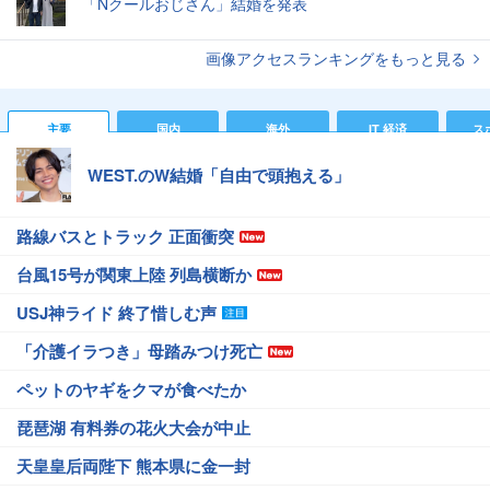
「Nクールおじさん」結婚を発表
画像アクセスランキングをもっと見る
主要
国内
海外
IT 経済
ス
WEST.のW結婚「自由で頭抱える」
路線バスとトラック 正面衝突
台風15号が関東上陸 列島横断か
USJ神ライド 終了惜しむ声
「介護イラつき」母踏みつけ死亡
ペットのヤギをクマが食べたか
琵琶湖 有料券の花火大会が中止
天皇皇后両陛下 熊本県に金一封