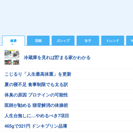
健康
芸能
ゴシップ
女子
トレンド
Y
冷蔵庫を見れば貯まる家かわかる
こじるり「人生最高体重」を更新
夏の寝不足 食事制限でも太る訳
体臭の原因 プロテインの可能性
医師が勧める 猫背解消の体操術
人生台無しに…やめるべき7項目
465gで321円 ドンキプリン品薄