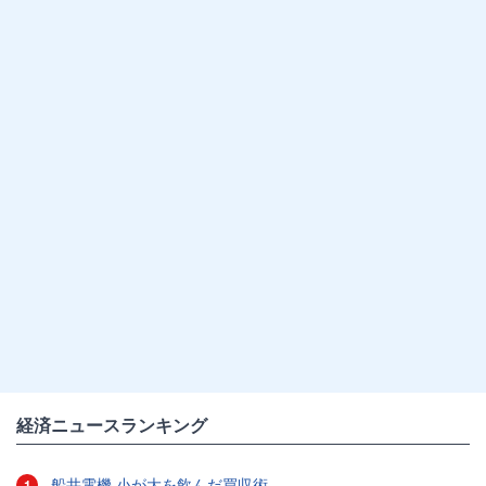
経済ニュースランキング
船井電機 小が大を飲んだ買収術
1