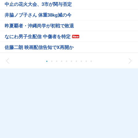
中止の花火大会、3市が関与否定
井脇ノブ子さん 体重38kg減の今
昨夏覇者・沖縄尚学が初戦で敗退
なにわ男子生配信 中傷者を特定
佐藤二朗 映画配信告知でX再開か