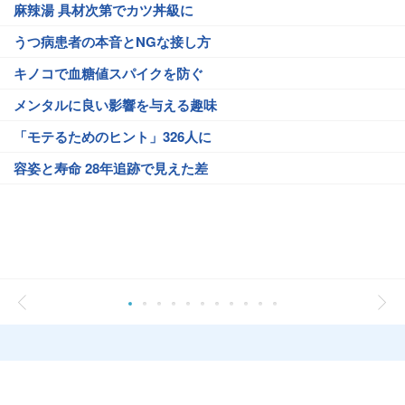
麻辣湯 具材次第でカツ丼級に
うつ病患者の本音とNGな接し方
キノコで血糖値スパイクを防ぐ
メンタルに良い影響を与える趣味
「モテるためのヒント」326人に
容姿と寿命 28年追跡で見えた差