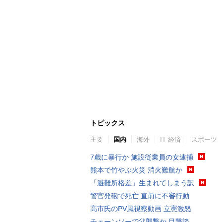
トピックス
主要
国内
海外
IT 経済
スポーツ
7歳に暴行か 施設従業員の女逮捕
熊本で竹やぶ火災 消火難航か
「避難所格差」生まれてしまう訳
警官発砲で死亡 直前に不審行動
高市氏のPV風視察動画 立憲激怒
チェーンソーで父襲撃か 目撃談