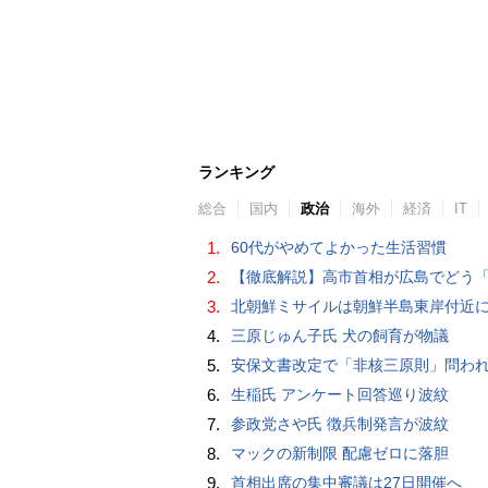
ランキング
総合
国内
政治
海外
経済
IT
1.
60代がやめてよかった生活習慣
2.
【徹底解説】高市首相が広島でどう「非核三原則」言及？現状にとどめ将来は明言せず 著書では「邪魔になる
3.
北朝鮮ミサイルは朝鮮半島東岸付近
4.
三原じゅん子氏 犬の飼育が物議
5.
安保文書改定で「非核三原則」問われた高市首相、「私が予断することは差し控える」…堅持維持へ明
6.
生稲氏 アンケート回答巡り波紋
7.
参政党さや氏 徴兵制発言が波紋
8.
マックの新制限 配慮ゼロに落胆
9.
首相出席の集中審議は27日開催へ