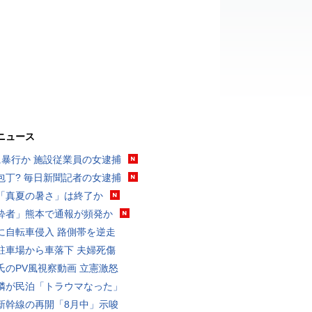
ニュース
に暴行か 施設従業員の女逮捕
包丁? 毎日新聞記者の女逮捕
「真夏の暑さ」は終了か
酔者」熊本で通報が頻発か
に自転車侵入 路側帯を逆走
駐車場から車落下 夫婦死傷
氏のPV風視察動画 立憲激怒
隣が民泊「トラウマなった」
新幹線の再開「8月中」示唆