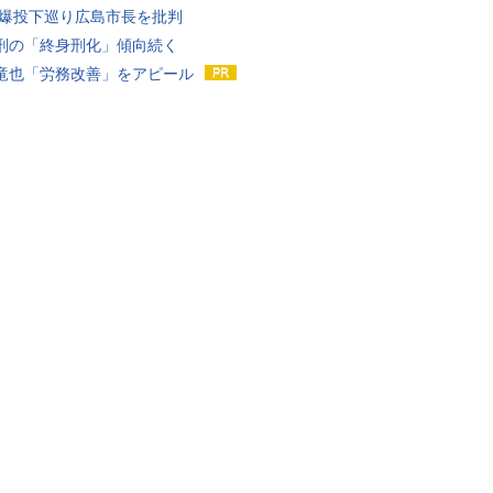
原爆投下巡り広島市長を批判
刑の「終身刑化」傾向続く
竜也「労務改善」をアピール