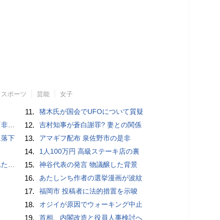
スポーツ
芸能
女子
11.
猪木氏が国会でUFOについて質疑
」と主張
12.
吉村知事が蒼白謝罪? 妻との関係
に落下
13.
アマギフ配布 泉佐野市の是非
14.
1人100万円 高級ステーキ店の裏
言避ける
15.
神谷代表の発言 物議醸した背景
16.
あたしンち作者の選挙漫画が波紋
17.
福岡市 投稿者に法的措置を示唆
18.
オジイが原因でウォーキング中止
19.
首相、内閣改造と役員人事検討へ