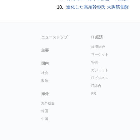
10.
進化した高須幹弥氏 大胸筋覚醒
ニューストップ
IT 経済
経済総合
主要
マーケット
Web
国内
ガジェット
社会
ITビジネス
政治
IT総合
海外
PR
海外総合
韓国
中国