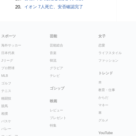
20.
イオン 7人死亡、安否確認完了
スポーツ
芸能
女子
海外サッカー
芸能総合
恋愛
日本代表
音楽
ライフスタイル
Jリーグ
韓流
ファッション
プロ野球
グラビア
トレンド
MLB
テレビ
本
ゴルフ
ゴシップ
教育・仕事
テニス
からだ
格闘技
映画
マネー
競馬
レビュー
車
相撲
プレゼント
グルメ
バスケ
特集
バレー
YouTube