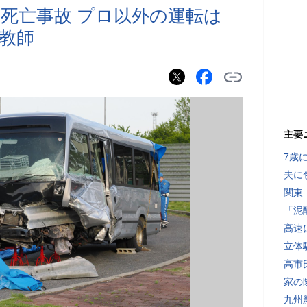
死亡事故 プロ以外の運転は
教師
主要
7歳
夫に
関東
「泥
高速
立体
高市
家の
九州