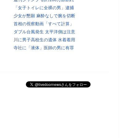
「女子トイレに全裸の男」逮捕
少女が懇願 麻酔なしで腕を切断
首相の視察動画「すべて計算」
ダブル台風発生 太平洋側は注意
川に男子高校生の遺体 水着着用
寺社に「液体」医師の男に有罪