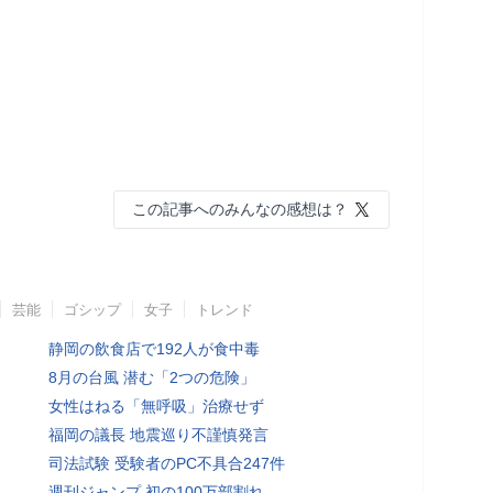
この記事へのみんなの感想は？
芸能
ゴシップ
女子
トレンド
静岡の飲食店で192人が食中毒
8月の台風 潜む「2つの危険」
女性はねる「無呼吸」治療せず
福岡の議長 地震巡り不謹慎発言
司法試験 受験者のPC不具合247件
週刊ジャンプ 初の100万部割れ