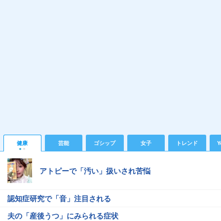
健康
芸能
ゴシップ
女子
トレンド
Y
アトピーで「汚い」扱いされ苦悩
認知症研究で「音」注目される
夫の「産後うつ」にみられる症状