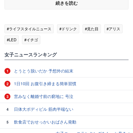
続きを読む
#ライフスタイルニュース
#ドリンク
#見た目
#アリス
#LED
#イチゴ
女子ニュースランキング
とうとう脱いだか 予想外の結末
1
1日10回 お腹引き締まる簡単習慣
2
営みなく離婚寸前の窮地に 号泣
3
日体大ボディビル 筋肉半端ない
4
飲食店でおせっかいおばさん発動
5