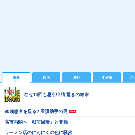
主要
国内
海外
IT 経済
ス
なぜ14回も忌引申請 驚きの結末
90歳患者を殴る? 看護助手の男
高市内閣へ「戦前回帰」と非難
ラーメン店のにんにくの色に騒然