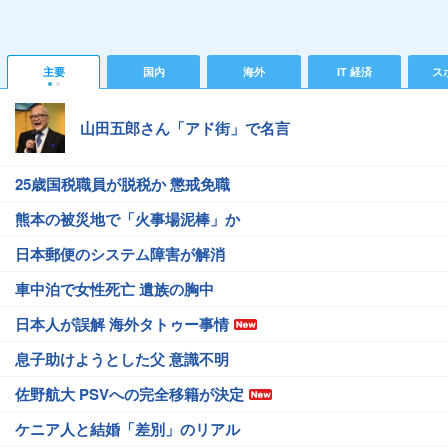
主要
国内
海外
IT 経済
ス
山田五郎さん「アド街」で名言
25歳国税職員が脱税か 懲戒免職
熊本の被災地で「火事場泥棒」か
日本郵便のシステム障害が解消
車中泊で女性死亡 遺族の胸中
日本人が誤解 海外タトゥー事情
息子助けようとした父 意識不明
佐野航大 PSVへの完全移籍が決定
ケニア人と結婚「差別」のリアル