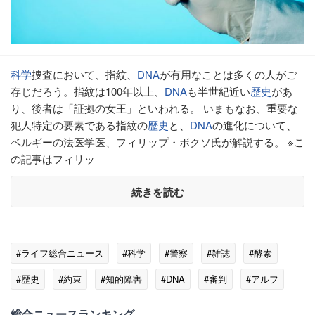
科学
捜査において、指紋、
DNA
が有用なことは多くの人がご
存じだろう。指紋は100年以上、
DNA
も半世紀近い
歴史
があ
り、後者は「証拠の女王」といわれる。 いまもなお、重要な
犯人特定の要素である指紋の
歴史
と、
DNA
の進化について、
ベルギーの法医学医、フィリップ・ボクソ氏が解説する。 ※こ
の記事はフィリッ
続きを読む
#ライフ総合ニュース
#科学
#警察
#雑誌
#酵素
#歴史
#約束
#知的障害
#DNA
#審判
#アルフ
総合ニュースランキング