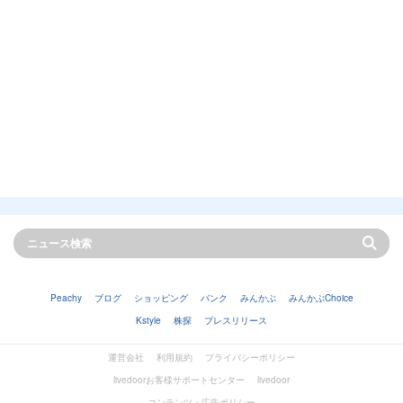
Peachy
ブログ
ショッピング
バンク
みんかぶ
みんかぶChoice
Kstyle
株探
プレスリリース
運営会社
利用規約
プライバシーポリシー
livedoorお客様サポートセンター
livedoor
コンテンツ・広告ポリシー