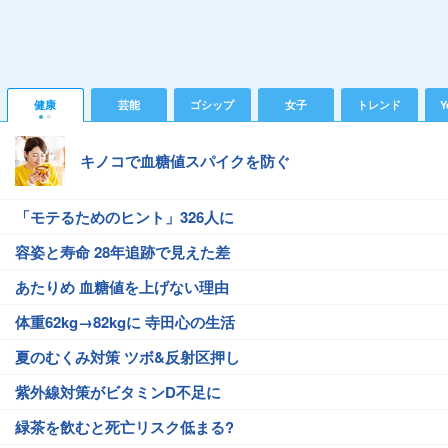
健康
芸能
ゴシップ
女子
トレンド
Y
キノコで血糖値スパイクを防ぐ
「モテるためのヒント」326人に
容姿と寿命 28年追跡で見えた差
あたりめ 血糖値を上げない理由
体重62kg→82kgに 寺田心の生活
夏のむくみ対策 ツボ&反射区押し
紫外線対策がビタミンD不足に
緑茶を飲むと死亡リスク低まる?