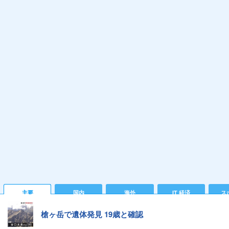
主要
国内
海外
IT 経済
ス
槍ヶ岳で遺体発見 19歳と確認