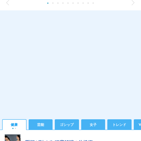
健康
芸能
ゴシップ
女子
トレンド
Y