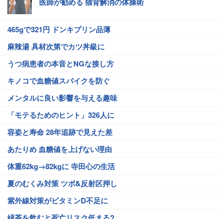
医師が勧める 猫背解消の体操術
465gで321円 ドンキプリン品薄
麻辣湯 具材次第でカツ丼級に
うつ病患者の本音とNGな接し方
キノコで血糖値スパイクを防ぐ
メンタルに良い影響を与える趣味
「モテるためのヒント」326人に
容姿と寿命 28年追跡で見えた差
あたりめ 血糖値を上げない理由
体重62kg→82kgに 寺田心の生活
夏のむくみ対策 ツボ&反射区押し
紫外線対策がビタミンD不足に
緑茶を飲むと死亡リスク低まる?