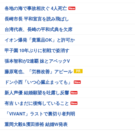
各地の海で事故相次ぐ 4人死亡
長崎市長 平和宣言を読み飛ばし
台湾代表、長崎の平和式典を欠席
イオン爆発「貴重品OK」と許可か
甲子園 10年ぶりに初戦で姿消す
張本智和が2連覇 妹とアベックV
藤原竜也、「労務改善」アピール
ドン小西「いつ心臓止まっても」
新人声優 結婚願望を吐露し反響
有吉 いまだに後悔していること
「VIVANT」ラストで裏切り者判明
重岡大毅&濱田崇裕 結婚W発表