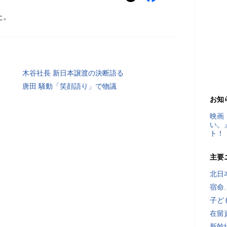
た。
木谷社長 新日本譲渡の決断語る
唐田 騒動「笑顔語り」で物議
お知
映画
い。
ト！
主要
北日
宿命
子ど
在留
新幹