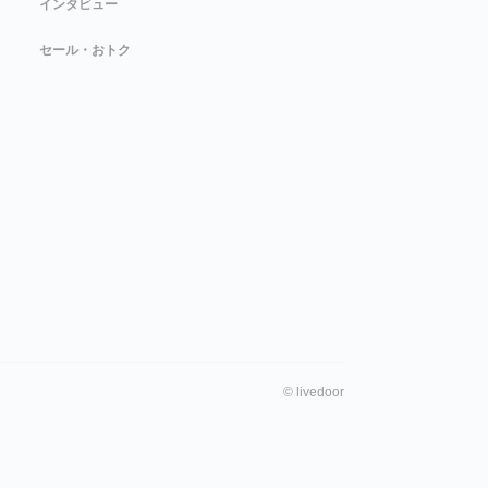
インタビュー
セール・おトク
©
livedoor