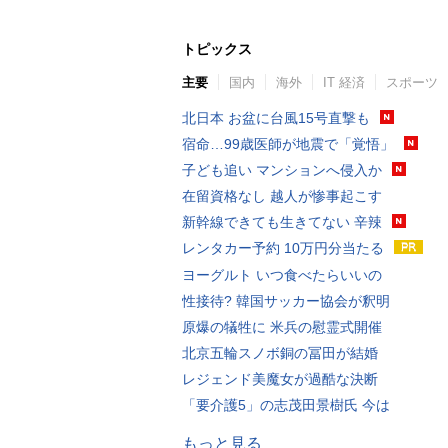
トピックス
主要
国内
海外
IT 経済
スポーツ
北日本 お盆に台風15号直撃も
宿命…99歳医師が地震で「覚悟」
子ども追い マンションへ侵入か
在留資格なし 越人が惨事起こす
新幹線できても生きてない 辛辣
レンタカー予約 10万円分当たる
ヨーグルト いつ食べたらいいの
性接待? 韓国サッカー協会が釈明
原爆の犠牲に 米兵の慰霊式開催
北京五輪スノボ銅の冨田が結婚
レジェンド美魔女が過酷な決断
「要介護5」の志茂田景樹氏 今は
もっと見る