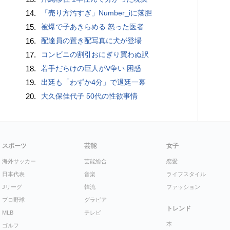
14.
「売り方汚すぎ」Number_iに落胆
15.
被爆で子あきらめる 怒った医者
16.
配達員の置き配写真に犬が登場
17.
コンビニの割引おにぎり買わぬ訳
18.
若手だらけの巨人がV争い 困惑
19.
出廷も「わずか4分」で退廷一幕
20.
大久保佳代子 50代の性欲事情
スポーツ
芸能
女子
海外サッカー
芸能総合
恋愛
日本代表
音楽
ライフスタイル
Jリーグ
韓流
ファッション
プロ野球
グラビア
トレンド
MLB
テレビ
本
ゴルフ