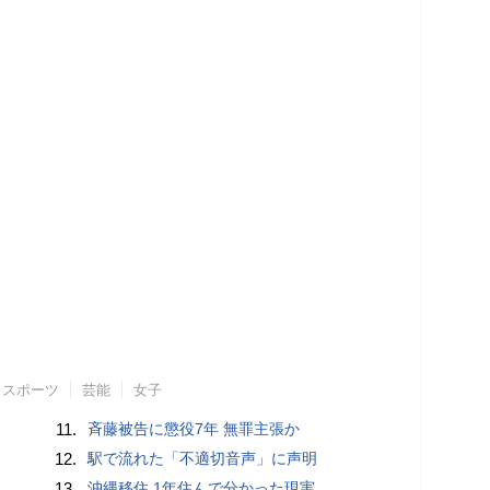
スポーツ
芸能
女子
11.
斉藤被告に懲役7年 無罪主張か
12.
駅で流れた「不適切音声」に声明
13.
沖縄移住 1年住んで分かった現実