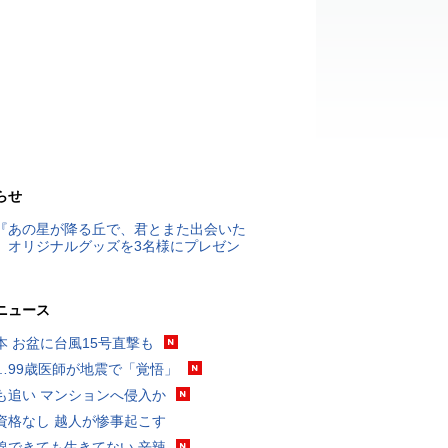
らせ
『あの星が降る丘で、君とまた出会いた
』オリジナルグッズを3名様にプレゼン
ニュース
本 お盆に台風15号直撃も
…99歳医師が地震で「覚悟」
も追い マンションへ侵入か
資格なし 越人が惨事起こす
線できても生きてない 辛辣