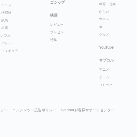
ゴシップ
教育・仕事
テニス
からだ
格闘技
映画
マネー
競馬
レビュー
車
相撲
プレゼント
グルメ
バスケ
特集
バレー
YouTube
フィギュア
サブカル
アニメ
ゲーム
コミック
リシー
コンテンツ・広告ポリシー
livedoorお客様サポートセンター