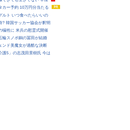
タカー予約 10万円分当たる
グルト いつ食べたらいいの
待? 韓国サッカー協会が釈明
の犠牲に 米兵の慰霊式開催
五輪スノボ銅の冨田が結婚
ェンド美魔女が過酷な決断
介護5」の志茂田景樹氏 今は