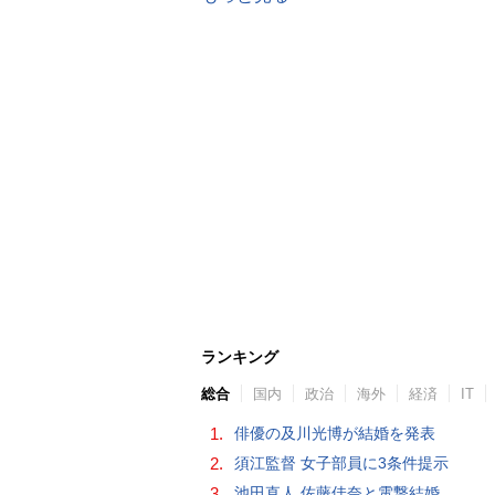
ランキング
総合
国内
政治
海外
経済
IT
1.
俳優の及川光博が結婚を発表
2.
須江監督 女子部員に3条件提示
3.
池田直人 佐藤佳奈と電撃結婚