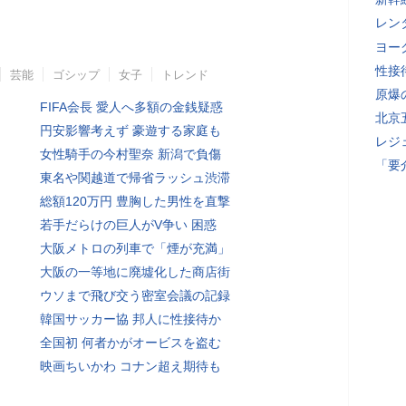
レン
ヨー
性接
芸能
ゴシップ
女子
トレンド
原爆
FIFA会長 愛人へ多額の金銭疑惑
北京
円安影響考えず 豪遊する家庭も
レジ
女性騎手の今村聖奈 新潟で負傷
「要
東名や関越道で帰省ラッシュ渋滞
総額120万円 豊胸した男性を直撃
若手だらけの巨人がV争い 困惑
大阪メトロの列車で「煙が充満」
大阪の一等地に廃墟化した商店街
ウソまで飛び交う密室会議の記録
韓国サッカー協 邦人に性接待か
全国初 何者かがオービスを盗む
映画ちいかわ コナン超え期待も