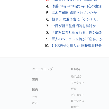
4.
体重62kg→82kgに 寺田心の生活
5.
黒木啓司氏 逮捕されていたか
6.
朝ドラ 次週予告に「ゲンナリ」
7.
中日が新庄監督招聘を検討か
8.
「絶対に奇形生まれる」医師反対
9.
巨人のベテラン左腕が「密会」か
10.
1.5億円受け取りか 国税職員処分
ニューストップ
IT 経済
経済総合
主要
マーケット
Web
国内
ガジェット
社会
ITビジネス
政治
IT総合