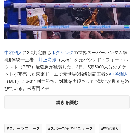
中谷潤人
に3-0判定勝ち
ボクシング
の世界スーパーバンタム級
4団体統一王者・
井上尚弥
（大橋）を元パウンド・フォー・パ
ウンド（PFP）最強男が絶賛した。2日、5万5000人分のチケ
ットが完売した東京ドームで元世界3階級制覇王者の
中谷潤人
（M.T）に3-0で判定勝ち。対戦を実現させた“漢気”が脚光を浴
びている。米専門メデ
続きを読む
#スポーツニュース
#スポーツその他ニュース
#中谷潤人