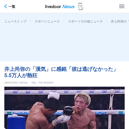
一覧
>
>
>
井上尚弥の「
ニューストップ
スポーツニュース
スポーツその他ニュース
井上尚弥の「漢気」に感銘「彼は逃げなかった」
5.5万人が熱狂
2026年5月8日 13時33分
写真：THE ANSWER