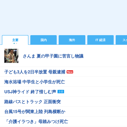
主要
国内
海外
IT 経済
ス
さんま 夏の甲子園に苦言し物議
子ども3人を2日半放置 母親逮捕
海水浴場 中学生と小学生が死亡
USJ神ライド 終了惜しむ声
路線バスとトラック 正面衝突
台風15号が関東上陸 列島横断か
「介護イラつき」母踏みつけ死亡