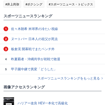
#井上尚弥
#ボクシング
#スポーツニュース・トピックス
スポーツニュースランキング
佐々木朗希 米球界の冷たい視線
1
ヌートバー 日本人の祖父が死去
2
板倉滉 開幕戦でまたベンチ外
3
昨夏覇者・沖縄尚学が初戦で敗退
4
甲子園中継で異変「どうした」
5
スポーツニュースランキングをもっと見る
画像アクセスランキング
ハリアー改良 HEV一本化で高級化