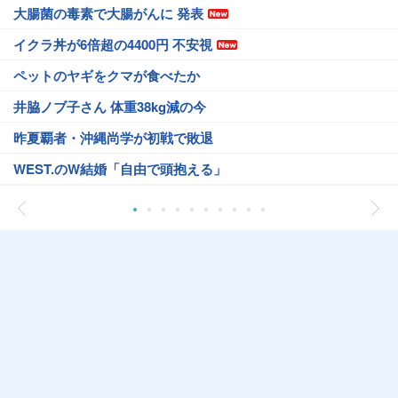
大腸菌の毒素で大腸がんに 発表
イクラ丼が6倍超の4400円 不安視
ペットのヤギをクマが食べたか
井脇ノブ子さん 体重38kg減の今
昨夏覇者・沖縄尚学が初戦で敗退
WEST.のW結婚「自由で頭抱える」