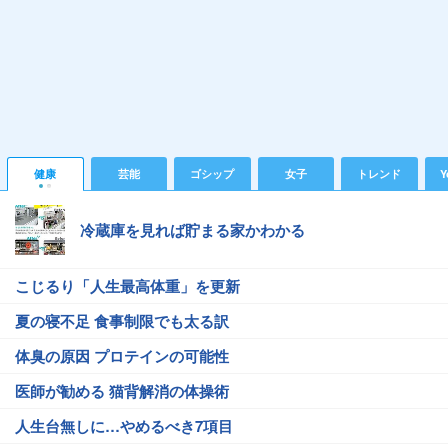
健康
芸能
ゴシップ
女子
トレンド
Y
冷蔵庫を見れば貯まる家かわかる
こじるり「人生最高体重」を更新
夏の寝不足 食事制限でも太る訳
体臭の原因 プロテインの可能性
医師が勧める 猫背解消の体操術
人生台無しに…やめるべき7項目