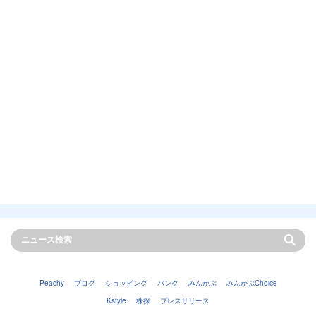
Peachy
ブログ
ショッピング
バンク
みんかぶ
みんかぶChoice
Kstyle
株探
プレスリリース