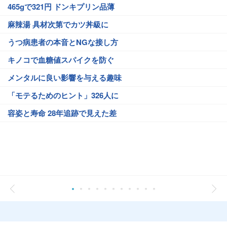
465gで321円 ドンキプリン品薄
麻辣湯 具材次第でカツ丼級に
うつ病患者の本音とNGな接し方
キノコで血糖値スパイクを防ぐ
メンタルに良い影響を与える趣味
「モテるためのヒント」326人に
容姿と寿命 28年追跡で見えた差