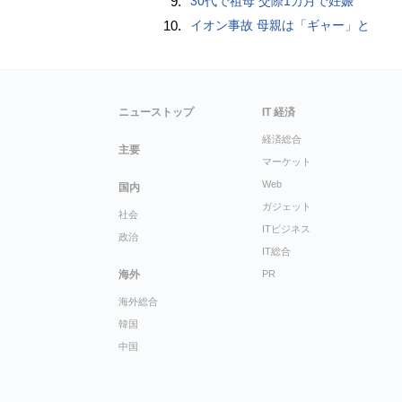
9.
30代で祖母 交際1カ月で妊娠
10.
イオン事故 母親は「ギャー」と
ニューストップ
IT 経済
経済総合
主要
マーケット
Web
国内
ガジェット
社会
ITビジネス
政治
IT総合
海外
PR
海外総合
韓国
中国