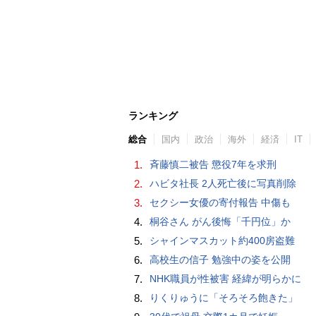
ランキング
総合
国内
政治
海外
経済
IT
1.
斉藤慎二被告 懲役7年を求刑
2.
ハビタ社長 2人死亡後に写真削除
3.
セクシー女優の寄付報告 中傷も
4.
桐谷さん がん後悔「千円位」か
5.
シャインマスカット約400房盗難
6.
高校生の信子 勉強中の姿を公開
7.
NHK職員が性被害 経緯が明らかに
8.
りくりゅうに「そろそろ飽きた」