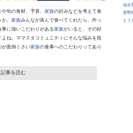
仙台
スや旬の食材、予算、
家族
の好みなどを考えて食
菅野
うか。
家族
みんなが喜んで食べてくれたら、作っ
とう
食事に強いこだわりがある
家族
がいると、その好
すよね。ママスタコミュニティにそんな悩みを投
のが面倒くさい
家族
の食事へのこだわりってあり
記事を読む