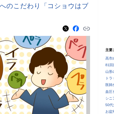
事へのこだわり「コショウはブ
」
主要
高市
81
山形
トラ
医師
血圧
シニ
50
お盆