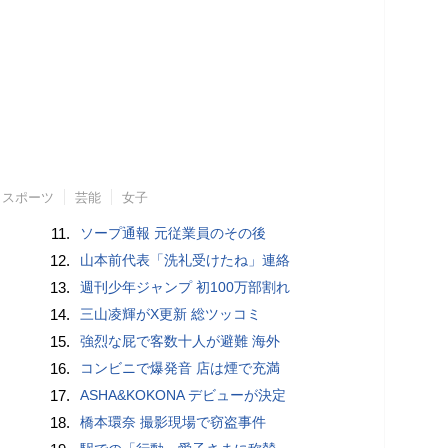
スポーツ
芸能
女子
11.
ソープ通報 元従業員のその後
12.
山本前代表「洗礼受けたね」連絡
13.
週刊少年ジャンプ 初100万部割れ
14.
三山凌輝がX更新 総ツッコミ
15.
強烈な屁で客数十人が避難 海外
16.
コンビニで爆発音 店は煙で充満
17.
ASHA&KOKONA デビューが決定
18.
橋本環奈 撮影現場で窃盗事件