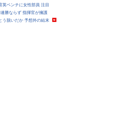
育英ベンチに女性部員 注目
8連勝ならず 指揮官が擁護
とう脱いだか 予想外の結末