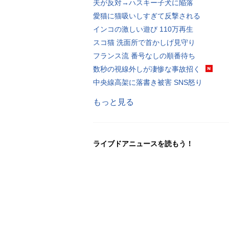
夫が反対→ハスキー子犬に陥落
愛猫に猫吸いしすぎて反撃される
インコの激しい遊び 110万再生
スコ猫 洗面所で首かしげ見守り
フランス流 番号なしの順番待ち
数秒の視線外しが凄惨な事故招く
中央線高架に落書き被害 SNS怒り
もっと見る
ライブドアニュースを読もう！