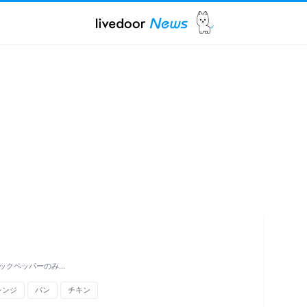
ックペッパーのみ…
レンジ
パン
チキン