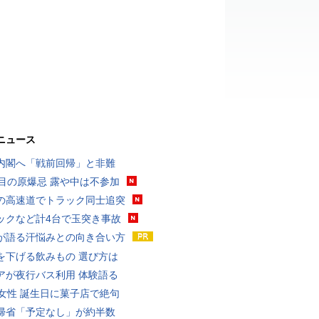
ニュース
内閣へ「戦前回帰」と非難
回目の原爆忌 露や中は不参加
の高速道でトラック同士追突
ックなど計4台で玉突き事故
が語る汗悩みとの向き合い方
を下げる飲みもの 選び方は
アが夜行バス利用 体験語る
代女性 誕生日に菓子店で絶句
帰省「予定なし」が約半数