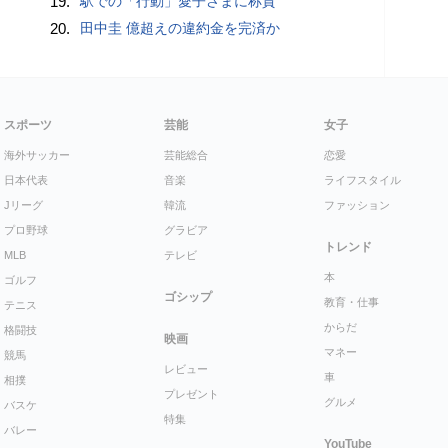
19.
駅での「行動」愛子さまに称賛
20.
田中圭 億超えの違約金を完済か
スポーツ
芸能
女子
海外サッカー
芸能総合
恋愛
日本代表
音楽
ライフスタイル
Jリーグ
韓流
ファッション
プロ野球
グラビア
トレンド
MLB
テレビ
本
ゴルフ
ゴシップ
教育・仕事
テニス
からだ
格闘技
映画
マネー
競馬
レビュー
車
相撲
プレゼント
グルメ
バスケ
特集
バレー
YouTube