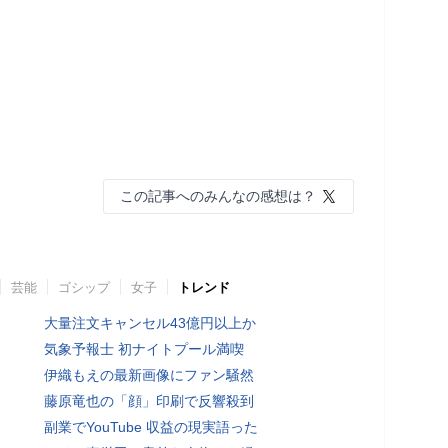
この記事へのみんなの感想は？
芸能
ゴシップ
女子
トレンド
大量注文キャンセル43億円以上か
気象予報士 初ナイトプール満喫
伊織もえの最新画像にファン騒然
藤原竜也の「顔」印刷で反響殺到
副業でYouTube 収益の現実語った