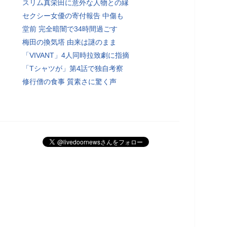
スリム真栄田に意外な人物との縁
セクシー女優の寄付報告 中傷も
堂前 完全暗闇で34時間過ごす
梅田の換気塔 由来は謎のまま
「VIVANT」4人同時拉致劇に指摘
「Tシャツが」第4話で独自考察
修行僧の食事 質素さに驚く声