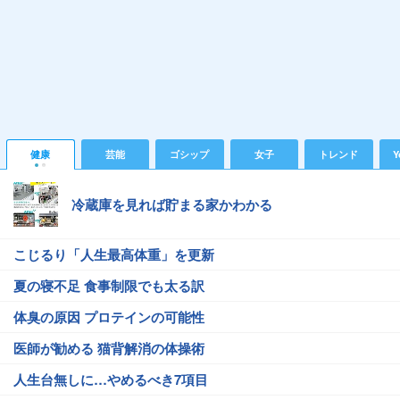
健康
芸能
ゴシップ
女子
トレンド
Y
冷蔵庫を見れば貯まる家かわかる
こじるり「人生最高体重」を更新
夏の寝不足 食事制限でも太る訳
体臭の原因 プロテインの可能性
医師が勧める 猫背解消の体操術
人生台無しに…やめるべき7項目