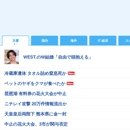
主要
国内
海外
IT 経済
ス
WEST.のW結婚「自由で頭抱える」
冷蔵庫遺体 タオル詰め窒息死か
ペットのヤギをクマが食べたか
琵琶湖 有料券の花火大会が中止
ニチレイ攻撃 20万件情報流出か
天皇皇后両陛下 熊本県に金一封
中止の花火大会、3市が関与否定