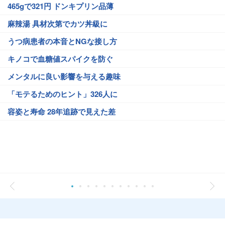
465gで321円 ドンキプリン品薄
麻辣湯 具材次第でカツ丼級に
うつ病患者の本音とNGな接し方
キノコで血糖値スパイクを防ぐ
メンタルに良い影響を与える趣味
「モテるためのヒント」326人に
容姿と寿命 28年追跡で見えた差