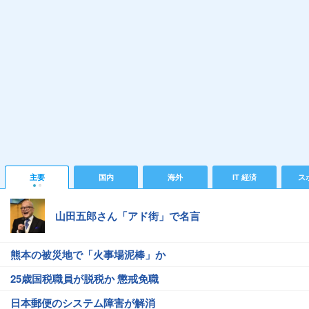
主要
国内
海外
IT 経済
ス
山田五郎さん「アド街」で名言
熊本の被災地で「火事場泥棒」か
25歳国税職員が脱税か 懲戒免職
日本郵便のシステム障害が解消