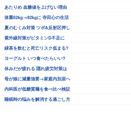
あたりめ 血糖値を上げない理由
体重62kg→82kgに 寺田心の生活
夏のむくみ対策 ツボ&反射区押し
紫外線対策がビタミンD不足に
緑茶を飲むと死亡リスク低まる?
ヨーグルト いつ食べたらいい?
休みだが疲れる 隠れ疲労対策は
母が娘に減量強要→家庭内別居へ
内科医が低糖質麺を食べ比べ検証
睡眠時の悩みを解消する過ごし方