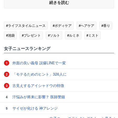
続きを読む
#ライフスタイルニュース
#ボディケア
#ヘアケア
#香り
#池袋
#プレゼント
#ソルト
#ルミネ
#ミスト
女子ニュースランキング
外面の良い義母 誤爆LINEで一変
1
「モテるためのヒント」326人に
2
古見えするアイシャドウの特徴
3
汗悩みが将来に影響？ 医師警鐘
4
サイゼが化ける 神アレンジ
5