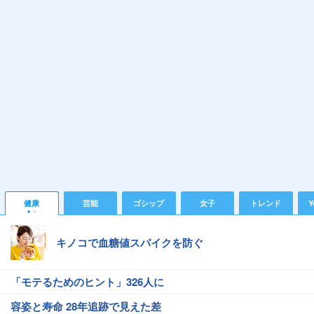
健康
芸能
ゴシップ
女子
トレンド
Y
キノコで血糖値スパイクを防ぐ
「モテるためのヒント」326人に
容姿と寿命 28年追跡で見えた差