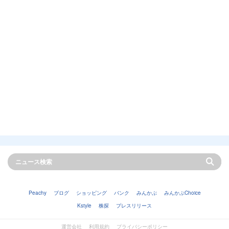
Peachy
ブログ
ショッピング
バンク
みんかぶ
みんかぶChoice
Kstyle
株探
プレスリリース
運営会社
利用規約
プライバシーポリシー