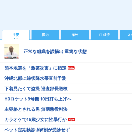
主要
国内
海外
IT 経済
ス
正常な組織を誤摘出 重篤な状態
熊本地震を「激甚災害」に指定
沖縄北部に線状降水帯直前予測
下着見たくて盗撮 巡査部長送検
H3ロケット9号機 10日打ち上げへ
主犯格とされる男 無期懲役判決
カラオケで15歳少女に性暴行か
ペット定期検診 約6割が受診せず