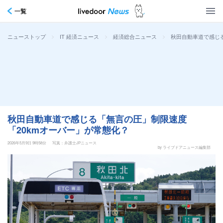
一覧
>
>
>
秋田自動車道で感じ
ニューストップ
IT 経済ニュース
経済総合ニュース
秋田自動車道で感じる「無言の圧」制限速度
「20kmオーバー」が常態化？
2026年5月9日 9時58分
写真：弁護士JPニュース
by ライブドアニュース編集部