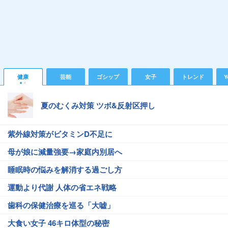
健康
芸能
ゴシップ
女子
トレンド
Y
夏のむくみ対策 ツボ&反射区押し
紫外線対策がビタミンD不足に
母が娘に減量強要→家庭内別居へ
睡眠時の悩みを解消する過ごし方
運動より代謝 人体の省エネ戦略
歯科の保健治療を巡る「大嘘」
大食い女子 46キロ体型の秘密