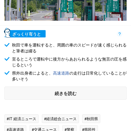
ざっくり言うと
秋田で車を運転すると、周囲の車のスピードが速く感じられる
と筆者は綴る
至るところで運転中に後方からあおられるような無言の圧を感
じるという
県外出身者によると、
高速道路
の走行は日常化していることが
多いそう
続きを読む
#IT 経済ニュース
#経済総合ニュース
#秋田県
#高速道路
#交通ニュース
#警察
#県民性