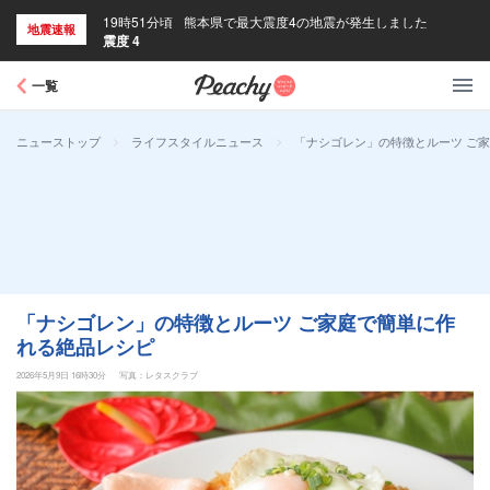
19時51分頃
熊本県で最大震度4の地震が発生しました
地震速報
震度 4
Peachy
一覧
>
>
「ナシゴレン」の特徴とルーツ ご
ニューストップ
ライフスタイルニュース
「ナシゴレン」の特徴とルーツ ご家庭で簡単に作
れる絶品レシピ
2026年5月9日 16時30分
写真：レタスクラブ