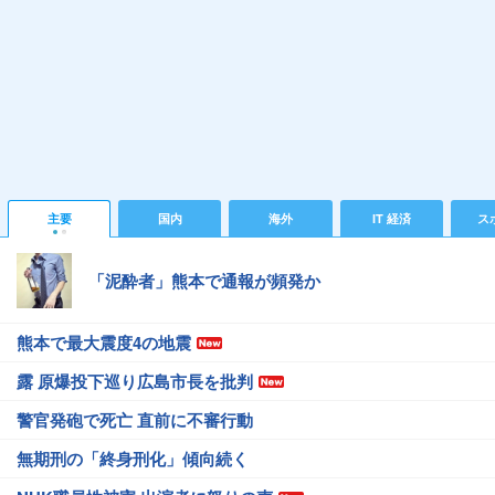
主要
国内
海外
IT 経済
ス
「泥酔者」熊本で通報が頻発か
熊本で最大震度4の地震
露 原爆投下巡り広島市長を批判
警官発砲で死亡 直前に不審行動
無期刑の「終身刑化」傾向続く