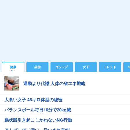
健康
芸能
ゴシップ
女子
トレンド
Y
運動より代謝 人体の省エネ戦略
大食い女子 46キロ体型の秘密
バランスボール毎日10分で20kg減
躁状態引き起こしかねないNG行動
アトピーで「汚い」扱いされ苦悩