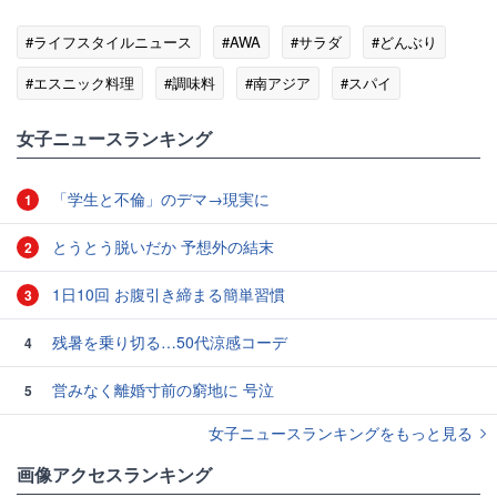
#ライフスタイルニュース
#AWA
#サラダ
#どんぶり
#エスニック料理
#調味料
#南アジア
#スパイ
女子ニュースランキング
「学生と不倫」のデマ→現実に
1
とうとう脱いだか 予想外の結末
2
1日10回 お腹引き締まる簡単習慣
3
残暑を乗り切る…50代涼感コーデ
4
営みなく離婚寸前の窮地に 号泣
5
女子ニュースランキングをもっと見る
画像アクセスランキング