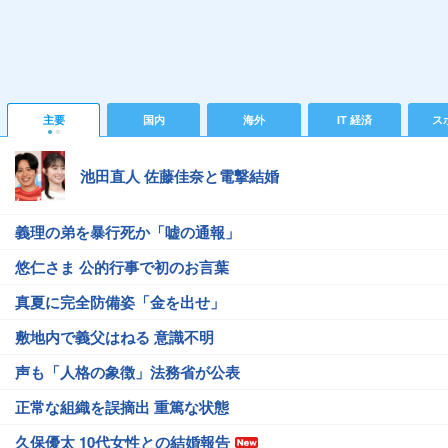
主要
国内
海外
IT 経済
ス
池田直人 佐藤佳奈と電撃結婚
義理の弟を暴行死か「嘘の通報」
悠仁さま 公的行事で初のお言葉
真夏に完全防備姿「金を出せ」
敷地内で義父はねる 意識不明
声も「人格の象徴」法務省が公表
正常な組織を誤摘出 重篤な状態
久保優太 10代女性との結婚報告