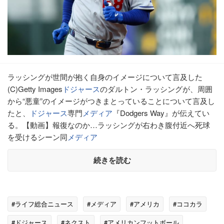
ラッシングが世間が抱く自身のイメージについて言及した
(C)Getty Images
ドジャース
のダルトン・ラッシングが、周囲
から“悪童”のイメージがつきまとっていることについて言及し
たと、
ドジャース
専門
メディア
『Dodgers Way』が伝えてい
る。【動画】報復なのか…ラッシングが右わき腹付近へ死球
を受けるシーン同
メディア
続きを読む
#ライフ総合ニュース
#メディア
#アメリカ
#ココカラ
#ドジャース
#ネクスト
#アメリカンフットボール