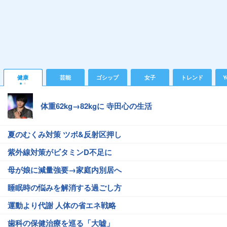
健康
芸能
ゴシップ
女子
トレンド
Y
体重62kg→82kgに 寺田心の生活
夏のむくみ対策 ツボ&反射区押し
紫外線対策がビタミンD不足に
母が娘に減量強要→家庭内別居へ
睡眠時の悩みを解消する過ごし方
運動より代謝 人体の省エネ戦略
歯科の保健治療を巡る「大嘘」