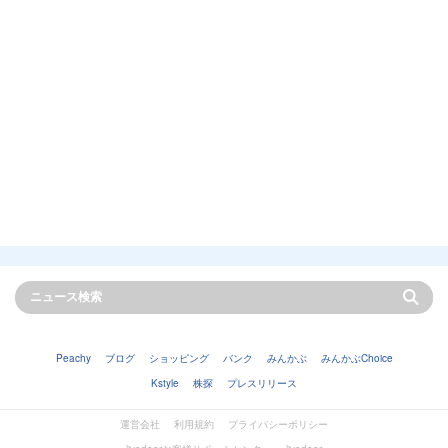
Peachy
ブログ
ショッピング
バンク
みんかぶ
みんかぶChoice
Kstyle
株探
プレスリリース
運営会社
利用規約
プライバシーポリシー