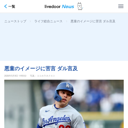
一覧
>
>
悪童のイメージに苦言 ダル言及
ニューストップ
ライフ総合ニュース
悪童のイメージに苦言 ダル言及
2026年5月9日 11時0分
写真：ココカラネクスト