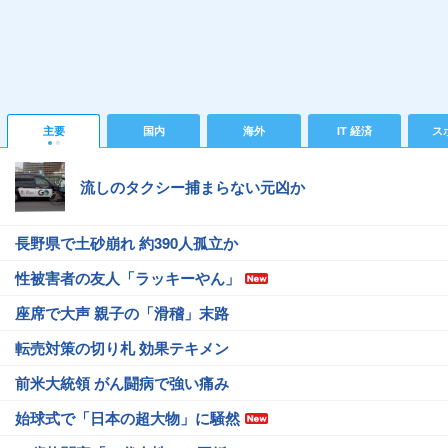
主要
国内
海外
IT 経済
ス
流しのタクシー捕まらない元凶か
長野県で土砂崩れ 約390人孤立か
性被害者の友人「ラッキーやん」
座席で大声 親子の「滑稽」末路
転売対策の切り札 効果テキメン
前米大統領 がん闘病で強い痛み
始球式で「日本の超大物」に騒然