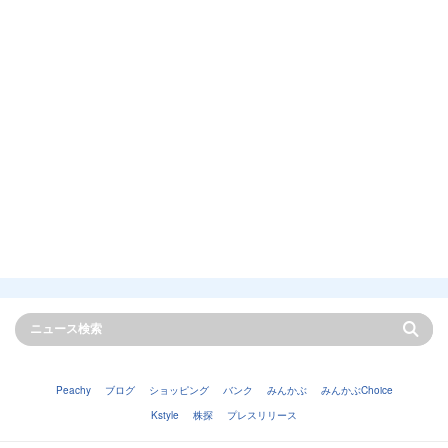
Peachy
ブログ
ショッピング
バンク
みんかぶ
みんかぶChoice
Kstyle
株探
プレスリリース