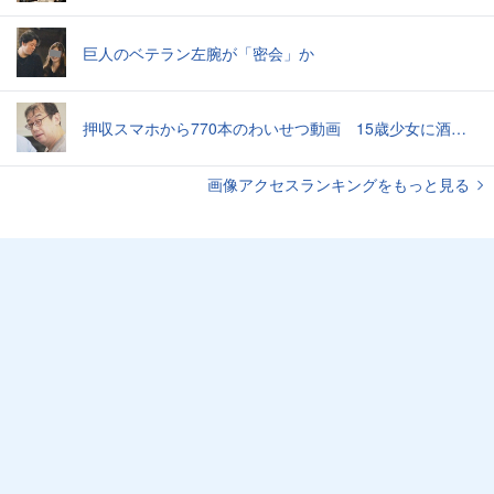
巨人のベテラン左腕が「密会」か
押収スマホから770本のわいせつ動画 15歳少女に酒と薬飲ませ性的暴行か 54歳男を再逮捕 「薬もありますよ」とSNSで誘い出し
画像アクセスランキングをもっと見る