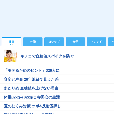
健康
芸能
ゴシップ
女子
トレンド
Y
キノコで血糖値スパイクを防ぐ
「モテるためのヒント」326人に
容姿と寿命 28年追跡で見えた差
あたりめ 血糖値を上げない理由
体重62kg→82kgに 寺田心の生活
夏のむくみ対策 ツボ&反射区押し