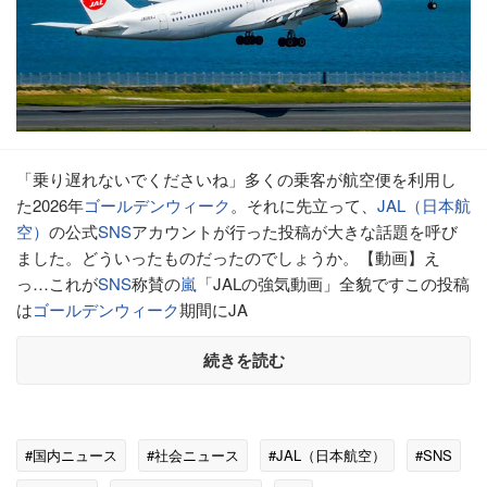
「乗り遅れないでくださいね」多くの乗客が航空便を利用し
た2026年
ゴールデンウィーク
。それに先立って、
JAL（日本航
空）
の公式
SNS
アカウントが行った投稿が大きな話題を呼び
ました。どういったものだったのでしょうか。【動画】え
っ…これが
SNS
称賛の
嵐
「JALの強気動画」全貌ですこの投稿
は
ゴールデンウィーク
期間にJA
続きを読む
#国内ニュース
#社会ニュース
#JAL（日本航空）
#SNS