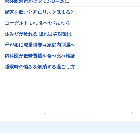
紫外線対策がビタミンD不足に
緑茶を飲むと死亡リスク低まる?
ヨーグルト いつ食べたらいい?
休みだが疲れる 隠れ疲労対策は
母が娘に減量強要→家庭内別居へ
内科医が低糖質麺を食べ比べ検証
睡眠時の悩みを解消する過ごし方