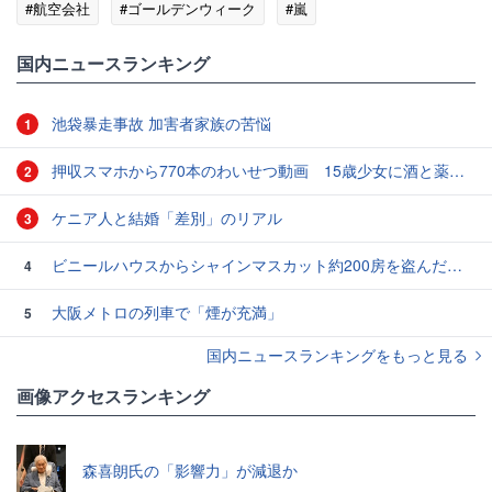
#航空会社
#ゴールデンウィーク
#嵐
国内ニュースランキング
池袋暴走事故 加害者家族の苦悩
1
押収スマホから770本のわいせつ動画 15歳少女に酒と薬飲ませ性的暴行か 54歳男を再逮捕 「薬もありますよ」とSNSで誘い出し
2
ケニア人と結婚「差別」のリアル
3
ビニールハウスからシャインマスカット約200房を盗んだ疑い ネットで販売か 無職の男（42）逮捕 岡山県警
4
大阪メトロの列車で「煙が充満」
5
国内ニュースランキングをもっと見る
画像アクセスランキング
森喜朗氏の「影響力」が減退か