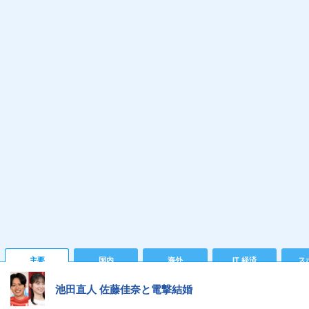
主要
国内
海外
IT 経済
ス
池田直人 佐藤佳奈と電撃結婚