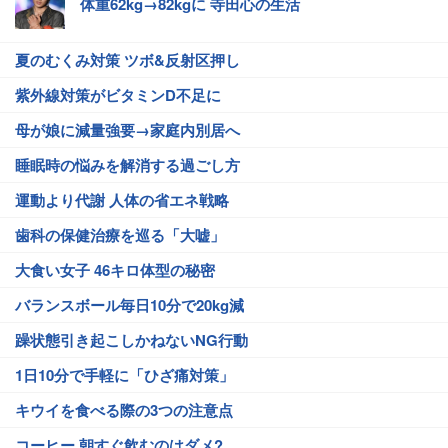
体重62kg→82kgに 寺田心の生活
夏のむくみ対策 ツボ&反射区押し
紫外線対策がビタミンD不足に
母が娘に減量強要→家庭内別居へ
睡眠時の悩みを解消する過ごし方
運動より代謝 人体の省エネ戦略
歯科の保健治療を巡る「大嘘」
大食い女子 46キロ体型の秘密
バランスボール毎日10分で20kg減
躁状態引き起こしかねないNG行動
1日10分で手軽に「ひざ痛対策」
キウイを食べる際の3つの注意点
コーヒー 朝すぐ飲むのはダメ?