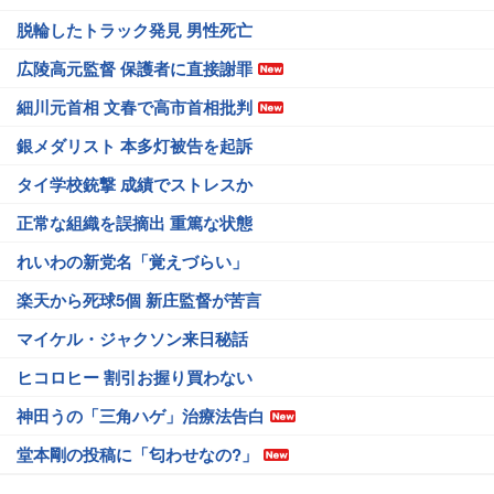
脱輪したトラック発見 男性死亡
広陵高元監督 保護者に直接謝罪
細川元首相 文春で高市首相批判
銀メダリスト 本多灯被告を起訴
タイ学校銃撃 成績でストレスか
正常な組織を誤摘出 重篤な状態
れいわの新党名「覚えづらい」
楽天から死球5個 新庄監督が苦言
マイケル・ジャクソン来日秘話
ヒコロヒー 割引お握り買わない
神田うの「三角ハゲ」治療法告白
堂本剛の投稿に「匂わせなの?」