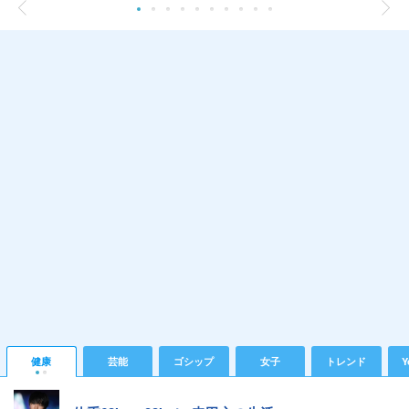
健康
芸能
ゴシップ
女子
トレンド
Y