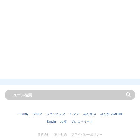
Peachy
ブログ
ショッピング
バンク
みんかぶ
みんかぶChoice
Kstyle
株探
プレスリリース
運営会社
利用規約
プライバシーポリシー