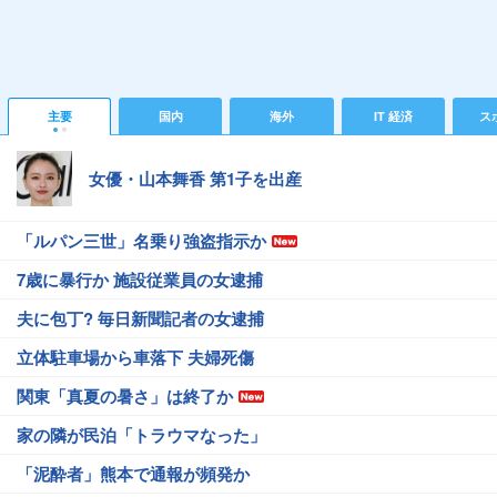
主要
国内
海外
IT 経済
ス
女優・山本舞香 第1子を出産
「ルパン三世」名乗り強盗指示か
7歳に暴行か 施設従業員の女逮捕
夫に包丁? 毎日新聞記者の女逮捕
立体駐車場から車落下 夫婦死傷
関東「真夏の暑さ」は終了か
家の隣が民泊「トラウマなった」
「泥酔者」熊本で通報が頻発か