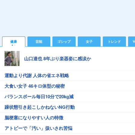
健康
芸能
ゴシップ
女子
トレンド
Y
山口達也 8年ぶり楽器姿に感涙か
運動より代謝 人体の省エネ戦略
大食い女子 46キロ体型の秘密
バランスボール毎日10分で20kg減
躁状態引き起こしかねないNG行動
脳梗塞になりやすい人の特徴
アトピーで「汚い」扱いされ苦悩