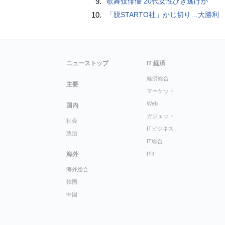
9.
歌舞伎俳優 20代女性ひき逃げか
10.
「脱STARTO社」かじ切り…大勝利
ニューストップ
IT 経済
経済総合
主要
マーケット
Web
国内
ガジェット
社会
ITビジネス
政治
IT総合
海外
PR
海外総合
韓国
中国