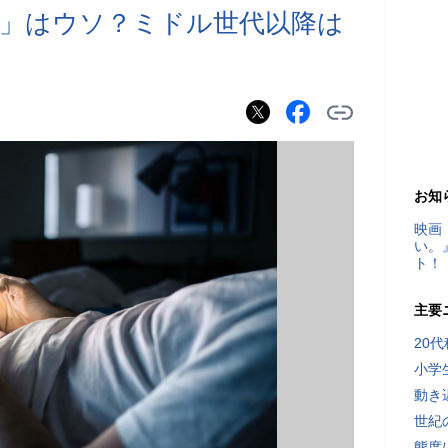
」はウソ？ミドル世代以降は
お知
映画
い。
ト！
主要
20
小学
動き
世紀
態度