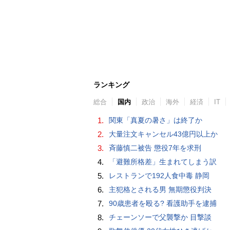
ランキング
総合
国内
政治
海外
経済
IT
1.
関東「真夏の暑さ」は終了か
2.
大量注文キャンセル43億円以上か
3.
斉藤慎二被告 懲役7年を求刑
4.
「避難所格差」生まれてしまう訳
5.
レストランで192人食中毒 静岡
6.
主犯格とされる男 無期懲役判決
7.
90歳患者を殴る? 看護助手を逮捕
8.
チェーンソーで父襲撃か 目撃談