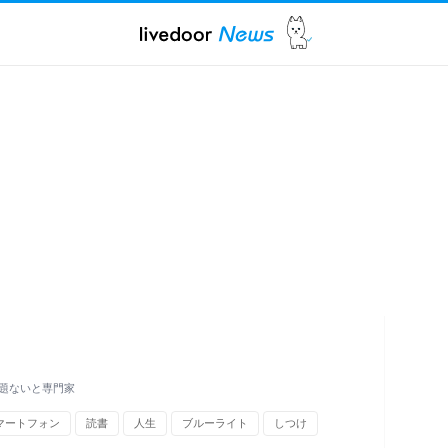
題ないと専門家
マートフォン
読書
人生
ブルーライト
しつけ