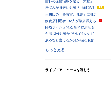
歯科の保健治療を巡る「大嘘」
汗悩みが将来に影響？ 医師警鐘
玉川氏の「警察官が死刑」に批判
飲食店利用者192人が腹痛訴える
帰省ラッシュ開始 新幹線満席も
台風13号影響か 強風で4人ケガ
戻るなと言えるか分からぬ 見解
もっと見る
ライブドアニュースを読もう！