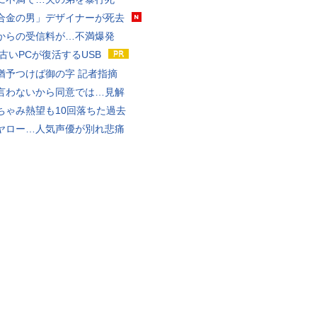
合金の男」デザイナーが死去
からの受信料が…不満爆発
 古いPCが復活するUSB
猶予つけば御の字 記者指摘
言わないから同意では…見解
ちゃみ熱望も10回落ちた過去
ヤロー…人気声優が別れ悲痛