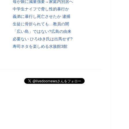
母が娘に減量強要→家庭内別居へ
中学生ナイフで脅し性的暴行か
義弟に暴行し死亡させたか 逮捕
生徒に骨折られても…教員の闇
「広い島」ではない?広島の由来
必要ない ひろゆき氏は出馬せず?
寿司ネタを楽しめる水族館3館