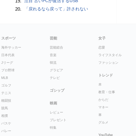
19.
注目 古いPCが復活するUSB
20.
「戻れるなら戻って」許されない
スポーツ
芸能
女子
海外サッカー
芸能総合
恋愛
日本代表
音楽
ライフスタイル
Jリーグ
韓流
ファッション
プロ野球
グラビア
トレンド
MLB
テレビ
本
ゴルフ
ゴシップ
教育・仕事
テニス
からだ
格闘技
映画
マネー
競馬
レビュー
車
相撲
プレゼント
グルメ
バスケ
特集
バレー
YouTube