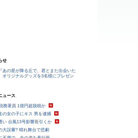
らせ
『あの星が降る丘で、君とまた出会いた
』オリジナルグッズを3名様にプレゼン
ニュース
代税務署員 1億円超脱税か
生の女の子にキス 男を逮捕
遅い 台風13号影響長引くか
の大誤審? 晴れ舞台で悲劇
に不満で…夫の弟を暴行死