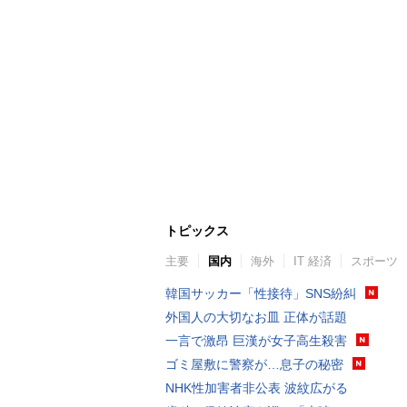
トピックス
主要
国内
海外
IT 経済
スポーツ
韓国サッカー「性接待」SNS紛糾
外国人の大切なお皿 正体が話題
一言で激昂 巨漢が女子高生殺害
ゴミ屋敷に警察が…息子の秘密
NHK性加害者非公表 波紋広がる