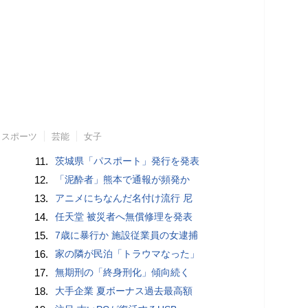
スポーツ
芸能
女子
11.
茨城県「パスポート」発行を発表
12.
「泥酔者」熊本で通報が頻発か
13.
アニメにちなんだ名付け流行 尼
14.
任天堂 被災者へ無償修理を発表
15.
7歳に暴行か 施設従業員の女逮捕
16.
家の隣が民泊「トラウマなった」
17.
無期刑の「終身刑化」傾向続く
18.
大手企業 夏ボーナス過去最高額