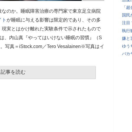
「超
敵なのか。睡眠障害治療の専門家で東京足立病院
国民
イト
が睡眠に与える影響は限定的であり、その多
注目
、現実とはかけ離れた実験条件で示されたもので
執行
稿は、内山真『やってはいけない睡眠の習慣』（S
嫌と
ゆう
Stock.com／Tero Vesalainen※写真はイ
バカ
記事を読む