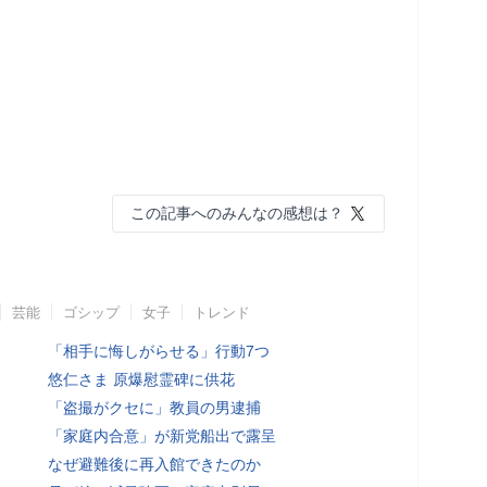
この記事へのみんなの感想は？
芸能
ゴシップ
女子
トレンド
「相手に悔しがらせる」行動7つ
悠仁さま 原爆慰霊碑に供花
「盗撮がクセに」教員の男逮捕
「家庭内合意」が新党船出で露呈
なぜ避難後に再入館できたのか