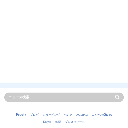
Peachy
ブログ
ショッピング
バンク
みんかぶ
みんかぶChoice
Kstyle
株探
プレスリリース