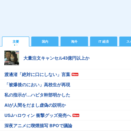
主要
国内
海外
IT 経済
ス
大量注文キャンセル43億円以上か
渡邊渚「絶対に口にしない」言葉
「被爆後のにおい」高校生が再現
私の指示が…ハビタ幹部明かした
AIが人間をだまし虚偽の説明か
USJハロウィン 衝撃グッズ発売へ
深夜アニメに喫煙描写 BPOで議論