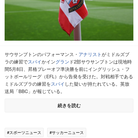
サウサンプトンのパフォーマンス・
アナリスト
がミドルズブ
ラの練習で
スパイ
かイン
グラン
ド2部サウサンプトンは現地時
間5月8日、昇格プレーオフ準決勝を前にイングリッシュ・フ
ットボールリーグ（EFL）から告発を受けた。対戦相手である
ミドルズブラの練習を
スパイ
した疑いが持たれている。英放
送局「BBC」が報じている。
続きを読む
#スポーツニュース
#サッカーニュース