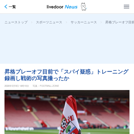
一覧
>
>
>
昇格プレーオフ目
ニューストップ
スポーツニュース
サッカーニュース
昇格プレーオフ目前で「スパイ疑惑」トレーニング
録画し戦術の写真撮ったか
2026年5月9日 14時10分
写真：FOOTBALL ZONE