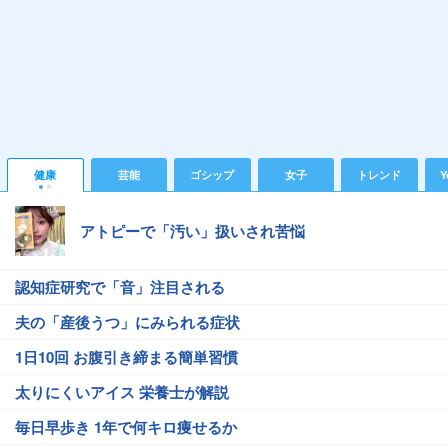
健康
芸能
ゴシップ
女子
トレンド
Y
アトピーで「汚い」扱いされ苦悩
認知症研究で「音」注目される
夫の「産後うつ」にみられる症状
1日10回 お腹引き締まる簡単習慣
太りにくいアイス 栄養士が解説
毎日早歩き 1年で何キロ痩せるか