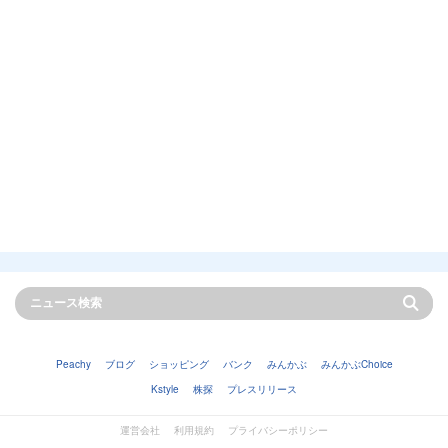
Peachy
ブログ
ショッピング
バンク
みんかぶ
みんかぶChoice
Kstyle
株探
プレスリリース
運営会社
利用規約
プライバシーポリシー