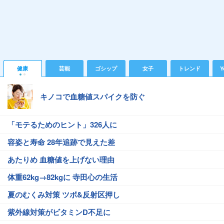
健康
芸能
ゴシップ
女子
トレンド
Y
キノコで血糖値スパイクを防ぐ
「モテるためのヒント」326人に
容姿と寿命 28年追跡で見えた差
あたりめ 血糖値を上げない理由
体重62kg→82kgに 寺田心の生活
夏のむくみ対策 ツボ&反射区押し
紫外線対策がビタミンD不足に