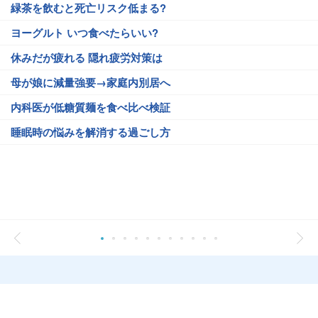
緑茶を飲むと死亡リスク低まる?
ヨーグルト いつ食べたらいい?
休みだが疲れる 隠れ疲労対策は
母が娘に減量強要→家庭内別居へ
内科医が低糖質麺を食べ比べ検証
睡眠時の悩みを解消する過ごし方