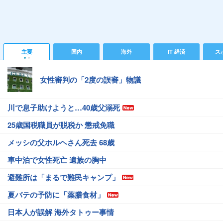
主要
国内
海外
IT 経済
ス
女性審判の「2度の誤審」物議
川で息子助けようと…40歳父溺死
25歳国税職員が脱税か 懲戒免職
メッシの父ホルヘさん死去 68歳
車中泊で女性死亡 遺族の胸中
避難所は「まるで難民キャンプ」
夏バテの予防に「薬膳食材」
日本人が誤解 海外タトゥー事情