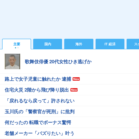
主要
国内
海外
IT 経済
ス
歌舞伎俳優 20代女性ひき逃げか
路上で女子児童に触れたか 逮捕
住宅火災 2階から飛び降り脱出
「戻れるなら戻って」許されない
玉川氏の「警察官が死刑」に批判
何だったの 転職でボーナス驚愕
老舗メーカー「バズりたい」叶う