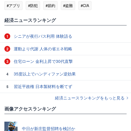
#アプリ
#防犯
#節約
#盗難
#CIA
経済ニュースランキング
シニアが夜行バス利用 体験語る
1
運動より代謝 人体の省エネ戦略
2
住宅ローン 金利上昇で30代直撃
3
35度以上でハンディファン逆効果
4
習近平政権 日本製材料を断てず
5
経済ニュースランキングをもっと見る
画像アクセスランキング
中日が新庄監督招聘を検討か