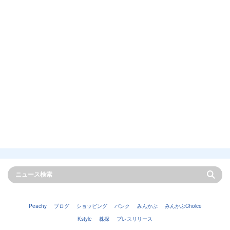
Peachy
ブログ
ショッピング
バンク
みんかぶ
みんかぶChoice
Kstyle
株探
プレスリリース