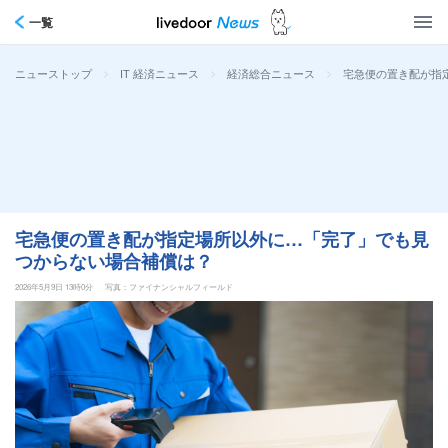
一覧
>
>
>
宅急便の置き配が指
ニューストップ
IT 経済ニュース
経済総合ニュース
宅急便の置き配が指定場所以外に…「完了」でも見
つからない場合補償は？
2026年5月9日 13時0分
写真：ファイナンシャルフィールド