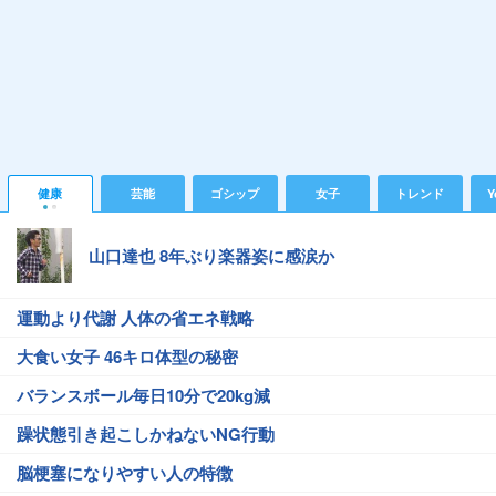
健康
芸能
ゴシップ
女子
トレンド
Y
山口達也 8年ぶり楽器姿に感涙か
運動より代謝 人体の省エネ戦略
大食い女子 46キロ体型の秘密
バランスボール毎日10分で20kg減
躁状態引き起こしかねないNG行動
脳梗塞になりやすい人の特徴