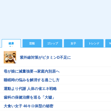
健康
芸能
ゴシップ
女子
トレンド
Y
紫外線対策がビタミンD不足に
母が娘に減量強要→家庭内別居へ
睡眠時の悩みを解消する過ごし方
運動より代謝 人体の省エネ戦略
歯科の保健治療を巡る「大嘘」
大食い女子 46キロ体型の秘密