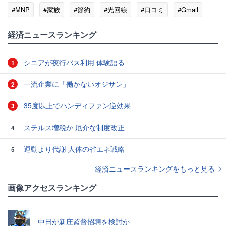
#MNP
#家族
#節約
#光回線
#口コミ
#Gmail
#SIMロック
経済ニュースランキング
シニアが夜行バス利用 体験語る
1
一流企業に「働かないオジサン」
2
35度以上でハンディファン逆効果
3
ステルス増税か 厄介な制度改正
4
運動より代謝 人体の省エネ戦略
5
経済ニュースランキングをもっと見る
画像アクセスランキング
中日が新庄監督招聘を検討か