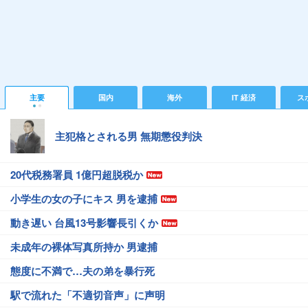
主要
国内
海外
IT 経済
ス
主犯格とされる男 無期懲役判決
20代税務署員 1億円超脱税か
小学生の女の子にキス 男を逮捕
動き遅い 台風13号影響長引くか
未成年の裸体写真所持か 男逮捕
態度に不満で…夫の弟を暴行死
駅で流れた「不適切音声」に声明