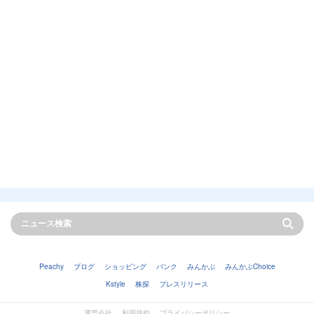
Peachy
ブログ
ショッピング
バンク
みんかぶ
みんかぶChoice
Kstyle
株探
プレスリリース
運営会社
利用規約
プライバシーポリシー