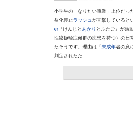
小学生の「なりたい職業」上位だっ
益化停止
ラッシュ
が直撃しているとい
er
『けんじと
あかり
とふたご』が活
性絞扼輪症候群の疾患を持つ）の日
たそうです。理由は『
未成年
者の意
判定されたた