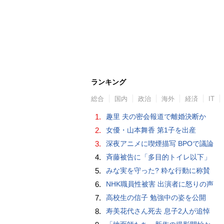
ランキング
総合
国内
政治
海外
経済
IT
1.
趣里 夫の密会報道で離婚決断か
2.
女優・山本舞香 第1子を出産
3.
深夜アニメに喫煙描写 BPOで議論
4.
斉藤被告に「多目的トイレ以下」
5.
みな実を守った? 粋な行動に称賛
6.
NHK職員性被害 出演者に怒りの声
7.
高校生の信子 勉強中の姿を公開
8.
寿美花代さん死去 息子2人が追悼