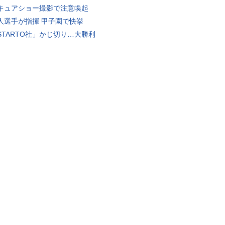
キュアショー撮影で注意喚起
人選手が指揮 甲子園で快挙
STARTO社」かじ切り…大勝利