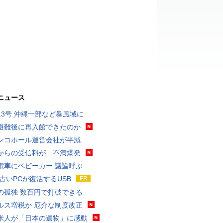
ニュース
13号 沖縄一部など暴風域に
避難後に再入館できたのか
ンコホール運営会社が半減
からの受信料が…不満爆発
電車にベビーカー 議論呼ぶ
 古いPCが復活するUSB
の孤独 数百円で打破できる
ルス増税か 厄介な制度改正
米人が「日本の遺物」に感動