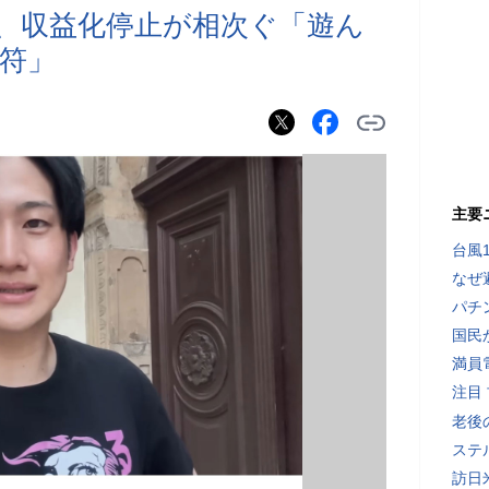
崩壊、収益化停止が相次ぐ「遊ん
符」
主要
台風
なぜ
パチ
国民
満員
注目
老後
ステ
訪日