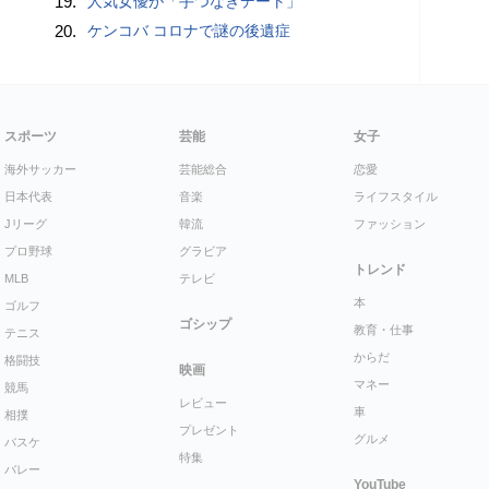
19.
人気女優が「手つなぎデート」
20.
ケンコバ コロナで謎の後遺症
スポーツ
芸能
女子
海外サッカー
芸能総合
恋愛
日本代表
音楽
ライフスタイル
Jリーグ
韓流
ファッション
プロ野球
グラビア
トレンド
MLB
テレビ
本
ゴルフ
ゴシップ
教育・仕事
テニス
からだ
格闘技
映画
マネー
競馬
レビュー
車
相撲
プレゼント
グルメ
バスケ
特集
バレー
YouTube