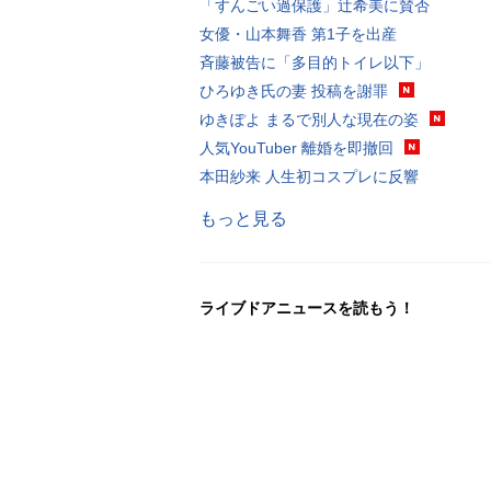
「すんごい過保護」辻希美に賛否
女優・山本舞香 第1子を出産
斉藤被告に「多目的トイレ以下」
ひろゆき氏の妻 投稿を謝罪
ゆきぽよ まるで別人な現在の姿
人気YouTuber 離婚を即撤回
本田紗来 人生初コスプレに反響
もっと見る
ライブドアニュースを読もう！