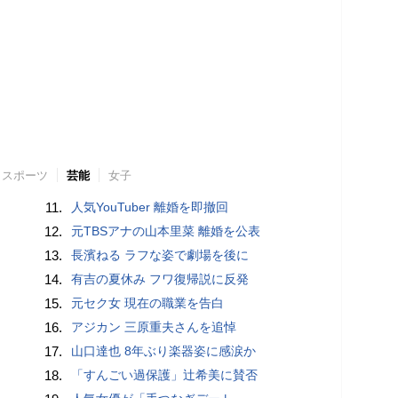
スポーツ
芸能
女子
11.
人気YouTuber 離婚を即撤回
12.
元TBSアナの山本里菜 離婚を公表
13.
長濱ねる ラフな姿で劇場を後に
14.
有吉の夏休み フワ復帰説に反発
15.
元セク女 現在の職業を告白
16.
アジカン 三原重夫さんを追悼
17.
山口達也 8年ぶり楽器姿に感涙か
18.
「すんごい過保護」辻希美に賛否