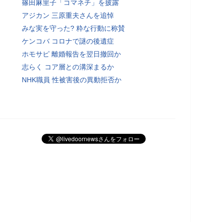
篠田麻里子「コマネチ」を披露
アジカン 三原重夫さんを追悼
みな実を守った? 粋な行動に称賛
ケンコバ コロナで謎の後遺症
ホモサピ 離婚報告を翌日撤回か
志らく コア層との溝深まるか
NHK職員 性被害後の異動拒否か