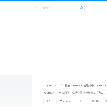
ニューストップ
芸能ニュース
芸能総合ニュース
>
>
>
YouTubeドリーム崩壊、収益化停止が相次ぐ「遊ん
あかり
YouTuber
カレー
再利用
双子
YouTube