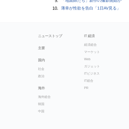
9.
「地面師たち」新作の撮影開始か
10.
薄幸が性欲を告白「1日AV見る」
ニューストップ
IT 経済
経済総合
主要
マーケット
Web
国内
ガジェット
社会
ITビジネス
政治
IT総合
海外
PR
海外総合
韓国
中国