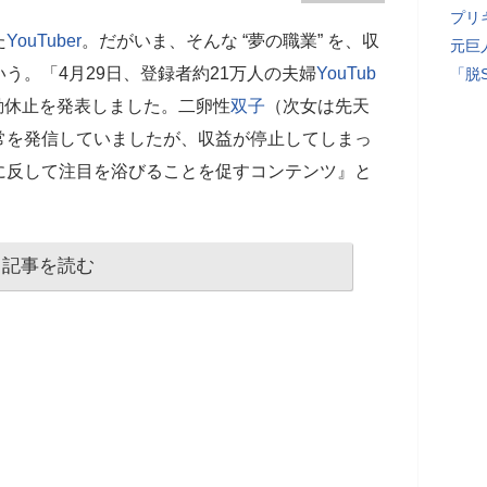
プリ
た
YouTuber
。だがいま、そんな “夢の職業” を、収
元巨
う。「4月29日、登録者約21万人の夫婦
YouTub
「脱
動休止を発表しました。二卵性
双子
（次女は先天
常を発信していましたが、収益が停止してしまっ
に反して注目を浴びることを促すコンテンツ』と
記事を読む