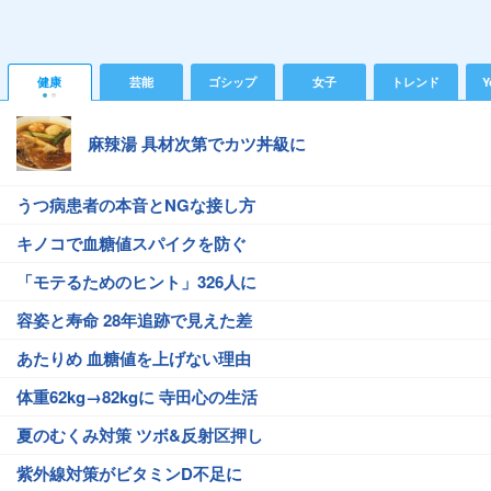
健康
芸能
ゴシップ
女子
トレンド
Y
麻辣湯 具材次第でカツ丼級に
うつ病患者の本音とNGな接し方
キノコで血糖値スパイクを防ぐ
「モテるためのヒント」326人に
容姿と寿命 28年追跡で見えた差
あたりめ 血糖値を上げない理由
体重62kg→82kgに 寺田心の生活
夏のむくみ対策 ツボ&反射区押し
紫外線対策がビタミンD不足に