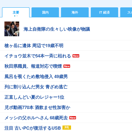
主要
国内
海外
IT 経済
ス
海上自衛隊の生々しい映像が物議
槍ヶ岳に遺体 周辺で19歳不明
イチョウ並木で54本一斉に枯れる
秋田県職員、報道対応で喫煙
風呂を覗くため敷地侵入 49歳男
列に割り込んだ男女 青ざめ逃亡
正直しんどい夏のレジャー1位
児ポ動画770本 酒飲ませ性加害か
メッシの父ホルヘさん 68歳死去
注目 古いPCが復活するUSB