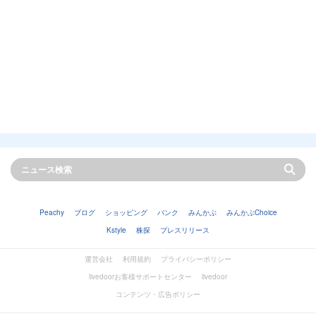
Peachy
ブログ
ショッピング
バンク
みんかぶ
みんかぶChoice
Kstyle
株探
プレスリリース
運営会社
利用規約
プライバシーポリシー
livedoorお客様サポートセンター
livedoor
コンテンツ・広告ポリシー