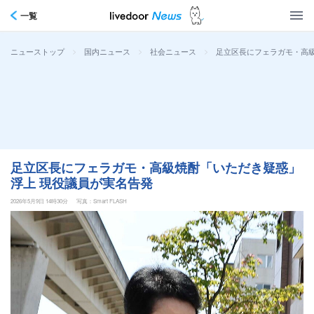
一覧
>
>
>
足立区長にフェラガモ・高
ニューストップ
国内ニュース
社会ニュース
足立区長にフェラガモ・高級焼酎「いただき疑惑」
浮上 現役議員が実名告発
2026年5月9日 14時30分
写真：Smart FLASH