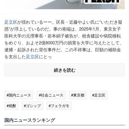
足立区
が揺れているーー。区長・近藤やよい氏に“いただき疑
惑”が浮上しているのだ。事の発端は、2025年1月、東京女子
医科大学の元理事長・岩本絹子被告が、校舎建設や病院移転
をめぐり、およそ2億8000万円の損害を大学に与えたとして、
逮捕・起訴された背任事件だ。この不祥事は、巨額の補助金
を支出した
足立区
にとっ
続きを読む
#国内ニュース
#社会ニュース
#東京都
#足立区
#焼酎
#ゴシップ
#フェラガモ
国内ニュースランキング