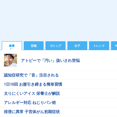
健康
芸能
ゴシップ
女子
トレンド
Y
アトピーで「汚い」扱いされ苦悩
認知症研究で「音」注目される
1日10回 お腹引き締まる簡単習慣
太りにくいアイス 栄養士が解説
アレルギー対応 ねじりパン術
排泄に異常 子宮体がん初期症状