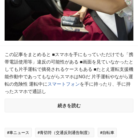
この記事をまとめると ■スマホを手にもっていただけでも「携
帯電話使用等」違反の可能性がある ■画面を見ていなかったと
しても片手運転で摘発されるケースもある ■たとえ運転支援機
能作動中であってもながらスマホはNGだ 片手運転やながら運
転の危険性 運転中に
スマートフォン
を手に持ったり、手に持
ったスマホで通話し
続きを読む
#車ニュース
#青切符（交通反則通告制度）
#自転車